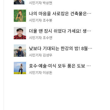
시민기자 박상현
나의 마음을 사로잡은 건축물은? '서울시 건축상' 수상작 공개!
시민기자 조수봉
더울 땐 잠시 쉬었다 가세요! 생수 냉장고부터 해피소·무더위쉼터까지
시민기자 조수연
낮보다 기대되는 한강의 밤! 8월 한정 무료 '한강 밤핑' 예약은?
시민기자 김성무
호수·예술·미식 모두 품은 도보 코스! 서울식물원~LG아트센터~마곡테라스거리
시민기자 이상돈