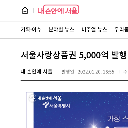
본
페
문
이
뉴
바
지
스
로
상
룸
가
단
뉴
기
으
스
로
기획·이슈
분야별 뉴스
비주얼 뉴스
우리동
주
이
요
동
서
비
스
서울사랑상품권 5,000억 발
바
로
가
기
내 손안에 서울
발행일
2022.01.20. 16:55
수