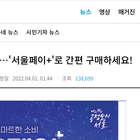
주
뉴스
영상
매거진
요
서
비
스
바
네 뉴스
시민기자 뉴스
로
가
기"
행…'서울페이+'로 간편 구매하세요!
정일
2022.04.01. 01:44
조회
138,699