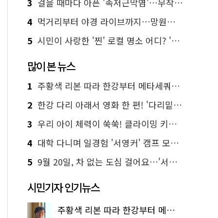
3
걸을 때마다 아픈 '족저근막염'…무작정 참지 말고 '이것' 해보세요!
4
먹거리부터 야경 라이브까지…망원한강공원 알짜 코스
5
시민이 사랑한 '찐' 로컬 명소 어디? '서울에디션25' 추천 코스
많이 본 뉴스
1
주황색 리본 따라 한강부터 메타세쿼이아 숲길까지…서울둘레길 15코스
2
한강 다리 아래서 영화 한 편! '다리밑 영화관' 무료 상영
3
우리 아이 체력이 쑥쑥! 클라이밍 키즈카페·어린이 체력장
4
대학 다니며 일경험 '서영커' 캠프 모집…전액 무료
5
9월 20일, 차 없는 도심 걸어요…'서울 걷자 페스티벌' 선착순 5천명
시민기자 인기뉴스
주황색 리본 따라 한강부터 메타세쿼이아 숲길까지…서울둘레길 15코스