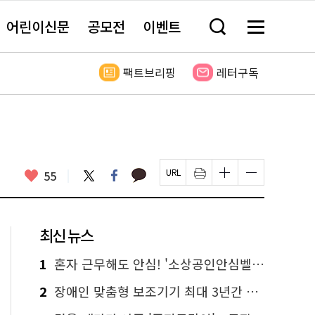
어린이신문
공모전
이벤트
검
메
색
뉴
창
전
열
체
팩트브리핑
레터구독
기
보
기
카
좋
트
페
55
페
인
글
글
카
위
이
아
이
쇄
자
자
오
터
스
요
지
하
크
크
톡
북
U
기
기
기
R
새
크
작
L
창
게
게
최신 뉴스
복
열
변
변
사
림
경
경
하
하
1
혼자 근무해도 안심! '소상공인안심벨' 신청하세요
기
기
2
장애인 맞춤형 보조기기 최대 3년간 무상 대여…삶의 질 높인다