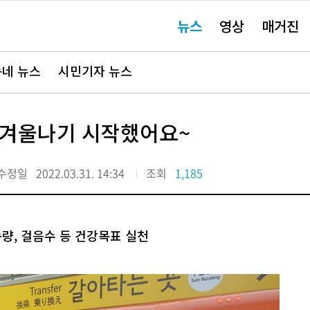
주
뉴스
영상
매거진
요
서
비
스
바
네 뉴스
시민기자 뉴스
로
가
기"
한 겨울나기 시작했어요~
수정일
2022.03.31. 14:34
조회
1,185
량, 걸음수 등 건강목표 실천