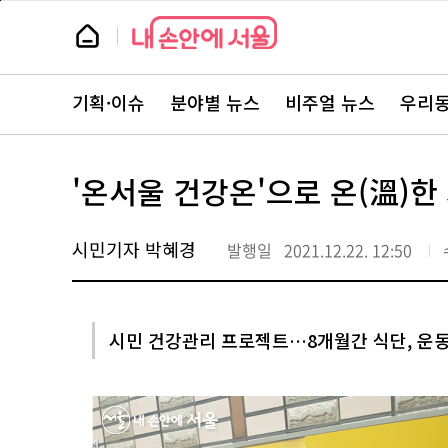
본
페
문
이
뉴
바
지
스
로
상
룸
가
단
뉴
기
으
스
로
기획·이슈
분야별 뉴스
비주얼 뉴스
우리동
주
이
요
동
서
비
스
'온서울 건강온'으로 온(溫)
바
로
가
기
시민기자 박혜경
발행일
2021.12.22. 12:50
시민 건강관리 프로젝트…8개월간 식단, 운동