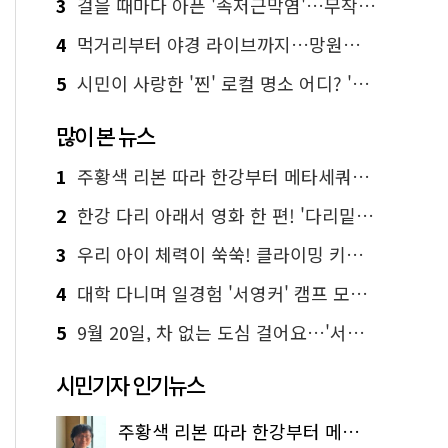
3
걸을 때마다 아픈 '족저근막염'…무작정 참지 말고 '이것' 해보세요!
4
먹거리부터 야경 라이브까지…망원한강공원 알짜 코스
5
시민이 사랑한 '찐' 로컬 명소 어디? '서울에디션25' 추천 코스
많이 본 뉴스
1
주황색 리본 따라 한강부터 메타세쿼이아 숲길까지…서울둘레길 15코스
2
한강 다리 아래서 영화 한 편! '다리밑 영화관' 무료 상영
3
우리 아이 체력이 쑥쑥! 클라이밍 키즈카페·어린이 체력장
4
대학 다니며 일경험 '서영커' 캠프 모집…전액 무료
5
9월 20일, 차 없는 도심 걸어요…'서울 걷자 페스티벌' 선착순 5천명
시민기자 인기뉴스
주황색 리본 따라 한강부터 메타세쿼이아 숲길까지…서울둘레길 15코스