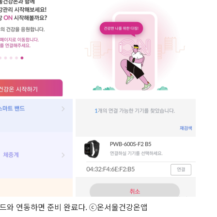
드와 연동하면 준비 완료다. ⓒ온서울건강온앱