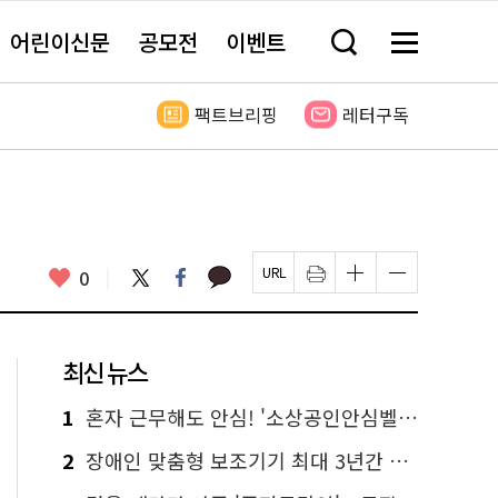
어린이신문
공모전
이벤트
검
메
색
뉴
창
전
열
체
팩트브리핑
레터구독
기
보
기
카
좋
트
페
0
페
인
글
글
카
위
이
아
이
쇄
자
자
오
터
스
요
지
하
크
크
톡
북
U
기
기
기
R
새
크
작
L
창
게
게
최신 뉴스
복
열
변
변
사
림
경
경
하
하
1
혼자 근무해도 안심! '소상공인안심벨' 신청하세요
기
기
2
장애인 맞춤형 보조기기 최대 3년간 무상 대여…삶의 질 높인다