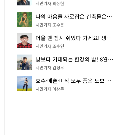
시민기자 박상현
나의 마음을 사로잡은 건축물은? '서울시 건축상' 수상작 공개!
시민기자 조수봉
더울 땐 잠시 쉬었다 가세요! 생수 냉장고부터 해피소·무더위쉼터까지
시민기자 조수연
낮보다 기대되는 한강의 밤! 8월 한정 무료 '한강 밤핑' 예약은?
시민기자 김성무
호수·예술·미식 모두 품은 도보 코스! 서울식물원~LG아트센터~마곡테라스거리
시민기자 이상돈