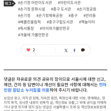
필
태
#손기정 어린이도서관
#어린이도서관
사
그
관
#손기정 문화시설
#중구 도서관
#손기정공원
련
#손기정
#손기정체육공원
#중구
#만리동
태
그
#베를린올림픽
#중구구립도서관
#책놀이터
#독서통장
#아이와가볼만한곳
#겨울에 가볼만한곳
좋
2
카
트
페
아
카
위
이
요
오
터
스
톡
북
댓글은 자유로운 의견 공유의 장이므로 서울시에 대한 신고,
제안, 건의 등 답변이나 개선이 필요한 사항에 대해서는
전자
민원 응답소 누리집을 이용
하여 주시기 바랍니다.
상업성 광고, 저작권 침해, 저속한 표현, 특정인에 대한 비방, 명예훼손, 정
치적 목적, 유사한 내용의 반복적 글, 개인정보 유출,그 밖에 공익을 저해하
거나 운영 취지에 맞지 않는 댓글은 서울특별시 조례 및 개인정보보호법에