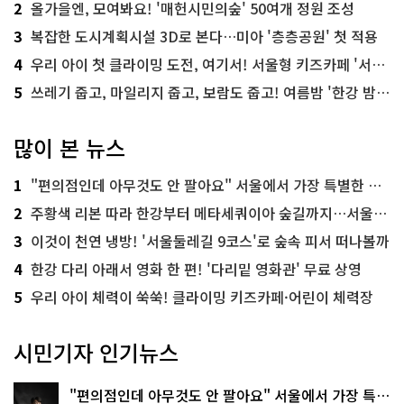
2
올가을엔, 모여봐요! '매헌시민의숲' 50여개 정원 조성
3
복잡한 도시계획시설 3D로 본다…미아 '층층공원' 첫 적용
4
우리 아이 첫 클라이밍 도전, 여기서! 서울형 키즈카페 '서울가족플라자점'
5
쓰레기 줍고, 마일리지 줍고, 보람도 줍고! 여름밤 '한강 밤마실 줍깅'
많이 본 뉴스
1
"편의점인데 아무것도 안 팔아요" 서울에서 가장 특별한 편의점의 정체
2
주황색 리본 따라 한강부터 메타세쿼이아 숲길까지…서울둘레길 15코스
3
이것이 천연 냉방! '서울둘레길 9코스'로 숲속 피서 떠나볼까
4
한강 다리 아래서 영화 한 편! '다리밑 영화관' 무료 상영
5
우리 아이 체력이 쑥쑥! 클라이밍 키즈카페·어린이 체력장
시민기자 인기뉴스
"편의점인데 아무것도 안 팔아요" 서울에서 가장 특별