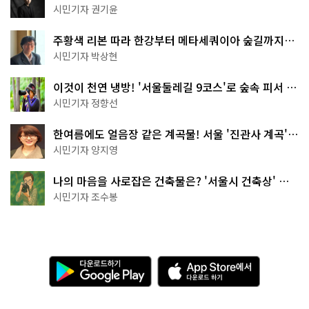
한 편의점의 정체
시민기자 권기윤
주황색 리본 따라 한강부터 메타세쿼이아 숲길까지…
서울둘레길 15코스
시민기자 박상현
이것이 천연 냉방! '서울둘레길 9코스'로 숲속 피서 떠
나볼까
시민기자 정향선
한여름에도 얼음장 같은 계곡물! 서울 '진관사 계곡'이
천국이네~
시민기자 양지영
나의 마음을 사로잡은 건축물은? '서울시 건축상' 수
상작 공개!
시민기자 조수봉
다
A
운
p
로
p
드
S
하
t