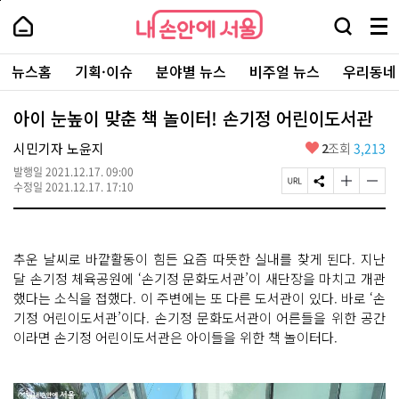
본
페
내
문
이
내
손
검
메
바
지
손
안
색
뉴
로
상
안
주
에
창
전
가
단
에
뉴스홈
기획·이슈
분야별 뉴스
비주얼 뉴스
우리동네
요
서
열
체
기
으
서
서
울
기
보
로
울
비
기
이
-
아이 눈높이 맞춘 책 놀이터! 손기정 어린이도서관
스
동
서
바
울
좋
시민기자 노윤지
2
조회
3,213
로
시
아
가
대
발행일
2021.12.17. 09:00
요
기
페
S
글
글
표
수정일
2021.12.17. 17:10
이
N
자
자
소
지
S
크
크
통
U
공
기
기
포
R
유
크
작
털
추운 날씨로 바깥활동이 힘든 요즘 따뜻한 실내를 찾게 된다. 지난
L
하
게
게
복
기
변
변
달 손기정 체육공원에 ‘손기정 문화도서관’이 새단장을 마치고 개관
사
경
경
했다는 소식을 접했다. 이 주변에는 또 다른 도서관이 있다. 바로 ‘손
하
하
기정 어린이도서관’이다. 손기정 문화도서관이 어른들을 위한 공간
기
기
이라면 손기정 어린이도서관은 아이들을 위한 책 놀이터다.