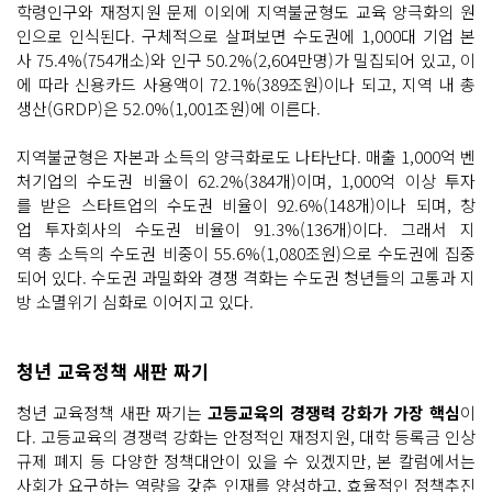
학령인구와 재정지원 문제 이외에 지역불균형도 교육 양극화의 원
인으로 인식된다. 구체적으로 살펴보면 수도권에 1,000대 기업 본
사 75.4%(754개소)와 인구 50.2%(2,604만명)가 밀집되어 있고, 이
에 따라 신용카드 사용액이 72.1%(389조원)이나 되고, 지역 내 총
생산(GRDP)은 52.0%(1,001조원)에 이른다.
지역불균형은 자본과 소득의 양극화로도 나타난다. 매출 1,000억 벤
처기업의 수도권 비율이 62.2%(384개)이며, 1,000억 이상 투자
를 받은 스타트업의 수도권 비율이 92.6%(148개)이나 되며, 창
업 투자회사의 수도권 비율이 91.3%(136개)이다. 그래서 지
역 총 소득의 수도권 비중이 55.6%(1,080조원)으로 수도권에 집중
되어 있다. 수도권 과밀화와 경쟁 격화는 수도권 청년들의 고통과 지
방 소멸위기 심화로 이어지고 있다.
청년 교육정책 새판 짜기
청년 교육정책 새판 짜기는
고등교육의 경쟁력 강화가 가장 핵심
이
다. 고등교육의 경쟁력 강화는 안정적인 재정지원, 대학 등록금 인상
규제 폐지 등 다양한 정책대안이 있을 수 있겠지만, 본 칼럼에서는
사회가 요구하는 역량을 갖춘 인재를 양성하고, 효율적인 정책추진