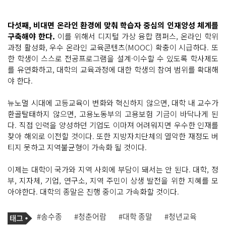
다섯째, 비대면 온라인 환경에 맞춰 학습자 중심의 인재양성 체계를
구축해야 한다.
이를 위해서 디지털 가상 융합 캠퍼스, 온라인 학위
과정 활성화, 우수 온라인 교육콘텐츠(MOOC) 확충이 시급하다. 또
한 학생이 스스로 전공프로그램을 설계·이수할 수 있도록 학사제도
를 유연화하고, 대학의 교육과정에 대한 학생의 참여 범위를 확대해
야 한다.
뉴노멀 시대에 고등교육이 변화와 혁신하지 않으면, 대학 내 교수가
환골탈태하지 않으면, 고용노동부의 고용보험 기금이 바닥나게 된
다. 직접 인력을 양성하던 기업도 이마져 어려워지면 우수한 인재를
찾아 해외로 이전할 것이다. 또한 지방자치단체의 열악한 재정도 버
티지 못하고 지역불균형이 가속화 될 것이다.
이제는 대학이 국가와 지역 사회에 부담이 돼서는 안 된다. 대학, 정
부, 지자체, 기업, 연구소, 지역 주민이 상생 발전을 위한 지혜를 모
아야한다. 대학의 종말은 진행 중이고 가속화할 것이다.
기
태
#송수종
#청춘어람
#대학 종말
#청년교육
사
그