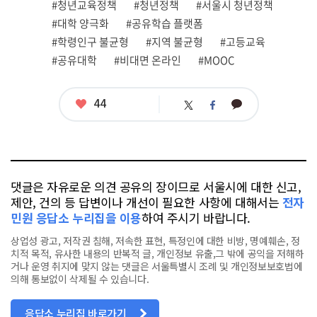
관
#청년교육정책
#청년정책
#서울시 청년정책
련
#대학 양극화
#공유학습 플랫폼
태
그
#학령인구 불균형
#지역 불균형
#고등교육
#공유대학
#비대면 온라인
#MOOC
좋
44
카
트
페
아
카
위
이
요
오
터
스
톡
북
댓글은 자유로운 의견 공유의 장이므로 서울시에 대한 신고,
제안, 건의 등 답변이나 개선이 필요한 사항에 대해서는
전자
민원 응답소 누리집을 이용
하여 주시기 바랍니다.
상업성 광고, 저작권 침해, 저속한 표현, 특정인에 대한 비방, 명예훼손, 정
치적 목적, 유사한 내용의 반복적 글, 개인정보 유출,그 밖에 공익을 저해하
거나 운영 취지에 맞지 않는 댓글은 서울특별시 조례 및 개인정보보호법에
의해 통보없이 삭제될 수 있습니다.
응답소 누리집 바로가기