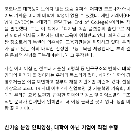
코로나로 대학생이 보이지 않는 요즘 캠퍼스, 어쩌면 코로나가 아니
어도 가까운 미래에 대학에 학생이 없을 수 있겠다. 케빈 커레이(KE
VIN CAREY)는 <대학의 종말(The End of College)>이라는 책
을 발간했다. 그는 이 책에서 “디지털 학습 플랫폼의 출현으로 지
난 500년 역사를 자랑하는 대학 교육이 위협받고 있다. 희귀하고 비
싼 장소로서의 특권에 의존하던 교육기관들을 위협하고 있다. 우리
가 알고 있는 식의 대학만 진정한 고등교육을 제공한다는 뿌리 깊
은 문화적 신념을 극복해야한다.”라고 주장한다.
사실 이미 이십 년 전부터 저출산·고령화 등 인구구조의 변화로 대학
경영의 위기가 올 것이라는 우려의 목소리가 컸다. 하지만 대학의 경
영주체들은 이를 외면하고 정부의 재정 지원에만 의존해 왔다. 설상
가상으로 코로나19 사태 이후 4차 산업혁명 및 기술혁명 가속화, 비
대면 온라인 교육 보편화, 급격한 학령인구 감소 및 지역소멸의 구조
적인 문제가 한꺼번에 얽히면서 더 이상 물러설 곳이 없다. 정말 벼
랑 끝 위기이다.
신기술 분양 인력양성, 대학이 아닌 기업이 직접 수행