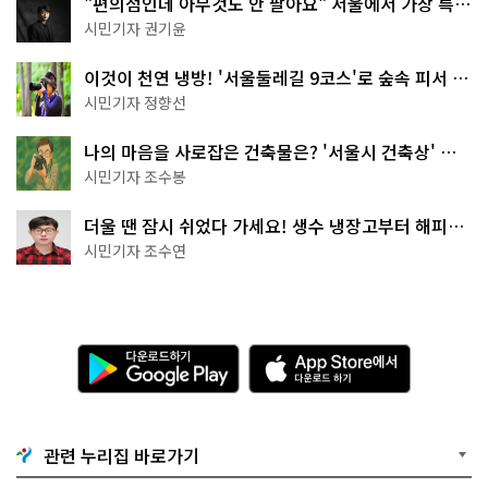
"편의점인데 아무것도 안 팔아요" 서울에서 가장 특별
한 편의점의 정체
시민기자 권기윤
이것이 천연 냉방! '서울둘레길 9코스'로 숲속 피서 떠
나볼까
시민기자 정향선
나의 마음을 사로잡은 건축물은? '서울시 건축상' 수
상작 공개!
시민기자 조수봉
더울 땐 잠시 쉬었다 가세요! 생수 냉장고부터 해피소
·무더위쉼터까지
시민기자 조수연
다
A
운
p
로
p
드
S
하
t
기
o
관련 누리집 바로가기
G
r
o
e