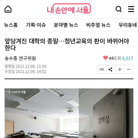
본
페
내
문
이
내
손
검
메
바
지
손
안
색
뉴
로
상
안
주
에
창
전
가
단
에
뉴스홈
기획·이슈
분야별 뉴스
비주얼 뉴스
우리동네
요
서
열
체
기
으
서
서
울
기
보
로
울
비
기
이
-
앞당겨진 대학의 종말…청년교육의 판이 바뀌어야
스
동
서
한다
바
울
로
시
가
좋
송수종 연구위원
44
조회
6,017
대
기
아
표
발행일
2021.12.08. 15:30
요
소
페
S
글
글
수정일
2021.12.08. 14:52
통
이
N
자
자
포
지
S
크
크
털
U
공
기
기
R
유
크
작
L
하
게
게
복
기
변
변
사
경
경
하
하
기
기