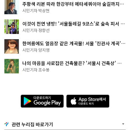
주황색 리본 따라 한강부터 메타세쿼이아 숲길까지…
서울둘레길 15코스
시민기자 박상현
이것이 천연 냉방! '서울둘레길 9코스'로 숲속 피서 떠
나볼까
시민기자 정향선
한여름에도 얼음장 같은 계곡물! 서울 '진관사 계곡'이
천국이네~
시민기자 양지영
나의 마음을 사로잡은 건축물은? '서울시 건축상' 수
상작 공개!
시민기자 조수봉
다
A
운
p
로
p
드
S
하
t
기
o
관련 누리집 바로가기
G
r