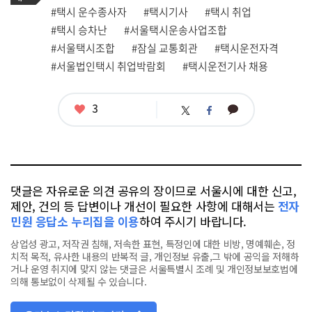
그
관
#택시 운수종사자
#택시기사
#택시 취업
련
#택시 승차난
#서울택시운송사업조합
태
그
#서울택시조합
#잠실 교통회관
#택시운전자격
#서울법인택시 취업박람회
#택시운전기사 채용
좋
3
카
트
페
아
카
위
이
요
오
터
스
톡
북
댓글은 자유로운 의견 공유의 장이므로 서울시에 대한 신고,
제안, 건의 등 답변이나 개선이 필요한 사항에 대해서는
전자
민원 응답소 누리집을 이용
하여 주시기 바랍니다.
상업성 광고, 저작권 침해, 저속한 표현, 특정인에 대한 비방, 명예훼손, 정
치적 목적, 유사한 내용의 반복적 글, 개인정보 유출,그 밖에 공익을 저해하
거나 운영 취지에 맞지 않는 댓글은 서울특별시 조례 및 개인정보보호법에
의해 통보없이 삭제될 수 있습니다.