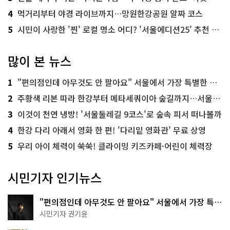
4
먹거리부터 야경 라이브까지…망원한강공원 알짜 코스
5
시민이 사랑한 '찐' 로컬 명소 어디? '서울에디션25' 추천 코스
많이 본 뉴스
1
"편의점인데 아무것도 안 팔아요" 서울에서 가장 특별한 편의점의 정체
2
주황색 리본 따라 한강부터 메타세쿼이아 숲길까지…서울둘레길 15코스
3
이것이 천연 냉방! '서울둘레길 9코스'로 숲속 피서 떠나볼까
4
한강 다리 아래서 영화 한 편! '다리밑 영화관' 무료 상영
5
우리 아이 체력이 쑥쑥! 클라이밍 키즈카페·어린이 체력장
시민기자 인기뉴스
"편의점인데 아무것도 안 팔아요" 서울에서 가장 특별
한 편의점의 정체
시민기자 권기윤