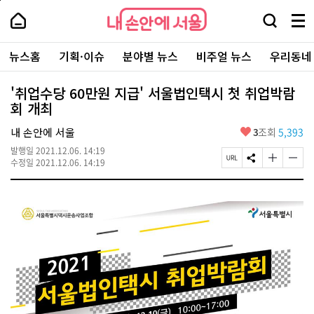
본
페
내
문
이
내
손
검
메
바
지
손
안
색
뉴
로
상
안
주
에
창
전
가
단
에
뉴스홈
기획·이슈
분야별 뉴스
비주얼 뉴스
우리동네
요
서
열
체
기
으
서
서
울
기
보
로
울
비
기
이
-
'취업수당 60만원 지급' 서울법인택시 첫 취업박람
스
동
서
회 개최
바
울
로
시
가
좋
내 손안에 서울
3
조회
5,393
대
기
아
표
발행일
2021.12.06. 14:19
요
소
페
S
글
글
수정일
2021.12.06. 14:19
통
이
N
자
자
포
지
S
크
크
털
U
공
기
기
R
유
크
작
L
하
게
게
복
기
변
변
사
경
경
하
하
기
기