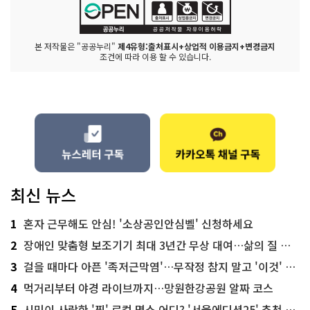
본 저작물은 "공공누리"
제4유형:출처표시+상업적 이용금지+변경금지
조건에 따라 이용 할 수 있습니다.
최신 뉴스
1
혼자 근무해도 안심! '소상공인안심벨' 신청하세요
2
장애인 맞춤형 보조기기 최대 3년간 무상 대여…삶의 질 높인다
3
걸을 때마다 아픈 '족저근막염'…무작정 참지 말고 '이것' 해보세요!
4
먹거리부터 야경 라이브까지…망원한강공원 알짜 코스
5
시민이 사랑한 '찐' 로컬 명소 어디? '서울에디션25' 추천 코스