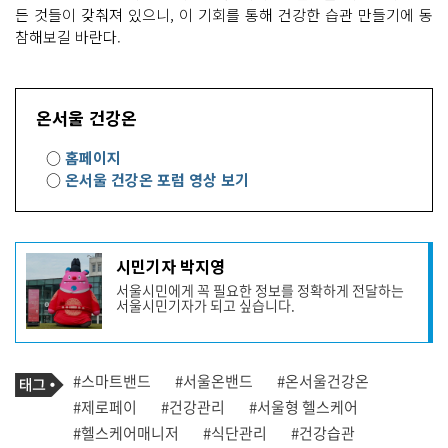
든 것들이 갖춰져 있으니, 이 기회를 통해 건강한 습관 만들기에 동
참해보길 바란다.
온서울 건강온
○
홈페이지
○
온서울 건강온 포럼 영상 보기
기
시민기자 박지영
사
서울시민에게 꼭 필요한 정보를 정확하게 전달하는
작
서울시민기자가 되고 싶습니다.
성
자
프
로
기
필
태
#스마트밴드
#서울온밴드
#온서울건강온
사
그
관
#제로페이
#건강관리
#서울형 헬스케어
련
#헬스케어매니저
#식단관리
#건강습관
태