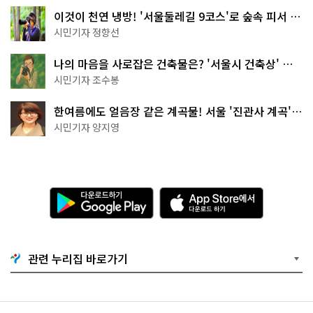
이것이 천연 냉방! '서울둘레길 9코스'로 숲속 피서 떠
나볼까
시민기자 정향선
나의 마음을 사로잡은 건축물은? '서울시 건축상' 수
상작 공개!
시민기자 조수봉
한여름에도 얼음장 같은 계곡물! 서울 '진관사 계곡'이
천국이네~
시민기자 양지영
다
A
운
p
로
p
드
S
하
t
기
o
관련 누리집 바로가기
G
r
o
e
o
에
g
서
l
다