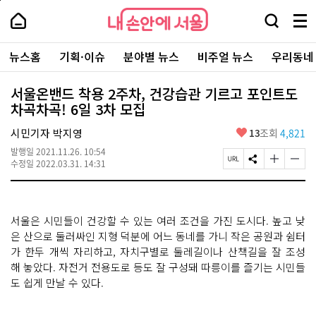
본
페
내
문
이
내
손
검
메
바
지
손
안
색
뉴
로
상
안
주
에
창
전
가
단
에
뉴스홈
기획·이슈
분야별 뉴스
비주얼 뉴스
우리동네
요
서
열
체
기
으
서
서
울
기
보
로
울
비
기
이
-
서울온밴드 착용 2주차, 건강습관 기르고 포인트도
스
동
서
차곡차곡! 6일 3차 모집
바
울
로
시
가
좋
시민기자 박지영
13
조회
4,821
대
기
아
표
발행일
2021.11.26. 10:54
요
소
페
S
글
글
수정일
2022.03.31. 14:31
통
이
N
자
자
포
지
S
크
크
털
U
공
기
기
R
유
크
작
서울은 시민들이 건강할 수 있는 여러 조건을 가진 도시다. 높고 낮
L
하
게
게
복
기
변
변
은 산으로 둘러싸인 지형 덕분에 어느 동네를 가니 작은 공원과 쉼터
사
경
경
가 한두 개씩 자리하고, 자치구별로 둘레길이나 산책길을 잘 조성
하
하
해 놓았다. 자전거 전용도로 등도 잘 구성돼 따릉이를 즐기는 시민들
기
기
도 쉽게 만날 수 있다.