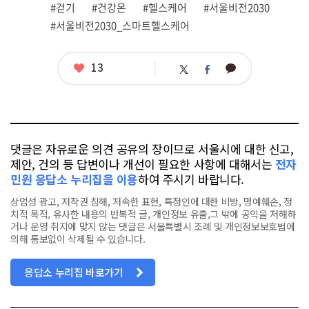
그
#걷기
#건강온
#헬스케어
#서울비전2030
#서울비전2030_스마트헬스케어
좋
13
카
트
페
아
카
위
이
요
오
터
스
톡
북
댓글은 자유로운 의견 공유의 장이므로 서울시에 대한 신고,
제안, 건의 등 답변이나 개선이 필요한 사항에 대해서는
전자
민원 응답소 누리집을 이용
하여 주시기 바랍니다.
상업성 광고, 저작권 침해, 저속한 표현, 특정인에 대한 비방, 명예훼손, 정
치적 목적, 유사한 내용의 반복적 글, 개인정보 유출,그 밖에 공익을 저해하
거나 운영 취지에 맞지 않는 댓글은 서울특별시 조례 및 개인정보보호법에
의해 통보없이 삭제될 수 있습니다.
응답소 누리집 바로가기