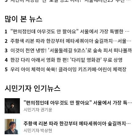
많이 본 뉴스
1
"편의점인데 아무것도 안 팔아요" 서울에서 가장 특별한 편의점의 정체
2
주황색 리본 따라 한강부터 메타세쿼이아 숲길까지…서울둘레길 15코스
3
이것이 천연 냉방! '서울둘레길 9코스'로 숲속 피서 떠나볼까
4
한강 다리 아래서 영화 한 편! '다리밑 영화관' 무료 상영
5
우리 아이 체력이 쑥쑥! 클라이밍 키즈카페·어린이 체력장
시민기자 인기뉴스
"편의점인데 아무것도 안 팔아요" 서울에서 가장 특별
한 편의점의 정체
시민기자 권기윤
주황색 리본 따라 한강부터 메타세쿼이아 숲길까지…
서울둘레길 15코스
시민기자 박상현