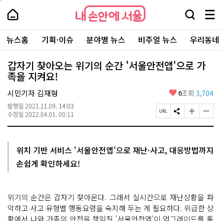
본
페
내
문
이
내
손
검
메
바
지
손
안
색
뉴
로
상
안
주
에
창
전
가
단
에
뉴스홈
기획·이슈
분야별 뉴스
비주얼 뉴스
우리동네
요
서
열
체
기
으
서
서
울
기
보
로
울
비
기
이
-
갑자기 찾아오는 위기의 순간 '서울안전앱'으로 가
스
동
서
족을 지켜요!
바
울
로
시
가
좋
시민기자 김재형
6
조회
3,704
대
기
아
표
발행일
2021.11.09. 14:03
요
소
페
S
글
글
수정일
2022.04.01. 00:11
통
이
N
자
자
포
지
S
크
크
털
U
공
기
기
R
유
크
작
위치 기반 서비스 '서울안전앱'으로 재난·사고, 대응방법까지
L
하
게
게
손쉽게 확인하세요!
복
기
변
변
사
경
경
하
하
기
기
위기의 순간은 갑자기 찾아온다. 그래서 실시간으로 재난상황을 파
악하고 사고 유형별 행동요령을 숙지해 두는 게 필요하다. 위급한 상
황에서 나와 가족의 안전을 책임질 '서울안전앱'이 업그레이드를 통