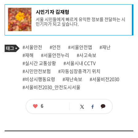
기
시민기자 김재형
사
서울 시민들에게 빠르게 유익한 정보를 전달하는 시
작
민기자가 되고 싶습니다.
성
자
프
로
기
필
태
#서울안전
#안전
#서울안전앱
#재난
사
그
관
#재해
#서울안전누리
#사고속보
련
#실시간 교통상황
#서울시내 CCTV
태
그
#시민안전보험
#자동심장충격기 위치
#비상시행동요령
#재난속보
#서울비전2030
#서울비전2030_안전도시서울
좋
6
카
트
페
아
카
위
이
요
오
터
스
톡
북