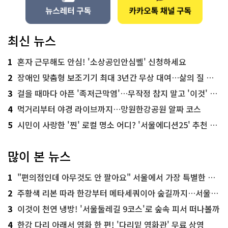
최신 뉴스
1
혼자 근무해도 안심! '소상공인안심벨' 신청하세요
2
장애인 맞춤형 보조기기 최대 3년간 무상 대여…삶의 질 높인다
3
걸을 때마다 아픈 '족저근막염'…무작정 참지 말고 '이것' 해보세요!
4
먹거리부터 야경 라이브까지…망원한강공원 알짜 코스
5
시민이 사랑한 '찐' 로컬 명소 어디? '서울에디션25' 추천 코스
많이 본 뉴스
1
"편의점인데 아무것도 안 팔아요" 서울에서 가장 특별한 편의점의 정체
2
주황색 리본 따라 한강부터 메타세쿼이아 숲길까지…서울둘레길 15코스
3
이것이 천연 냉방! '서울둘레길 9코스'로 숲속 피서 떠나볼까
4
한강 다리 아래서 영화 한 편! '다리밑 영화관' 무료 상영