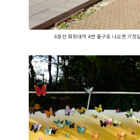
6호선 화랑대역 4번 출구로 나오면 기찻