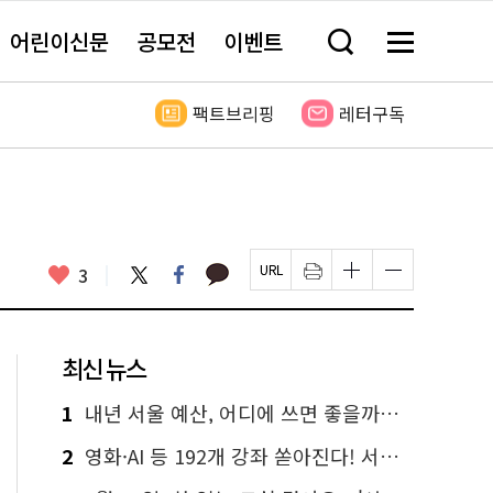
어린이신문
공모전
이벤트
검
메
색
뉴
창
전
열
체
팩트브리핑
레터구독
기
보
기
카
좋
트
페
3
페
인
글
글
카
위
이
아
이
쇄
자
자
오
터
스
요
지
하
크
크
톡
북
U
기
기
기
R
새
크
작
L
창
게
게
최신 뉴스
복
열
변
변
사
림
경
경
하
하
1
내년 서울 예산, 어디에 쓰면 좋을까요? 온라인 투표
기
기
2
영화·AI 등 192개 강좌 쏟아진다! 서울시민대학 선착순 신청