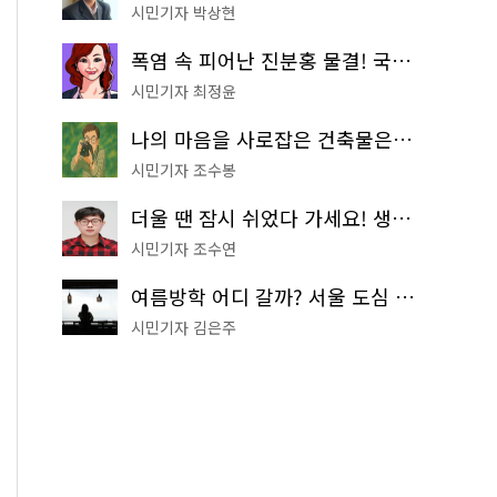
시민기자 박상현
폭염 속 피어난 진분홍 물결! 국립중앙박물관 배롱나무 명소
시민기자 최정윤
나의 마음을 사로잡은 건축물은? '서울시 건축상' 수상작 공개!
시민기자 조수봉
더울 땐 잠시 쉬었다 가세요! 생수 냉장고부터 해피소·무더위쉼터까지
시민기자 조수연
여름방학 어디 갈까? 서울 도심 무료 실내 여행 코스 추천
시민기자 김은주