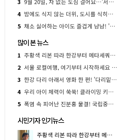
3
9월 20일, 차 없는 도심 걸어요…'서울 걷자 페스티벌' 선착순 5천명
4
밤에도 식지 않는 더위, 도시를 식히는 시원한 해법은?
5
채소 싫어하는 아이도 즐겁게 냠냠! '찾아가는 서울시 식생활 교육' 현장
많이 본 뉴스
1
주황색 리본 따라 한강부터 메타세쿼이아 숲길까지…서울둘레길 15코스
2
서울 로컬여행, 여기부터 시작하세요 '서울에디션25'
3
한강 다리 아래서 영화 한 편! '다리밑 영화관' 무료 상영
4
우리 아이 체력이 쑥쑥! 클라이밍 키즈카페·어린이 체력장
5
폭염 속 피어난 진분홍 물결! 국립중앙박물관 배롱나무 명소
시민기자 인기뉴스
주황색 리본 따라 한강부터 메타세쿼이아 숲길까지…서울둘레길 15코스