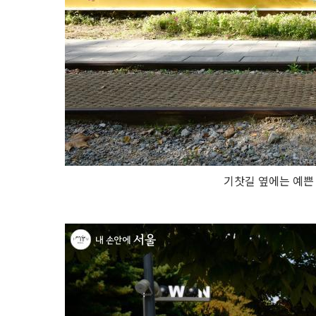
기찻길 옆에는 예쁜