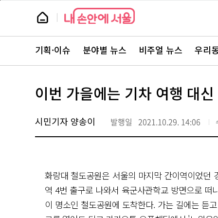
본
페
문
이
뉴
바
지
스
로
상
룸
가
단
뉴
기
으
스
로
기획·이슈
분야별 뉴스
비주얼 뉴스
우리동
주
이
요
동
서
비
스
이번 가을에는 기차 여행 대신
바
로
가
기
시민기자 양송이
발행일
2021.10.29. 14:06
화랑대 철도공원은 서울의 마지막 간이역이었던 경
역 4번 출구로 나와서 육군사관학교 방면으로 떠나
이 명소인 철도공원에 도착한다. 가는 길에는 듣고 