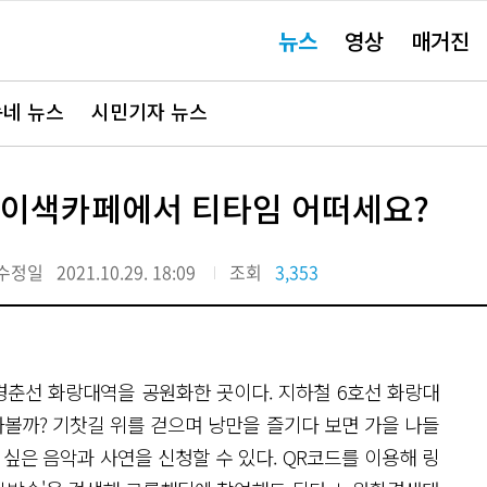
주
뉴스
영상
매거진
요
서
비
스
바
네 뉴스
시민기자 뉴스
로
가
기"
 이색카페에서 티타임 어떠세요?
수정일
2021.10.29. 18:09
조회
3,353
춘선 화랑대역을 공원화한 곳이다. 지하철 6호선 화랑대
볼까? 기찻길 위를 걷으며 낭만을 즐기다 보면 가을 나들
싶은 음악과 사연을 신청할 수 있다. QR코드를 이용해 링