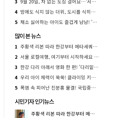
3
9월 20일, 차 없는 도심 걸어요…'서울 걷자 페스티벌' 선착순 5천명
4
밤에도 식지 않는 더위, 도시를 식히는 시원한 해법은?
5
채소 싫어하는 아이도 즐겁게 냠냠! '찾아가는 서울시 식생활 교육' 현장
많이 본 뉴스
1
주황색 리본 따라 한강부터 메타세쿼이아 숲길까지…서울둘레길 15코스
2
서울 로컬여행, 여기부터 시작하세요 '서울에디션25'
3
한강 다리 아래서 영화 한 편! '다리밑 영화관' 무료 상영
4
우리 아이 체력이 쑥쑥! 클라이밍 키즈카페·어린이 체력장
5
폭염 속 피어난 진분홍 물결! 국립중앙박물관 배롱나무 명소
시민기자 인기뉴스
주황색 리본 따라 한강부터 메타세쿼이아 숲길까지…서울둘레길 15코스