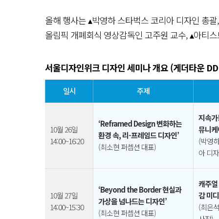
올해 행사는 ▴박영하 스타벅스 코리아 디자인 총괄, 
올림픽 개폐회식 영상감독인 고주원 교수, ▴아티스트
서울디자인위크 디자인 세미나 개요 (게더타운 DD
일시
주제
지속가
‘Reframed Design 변화하는
10월 26일
뮤니케
환경 속, 리-프레임드 디자인’
14:00~16:20
(박영
(최소현 퍼셉션 대표)
아 디자
캐주얼 
‘Beyond the Border 현실과
10월 27일
감 미
가상을 넘나드는 디자인’
14:00~15:30
(최은
(최소현 퍼셉션 대표)
사장)