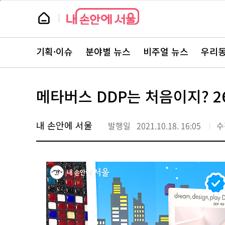
본
페
문
이
뉴
바
지
스
로
상
룸
가
단
뉴
기
으
스
로
기획·이슈
분야별 뉴스
비주얼 뉴스
우리동
주
이
요
동
서
비
스
메타버스 DDP는 처음이지? 2
바
로
가
기
내 손안에 서울
발행일
2021.10.18. 16:05
수