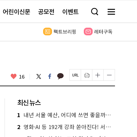
어린이신문
공모전
이벤트
검
메
색
뉴
창
전
열
체
팩트브리핑
레터구독
기
보
기
카
좋
트
페
16
페
인
글
글
카
위
이
아
이
쇄
자
자
오
터
스
요
지
하
크
크
톡
북
U
기
기
기
R
새
크
작
L
창
게
게
최신 뉴스
복
열
변
변
사
림
경
경
하
하
1
내년 서울 예산, 어디에 쓰면 좋을까요? 온라인 투표
기
기
2
영화·AI 등 192개 강좌 쏟아진다! 서울시민대학 선착순 신청