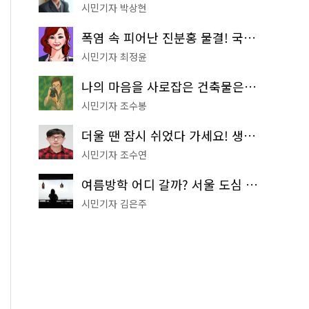
시민기자 박상현
폭염 속 피어난 진분홍 물결! 국립중앙박물관 배롱나무 명소
시민기자 최정윤
나의 마음을 사로잡은 건축물은? '서울시 건축상' 수상작 공개!
시민기자 조수봉
더울 땐 잠시 쉬었다 가세요! 생수 냉장고부터 해피소·무더위쉼터까지
시민기자 조수연
여름방학 어디 갈까? 서울 도심 무료 실내 여행 코스 추천
시민기자 김은주