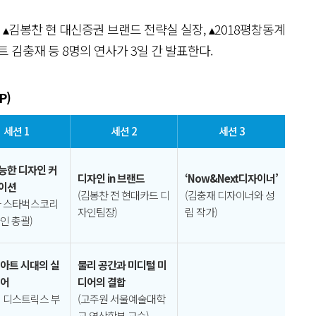
▴김봉찬 현 대신증권 브랜드 전략실 실장, ▴2018평창동계
 김충재 등 8명의 연사가 3일 간 발표한다.
P)
세션 1
세션 2
세션 3
능한 디자인 커
디자인 in 브랜드
‘Now&Next디자이너’
이션
(김봉찬 전 현대카드 디
(김충재 디자이너와 성
하 스타벅스코리
자인팀장)
립 작가)
인 총괄)
아트 시대의 실
물리 공간과 미디털 미
디어
디어의 결합
석 디스트릭스 부
(고주원 서울예술대학
교 영상학부 교수)