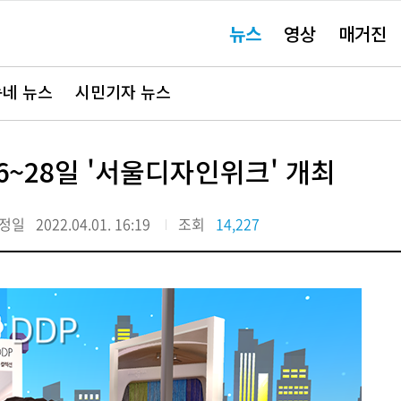
주
뉴스
영상
매거진
요
서
비
스
바
네 뉴스
시민기자 뉴스
로
가
기"
6~28일 '서울디자인위크' 개최
정일
2022.04.01. 16:19
조회
14,227