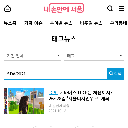
본
페
내
문
이
내
손
검
메
바
지
손
안
색
뉴
로
상
안
주
에
창
전
가
단
에
뉴스홈
기획·이슈
분야별 뉴스
비주얼 뉴스
우리동네
요
서
열
체
기
으
서
서
울
기
보
로
울
비
기
이
-
태그뉴스
스
동
서
바
울
로
시
가
대
기간 전체
기
표
소
통
검색
포
털
메타버스 DDP는 처음이지?
취재
26~28일 '서울디자인위크' 개최
내 손안에 서울
2021.10.18.