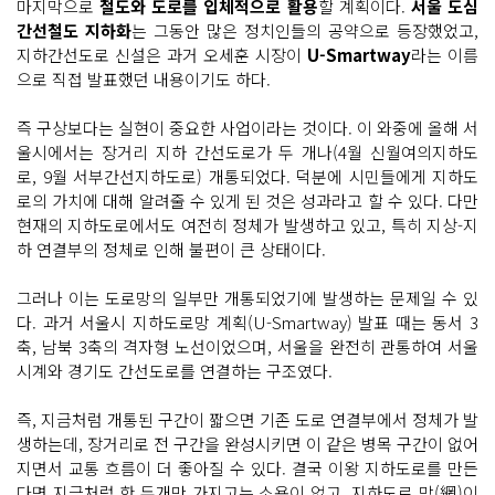
마지막으로
철도와 도로를 입체적으로 활용
할 계획이다.
서울 도심
간선철도 지하화
는 그동안 많은 정치인들의 공약으로 등장했었고,
지하간선도로 신설은 과거 오세훈 시장이
U-Smartway
라는 이름
으로 직접 발표했던 내용이기도 하다.
즉 구상보다는 실현이 중요한 사업이라는 것이다. 이 와중에 올해 서
울시에서는 장거리 지하 간선도로가 두 개나(4월 신월여의지하도
로, 9월 서부간선지하도로) 개통되었다. 덕분에 시민들에게 지하도
로의 가치에 대해 알려줄 수 있게 된 것은 성과라고 할 수 있다. 다만
현재의 지하도로에서도 여전히 정체가 발생하고 있고, 특히 지상-지
하 연결부의 정체로 인해 불편이 큰 상태이다.
그러나 이는 도로망의 일부만 개통되었기에 발생하는 문제일 수 있
다. 과거 서울시 지하도로망 계획(U-Smartway) 발표 때는 동서 3
축, 남북 3축의 격자형 노선이었으며, 서울을 완전히 관통하여 서울
시계와 경기도 간선도로를 연결하는 구조였다.
즉, 지금처럼 개통된 구간이 짧으면 기존 도로 연결부에서 정체가 발
생하는데, 장거리로 전 구간을 완성시키면 이 같은 병목 구간이 없어
지면서 교통 흐름이 더 좋아질 수 있다. 결국 이왕 지하도로를 만든
다면 지금처럼 한 두개만 가지고는 소용이 없고, 지하도로 망(網)이