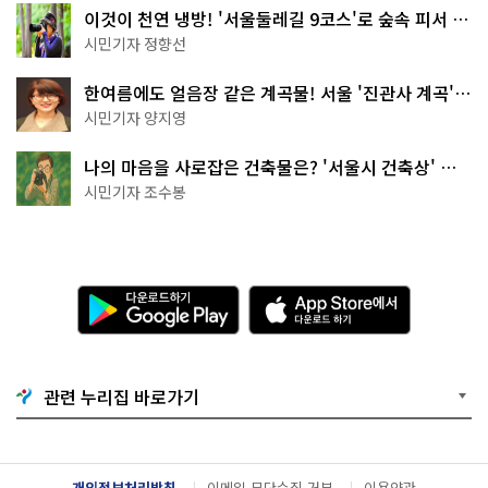
이것이 천연 냉방! '서울둘레길 9코스'로 숲속 피서 떠
나볼까
시민기자 정향선
한여름에도 얼음장 같은 계곡물! 서울 '진관사 계곡'이
천국이네~
시민기자 양지영
나의 마음을 사로잡은 건축물은? '서울시 건축상' 수
상작 공개!
시민기자 조수봉
다
A
운
p
로
p
드
S
하
t
기
o
관련 누리집 바로가기
G
r
o
e
o
에
g
서
l
다
개인정보처리방침
이메일 무단수집 거부
이용약관