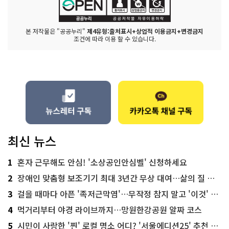
본 저작물은 "공공누리"
제4유형:출처표시+상업적 이용금지+변경금지
조건에 따라 이용 할 수 있습니다.
최신 뉴스
1
혼자 근무해도 안심! '소상공인안심벨' 신청하세요
2
장애인 맞춤형 보조기기 최대 3년간 무상 대여…삶의 질 높인다
3
걸을 때마다 아픈 '족저근막염'…무작정 참지 말고 '이것' 해보세요!
4
먹거리부터 야경 라이브까지…망원한강공원 알짜 코스
5
시민이 사랑한 '찐' 로컬 명소 어디? '서울에디션25' 추천 코스