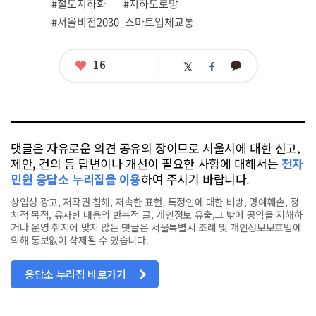
#철도지하화
#지하도로망
#서울비전2030_스마트입체교통
좋
16
카
트
페
아
카
위
이
요
오
터
스
톡
북
댓글은 자유로운 의견 공유의 장이므로 서울시에 대한 신고,
제안, 건의 등 답변이나 개선이 필요한 사항에 대해서는
전자
민원 응답소 누리집을 이용
하여 주시기 바랍니다.
상업성 광고, 저작권 침해, 저속한 표현, 특정인에 대한 비방, 명예훼손, 정
치적 목적, 유사한 내용의 반복적 글, 개인정보 유출,그 밖에 공익을 저해하
거나 운영 취지에 맞지 않는 댓글은 서울특별시 조례 및 개인정보보호법에
의해 통보없이 삭제될 수 있습니다.
응답소 누리집 바로가기