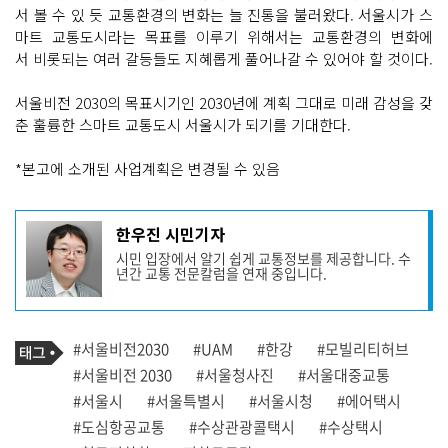
서 볼 수 있 듯 교통환경의 변화는 늘 진통을 불러왔다. 서울시가 스
마트 교통도시라는 목표를 이루기 위해서는 교통환경의 변화에
서 비롯되는 여러 갈등들도 지혜롭게 풀어나갈 수 있어야 할 것이다.
서울비전 2030의 목표시기인 2030년에 계획 그대로 미래 감성을 갖
춘 훌륭한 스마트 교통도시 서울시가 되기를 기대한다.
*본고에 소개된 사업계획은 변경될 수 있음
기
한우진 시민기자
사
시민 입장에서 알기 쉽게 교통정보를 제공합니다. 수
작
년간 교통 전문칼럼을 연재 중입니다.
성
자
프
로
기
필
태
#서울비전2030
#UAM
#한강
#모빌리티허브
사
그
관
#서울비전 2030
#서울청사진
#서울대중교통
련
#서울시
#서울특별시
#서울시청
#에어택시
태
그
#도심항공교통
#수상관광콜택시
#수상택시