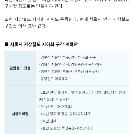
구성될 정도로는 만들어야 한다.
또한 지상철도 지하화 계획도 주목된다. 현재 서울시 안의 지상철도
구간은 아래 표와 같다.
■ 서울시 지상철도 지하화 구간 계획안
· 경부선 서울역-석수, 경인선 구로-온수
· 경의선 서울역-수색, 경의중앙선 용산-양원
일반철도·전철
· 경원선 청량리-도봉산, 경춘선 상봉-신내
· 공항철도 마곡대교
· 2호선 한양대-잠실나루(잠실철교), 신대방-대림, 당산-합정
(당산철교), 신답-성수
· 3호선 옥수(동호대교)
서울지하철
· 4호선 당고개-창동, 동작(동작대교)
· 6호선 신내
· 7호선 도봉산, 뚝섬유원지(청담대교)