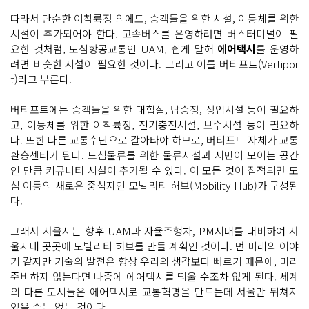
따라서 단순한 이착륙장 외에도, 승객들을 위한 시설, 이동체를 위한
시설이 추가되어야 한다. 고속버스를 운영하려면 버스터미널이 필
요한 것처럼, 도심항공교통인 UAM, 쉽게 말해
에어택시
를 운영하
려면 비슷한 시설이 필요한 것이다. 그리고 이를 버티포트(Vertipor
t)라고 부른다.
버티포트에는 승객들을 위한 대합실, 탑승장, 상업시설 등이 필요하
고, 이동체를 위한 이착륙장, 전기충전시설, 보수시설 등이 필요하
다. 또한 다른 교통수단으로 갈아타야 하므로, 버티포트 자체가 교통
환승센터가 된다. 도심물류를 위한 물류시설과 시민이 모이는 공간
인 만큼 커뮤니티 시설이 추가될 수 있다. 이 모든 것이 집적되면 도
심 이동의 새로운 중심지인 모빌리티 허브(Mobility Hub)가 구성된
다.
그래서 서울시는 향후 UAM과 자율주행차, PM시대를 대비하여 서
울시내 곳곳에 모빌리티 허브를 만들 계획인 것이다. 먼 미래의 이야
기 같지만 기술의 발전은 항상 우리의 생각보다 빠르기 때문에, 미리
준비하지 않는다면 나중에 에어택시를 띄울 수조차 없게 된다. 세계
의 다른 도시들은 에어택시로 교통혁명을 만드는데 서울만 뒤쳐져
있을 수는 없는 것이다.