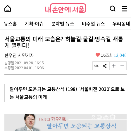
본
페
내
문
이
내
손
검
메
바
지
손
안
색
뉴
로
상
안
주
에
창
전
가
단
에
뉴스홈
기획·이슈
분야별 뉴스
비주얼 뉴스
우리동네
요
서
열
체
기
으
서
서
울
기
보
로
울
비
기
이
-
서울교통의 미래 모습은? 하늘길·물길·땅속길 새롭
스
동
서
게 열린다!
바
울
로
시
가
좋
한우진 시민기자
16
조회
13,046
대
기
아
표
발행일
2021.09.28. 16:15
요
소
페
S
글
글
수정일
2022.04.01. 16:06
통
이
N
자
자
포
지
S
크
크
털
U
공
기
기
R
유
크
작
알아두면 도움되는 교통상식 (198) '서울비전 2030'으로 보
L
하
게
게
는 서울교통의 미래
복
기
변
변
사
경
경
하
하
기
기