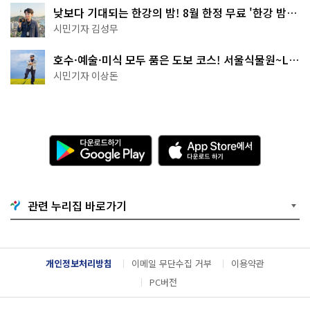
낮보다 기대되는 한강의 밤! 8월 한정 무료 '한강 밤
핑' 예약은?
시민기자 김성무
호수·예술·미식 모두 품은 도보 코스! 서울식물원~LG
아트센터~마곡테라스거리
시민기자 이상돈
다
A
운
p
로
p
드
S
하
t
기
o
관련 누리집 바로가기
G
r
o
e
o
에
g
서
l
다
개인정보처리방침
이메일 무단수집 거부
이용약관
e
운
P
로
PC버전
l
드
a
하