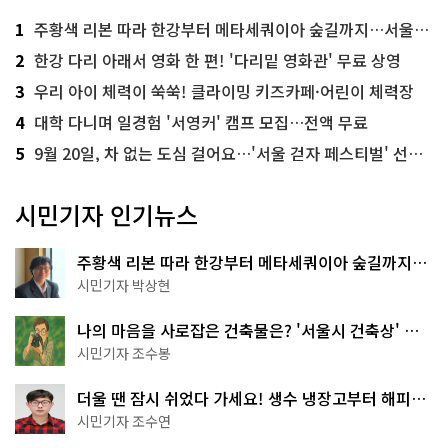
1
주황색 리본 따라 한강부터 메타세쿼이아 숲길까지…서울둘레길 15코스
2
한강 다리 아래서 영화 한 편! '다리밑 영화관' 무료 상영
3
우리 아이 체력이 쑥쑥! 클라이밍 키즈카페·어린이 체력장
4
대학 다니며 일경험 '서영커' 캠프 모집…전액 무료
5
9월 20일, 차 없는 도심 걸어요…'서울 걷자 페스티벌' 선착순 5천명
시민기자 인기뉴스
주황색 리본 따라 한강부터 메타세쿼이아 숲길까지…
서울둘레길 15코스
시민기자 박상현
나의 마음을 사로잡은 건축물은? '서울시 건축상' 수
상작 공개!
시민기자 조수봉
더울 땐 잠시 쉬었다 가세요! 생수 냉장고부터 해피소
·무더위쉼터까지
시민기자 조수연