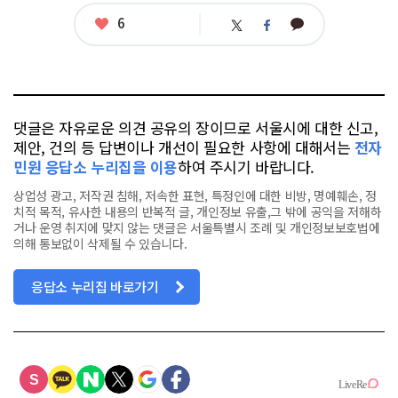
좋
6
카
트
페
아
카
위
이
요
오
터
스
톡
북
댓글은 자유로운 의견 공유의 장이므로 서울시에 대한 신고,
제안, 건의 등 답변이나 개선이 필요한 사항에 대해서는
전자
민원 응답소 누리집을 이용
하여 주시기 바랍니다.
상업성 광고, 저작권 침해, 저속한 표현, 특정인에 대한 비방, 명예훼손, 정
치적 목적, 유사한 내용의 반복적 글, 개인정보 유출,그 밖에 공익을 저해하
거나 운영 취지에 맞지 않는 댓글은 서울특별시 조례 및 개인정보보호법에
의해 통보없이 삭제될 수 있습니다.
응답소 누리집 바로가기