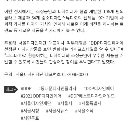
이번 전시에서는 소상공인과 디자이너가 협업 개발한 106개 팀의
콜라보 제품과 64개 중소디자인스튜디오의 신제품, 9개 기업의 사
회적 가치를 디자인 가치와 연계해 새로운 미래 비전을 제시하는 트
랜드 등 새로운 제품을 한자리에서 볼 수 있다.
주용태 서울디자인재단 대표이사 직무대행은 “DDP디자인페어에
선정된 디자인상품을 보면 변화하는 라이프스타일을 알 수 있다”며
“코로나19로 힘들어하는 디자이너와 소상공인이 우수한 제품을 개
발할 수 있도록 시민들의 관심어린 참여를 부탁한다”고 말했다.
문의 : 서울디자인재단 대표번호 02-2096-0000
기
태
#DDP
#동대문디자인플라자
#DDP디자인페어
사
그
관
#2021 DDP디자인페어
#DDP베스트디자인어워드
련
#서울디자인재단
#서울시
#서울특별시
태
그
#서울시청
#서울시뉴스
#서울소식
#시민투표