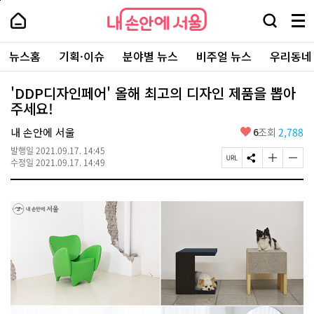
본
페
내
문
이
내
손
검
메
바
지
손
안
색
뉴
로
상
안
주
에
창
전
가
단
에
뉴스홈
기획·이슈
분야별 뉴스
비주얼 뉴스
우리동네
요
서
열
체
기
으
서
서
울
기
보
로
울
비
기
이
-
'DDP디자인페어' 올해 최고의 디자인 제품을 뽑아
스
동
서
주세요!
바
울
로
시
가
좋
내 손안에 서울
6
조회
2,788
대
기
아
표
발행일
2021.09.17. 14:45
요
소
페
S
글
글
수정일
2021.09.17. 14:49
통
이
N
자
자
포
지
S
크
크
털
U
공
기
기
R
유
크
작
L
하
게
게
복
기
변
변
사
경
경
하
하
기
기