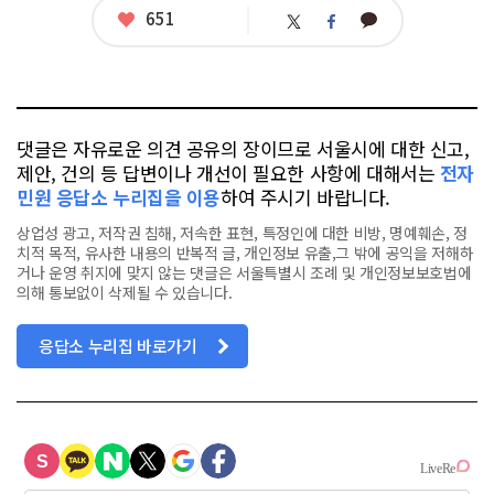
좋
651
카
트
페
아
카
위
이
요
오
터
스
톡
북
댓글은 자유로운 의견 공유의 장이므로 서울시에 대한 신고,
제안, 건의 등 답변이나 개선이 필요한 사항에 대해서는
전자
민원 응답소 누리집을 이용
하여 주시기 바랍니다.
상업성 광고, 저작권 침해, 저속한 표현, 특정인에 대한 비방, 명예훼손, 정
치적 목적, 유사한 내용의 반복적 글, 개인정보 유출,그 밖에 공익을 저해하
거나 운영 취지에 맞지 않는 댓글은 서울특별시 조례 및 개인정보보호법에
의해 통보없이 삭제될 수 있습니다.
응답소 누리집 바로가기