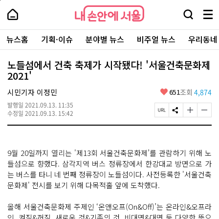
본
페
내
문
이
내
손
검
메
바
지
손
안
색
뉴
로
상
안
주
에
창
전
가
단
에
뉴스홈
기획·이슈
분야별 뉴스
비주얼 뉴스
우리동네
요
서
열
체
기
으
서
서
울
기
보
로
울
비
기
이
-
노들섬에서 건축 축제가 시작됐다! '서울건축문화제
스
동
서
2021'
바
울
로
시
가
좋
시민기자 이정민
651
조회
4,874
대
기
아
표
발행일
2021.09.13. 11:35
요
소
페
S
글
글
수정일
2021.09.13. 15:42
통
이
N
자
자
포
지
S
크
크
털
U
공
기
기
R
유
크
작
9월 20일까지 열리는 '제13회 서울건축문화제’를 관람하기 위해 노
L
하
게
게
복
기
변
변
들섬으로 향했다. 삼각지역 버스 정류장에서 한강대교 방면으로 가
사
경
경
는 버스를 타니 네 번째 정류장이 노들섬이다. 사전등록한 '서울건축
하
하
문화제' 전시를 보기 위해 다목적홀 앞에 도착했다.
기
기
올해 서울건축문화제 주제인 ‘온앤오프(On&Off)’는 온라인&오프라
인, 켜짐&꺼짐, 새로운 것&기존의 것, 비대면&대면 등 다양한 뜻으