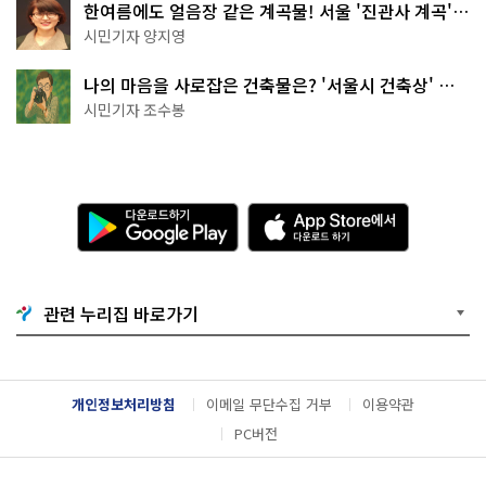
한여름에도 얼음장 같은 계곡물! 서울 '진관사 계곡'이
천국이네~
시민기자 양지영
나의 마음을 사로잡은 건축물은? '서울시 건축상' 수
상작 공개!
시민기자 조수봉
다
A
운
p
로
p
드
S
하
t
기
o
관련 누리집 바로가기
G
r
o
e
o
에
g
서
l
다
개인정보처리방침
이메일 무단수집 거부
이용약관
e
운
P
로
PC버전
l
드
a
하