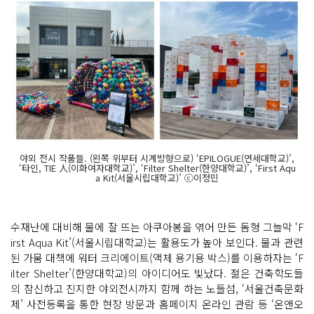
야외 전시 작품들. (왼쪽 위부터 시계방향으로) ‘EPILOGUE(연세대학교)’,
‘타인, TIE 人(이화여자대학교)’, ‘Filter Shelter(한양대학교)’, ‘First Aqu
a Kit(서울시립대학교)’ ⓒ이정민
수재난에 대비해 물에 잘 뜨는 아쿠아봉을 엮어 만든 돔형 그늘막 ‘F
irst Aqua Kit’(서울시립대학교)는 활용도가 높아 보인다. 물과 관련
된 가뭄 대책에 워터 크리에이트(액체 용기용 박스)를 이용하자는 ‘F
ilter Shelter’(한양대학교)의 아이디어도 빛났다. 젊은 건축학도들
의 참신하고 진지한 야외전시까지 함께 하는 노들섬, ‘서울건축문화
제’ 사전등록을 통한 현장 방문과 홈페이지 온라인 관람 등 ‘온앤오