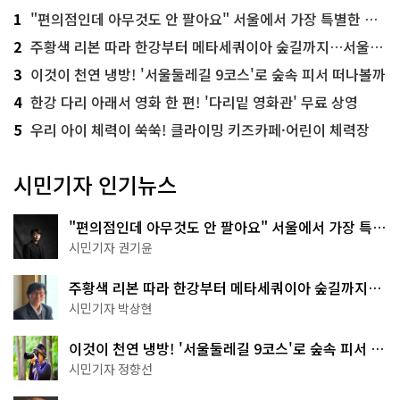
1
"편의점인데 아무것도 안 팔아요" 서울에서 가장 특별한 편의점의 정체
2
주황색 리본 따라 한강부터 메타세쿼이아 숲길까지…서울둘레길 15코스
3
이것이 천연 냉방! '서울둘레길 9코스'로 숲속 피서 떠나볼까
4
한강 다리 아래서 영화 한 편! '다리밑 영화관' 무료 상영
5
우리 아이 체력이 쑥쑥! 클라이밍 키즈카페·어린이 체력장
시민기자 인기뉴스
"편의점인데 아무것도 안 팔아요" 서울에서 가장 특별
한 편의점의 정체
시민기자 권기윤
주황색 리본 따라 한강부터 메타세쿼이아 숲길까지…
서울둘레길 15코스
시민기자 박상현
이것이 천연 냉방! '서울둘레길 9코스'로 숲속 피서 떠
나볼까
시민기자 정향선