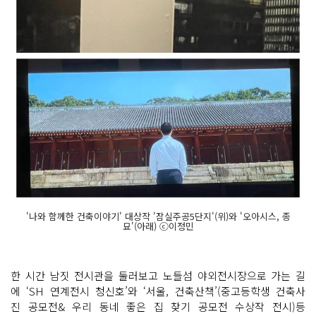
'나와 함께한 건축이야기' 대상작 '잠실주공5단지'(위)와 '오아시스, 종
묘'(아래) ⓒ이정민
한 시간 남짓 전시관을 둘러보고 노들섬 야외전시장으로 가는 길
에 ‘SH 연계전시 청신호’와 ‘서울, 건축산책’(중고등학생 건축사
진 공모전& 우리 동네 좋은 집 찾기 공모전 수상작 전시)등