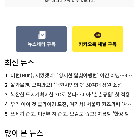
조건에 따라 이용 할 수 있습니다.
최신 뉴스
1
이런(Run), 재밌겠네! '양재천 달빛야행런' 야간 러닝…300명 모집
2
올가을엔, 모여봐요! '매헌시민의숲' 50여개 정원 조성
3
복잡한 도시계획시설 3D로 본다…미아 '층층공원' 첫 적용
4
우리 아이 첫 클라이밍 도전, 여기서! 서울형 키즈카페 '서울가족플라자점'
5
쓰레기 줍고, 마일리지 줍고, 보람도 줍고! 여름밤 '한강 밤마실 줍깅'
많이 본 뉴스