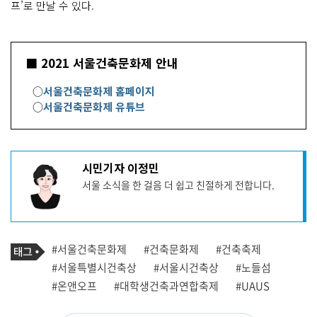
프’로 만날 수 있다.
■ 2021 서울건축문화제 안내
○
서울건축문화제 홈페이지
○
서울건축문화제 유튜브
기
시민기자 이정민
사
서울 소식을 한 걸음 더 쉽고 친절하게 전합니다.
작
성
자
프
로
기
필
태
#서울건축문화제
#건축문화제
#건축축제
사
그
관
#서울특별시건축상
#서울시건축상
#노들섬
련
#온앤오프
#대학생건축과연합축제
#UAUS
태
그