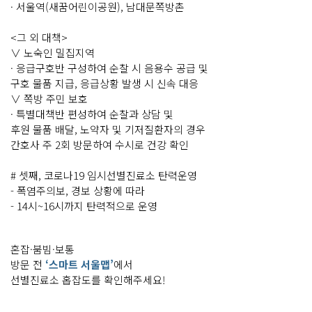
· 서울역(새꿈어린이공원), 남대문쪽방촌
<그 외 대책>
∨ 노숙인 밀집지역
· 응급구호반 구성하여 순찰 시 음용수 공급 및
구호 물품 지급, 응급상황 발생 시 신속 대응
∨ 쪽방 주민 보호
· 특별대책반 편성하여 순찰과 상담 및
후원 물품 배달, 노약자 및 기저질환자의 경우
간호사 주 2회 방문하여 수시로 건강 확인
# 셋째, 코로나19 임시선별진료소 탄력운영
- 폭염주의보, 경보 상황에 따라
- 14시~16시까지 탄력적으로 운영
혼잡·붐빔·보통
방문 전
‘스마트 서울맵’
에서
선별진료소 홉잡도를 확인해주세요!