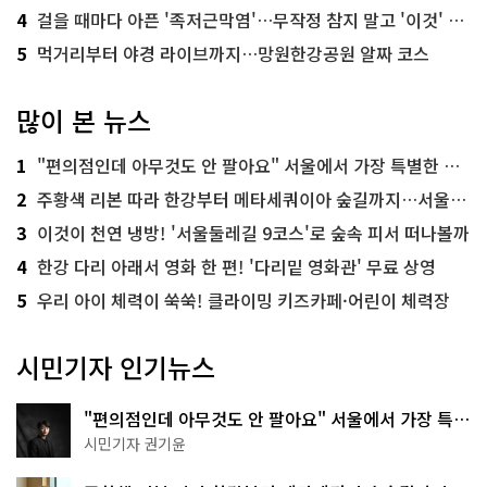
4
걸을 때마다 아픈 '족저근막염'…무작정 참지 말고 '이것' 해보세요!
5
먹거리부터 야경 라이브까지…망원한강공원 알짜 코스
많이 본 뉴스
1
"편의점인데 아무것도 안 팔아요" 서울에서 가장 특별한 편의점의 정체
2
주황색 리본 따라 한강부터 메타세쿼이아 숲길까지…서울둘레길 15코스
3
이것이 천연 냉방! '서울둘레길 9코스'로 숲속 피서 떠나볼까
4
한강 다리 아래서 영화 한 편! '다리밑 영화관' 무료 상영
5
우리 아이 체력이 쑥쑥! 클라이밍 키즈카페·어린이 체력장
시민기자 인기뉴스
"편의점인데 아무것도 안 팔아요" 서울에서 가장 특별
한 편의점의 정체
시민기자 권기윤