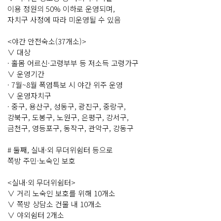
이용 정원의 50% 이하로 운영되며,
자치구 사정에 따라 미운영될 수 있음
<야간 안전숙소(37개소)>
∨ 대상
· 홀몸 어르신·고령부부 등 저소득 고령가구
∨ 운영기간
· 7월~8월 폭염특보 시 야간 위주 운영
∨ 운영자치구
· 중구, 용산구, 성동구, 광진구, 중랑구,
강북구, 도봉구, 노원구, 은평구, 강서구,
금천구, 영등포구, 동작구, 관악구, 강동구
# 둘째, 실내·외 무더위쉼터 등으로
쪽방 주민·노숙인 보호
<실내·외 무더위쉼터>
∨ 거리 노숙인 보호를 위해 10개소
∨ 쪽방 상담소 건물 내 10개소
∨ 야외쉼터 2개소