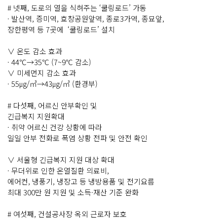
# 넷째, 도로의 열을 식혀주는 ‘쿨링로드’ 가동
· 발산역, 증미역, 효창공원앞역, 종로3가역, 종묘앞,
장한평역 등 7곳에 ‘쿨링로드’ 설치
∨ 온도 감소 효과
· 44℃→35℃ (7~9℃ 감소)
∨ 미세먼지 감소 효과
· 55㎍/㎥→43㎍/㎥ (환경부)
# 다섯째, 어르신 안부확인 및
긴급복지 지원확대
· 취약 어르신 건강 상황에 따라
일일 안부 전화로 폭염 상황 전파 및 안전 확인
∨ 서울형 긴급복지 지원 대상 확대
· 무더위로 인한 온열질환 의료비,
에어컨, 냉풍기, 냉장고 등 냉방용품 및 전기요름
최대 300만 원 지원 및 소득·재산 기준 완화
# 여섯째, 건설공사장 옥외 근로자 보호