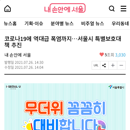
본
페
내
문
이
내
손
검
메
바
지
손
안
색
뉴
로
상
안
주
에
창
전
가
단
에
뉴스홈
기획·이슈
분야별 뉴스
비주얼 뉴스
우리동네
요
서
열
체
기
으
서
서
울
기
보
로
울
비
기
이
-
코로나19에 역대급 폭염까지…서울시 특별보호대
스
동
서
책 추진
바
울
로
시
가
좋
내 손안에 서울
5
조회
3,030
대
기
아
표
발행일
2021.07.26. 14:30
요
소
페
S
글
글
수정일
2021.07.26. 14:04
통
이
N
자
자
포
지
S
크
크
털
U
공
기
기
R
유
크
작
L
하
게
게
복
기
변
변
사
경
경
하
하
기
기