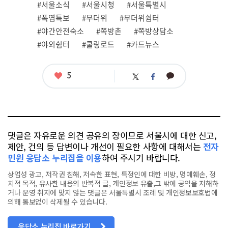
관
#서울소식
#서울시청
#서울특별시
련
#폭염특보
#무더위
#무더위쉼터
태
그
#야간안전숙소
#쪽방촌
#쪽방상담소
#야외쉼터
#쿨링로드
#카드뉴스
좋
5
카
트
페
아
카
위
이
요
오
터
스
톡
북
댓글은 자유로운 의견 공유의 장이므로 서울시에 대한 신고,
제안, 건의 등 답변이나 개선이 필요한 사항에 대해서는
전자
민원 응답소 누리집을 이용
하여 주시기 바랍니다.
상업성 광고, 저작권 침해, 저속한 표현, 특정인에 대한 비방, 명예훼손, 정
치적 목적, 유사한 내용의 반복적 글, 개인정보 유출,그 밖에 공익을 저해하
거나 운영 취지에 맞지 않는 댓글은 서울특별시 조례 및 개인정보보호법에
의해 통보없이 삭제될 수 있습니다.
응답소 누리집 바로가기