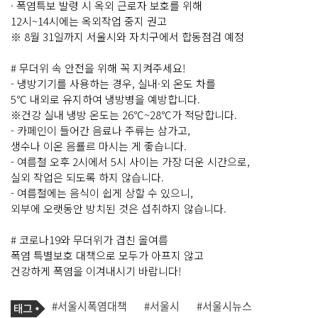
· 폭염특보 발령 시 옥외 근로자 보호를 위해
12시~14시에는 옥외작업 중지 권고
※ 8월 31일까지 서울시와 자치구에서 합동점검 예정
# 무더위 속 안전을 위해 꼭 지켜주세요!
- 냉방기기를 사용하는 경우, 실내·외 온도 차를
5℃ 내외로 유지하여 냉방병을 예방합니다.
※건강 실내 냉방 온도는 26℃~28℃가 적당합니다.
- 카페인이 들어간 음료나 주류는 삼가고,
생수나 이온 음룔르 마시는 게 좋습니다.
- 여름철 오후 2시에서 5시 사이는 가장 더운 시간으로,
실외 작업은 되도록 하지 않습니다.
- 여름철에는 음식이 쉽게 상할 수 있으니,
외부에 오랫동안 방치된 것은 섭취하지 않습니다.
# 코로나19와 무더위가 겹친 올여름
폭염 특별보호 대책으로 모두가 아프지 않고
건강하게 폭염을 이겨내시기 바랍니다!
기
태
#서울시폭염대책
#서울시
#서울시뉴스
사
그