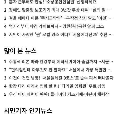
1
혼자 근무해도 안심! '소상공인안심벨' 신청하세요
2
장애인 맞춤형 보조기기 최대 3년간 무상 대여…삶의 질 높인다
3
걸을 때마다 아픈 '족저근막염'…무작정 참지 말고 '이것' 해보세요!
4
먹거리부터 야경 라이브까지…망원한강공원 알짜 코스
5
시민이 사랑한 '찐' 로컬 명소 어디? '서울에디션25' 추천 코스
많이 본 뉴스
1
주황색 리본 따라 한강부터 메타세쿼이아 숲길까지…서울둘레길 15코스
2
"편의점인데 아무것도 안 팔아요" 서울에서 가장 특별한 편의점의 정체
3
이것이 천연 냉방! '서울둘레길 9코스'로 숲속 피서 떠나볼까
4
한강 다리 아래서 영화 한 편! '다리밑 영화관' 무료 상영
5
우리 아이 체력이 쑥쑥! 클라이밍 키즈카페·어린이 체력장
시민기자 인기뉴스