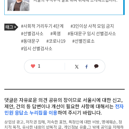
작
성
자
프
로
기
필
태
#사회적 거리두기 4단계
#3인이상 사적 모임 금지
사
그
관
#선별검사소
#폭염
#동대문구 임시 선별검사소
련
#동대문구
#코로나19
#선별진료소
태
그
#임시 선별검사소
좋
1
카
트
페
아
카
위
이
요
오
터
스
톡
북
댓글은 자유로운 의견 공유의 장이므로 서울시에 대한 신고,
제안, 건의 등 답변이나 개선이 필요한 사항에 대해서는
전자
민원 응답소 누리집을 이용
하여 주시기 바랍니다.
상업성 광고, 저작권 침해, 저속한 표현, 특정인에 대한 비방, 명예훼손, 정
치적 목적, 유사한 내용의 반복적 글, 개인정보 유출,그 밖에 공익을 저해하