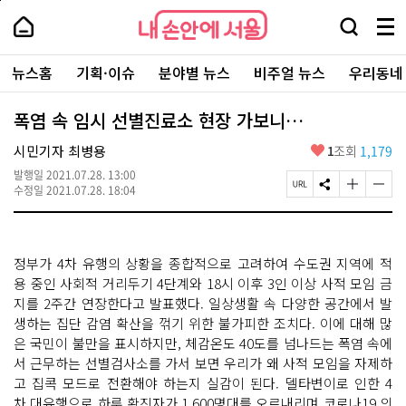
본
페
내
문
이
내
손
검
메
바
지
손
안
색
뉴
로
상
안
주
에
창
전
가
단
에
뉴스홈
기획·이슈
분야별 뉴스
비주얼 뉴스
우리동네
요
서
열
체
기
으
서
서
울
기
보
로
울
비
기
이
-
폭염 속 임시 선별진료소 현장 가보니…
스
동
서
바
울
좋
시민기자 최병용
1
조회
1,179
로
시
아
가
대
발행일
2021.07.28. 13:00
요
기
페
S
글
글
표
수정일
2021.07.28. 18:04
이
N
자
자
소
지
S
크
크
통
U
공
기
기
포
R
유
크
작
털
정부가 4차 유행의 상황을 종합적으로 고려하여 수도권 지역에 적
L
하
게
게
복
기
변
변
용 중인 사회적 거리두기 4단계와 18시 이후 3인 이상 사적 모임 금
사
경
경
지를 2주간 연장한다고 발표했다. 일상생활 속 다양한 공간에서 발
하
하
생하는 집단 감염 확산을 꺾기 위한 불가피한 조치다. 이에 대해 많
기
기
은 국민이 불만을 표시하지만, 체감온도 40도를 넘나드는 폭염 속에
서 근무하는 선별검사소를 가서 보면 우리가 왜 사적 모임을 자제하
고 집콕 모드로 전환해야 하는지 실감이 된다. 델타변이로 인한 4
차 대유행으로 하루 확진자가 1,600명대를 오르내리며 코로나19 의