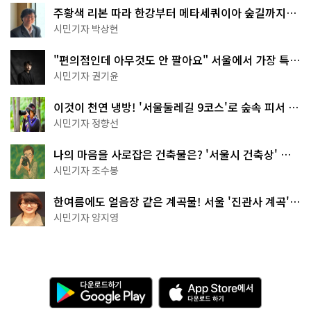
주황색 리본 따라 한강부터 메타세쿼이아 숲길까지…
서울둘레길 15코스
시민기자 박상현
"편의점인데 아무것도 안 팔아요" 서울에서 가장 특별
한 편의점의 정체
시민기자 권기윤
이것이 천연 냉방! '서울둘레길 9코스'로 숲속 피서 떠
나볼까
시민기자 정향선
나의 마음을 사로잡은 건축물은? '서울시 건축상' 수
상작 공개!
시민기자 조수봉
한여름에도 얼음장 같은 계곡물! 서울 '진관사 계곡'이
천국이네~
시민기자 양지영
다
A
운
p
로
p