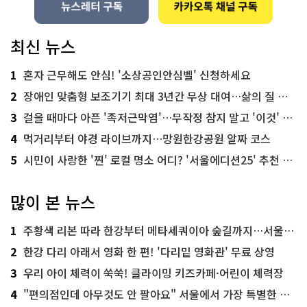
최신 뉴스
1
혼자 근무해도 안심! '소상공인안심벨' 신청하세요
2
장애인 맞춤형 보조기기 최대 3년간 무상 대여…삶의 질 높인다
3
걸을 때마다 아픈 '족저근막염'…무작정 참지 말고 '이것' 해보세요!
4
먹거리부터 야경 라이브까지…망원한강공원 알짜 코스
5
시민이 사랑한 '찐' 로컬 명소 어디? '서울에디션25' 추천 코스
많이 본 뉴스
1
주황색 리본 따라 한강부터 메타세쿼이아 숲길까지…서울둘레길 15코스
2
한강 다리 아래서 영화 한 편! '다리밑 영화관' 무료 상영
3
우리 아이 체력이 쑥쑥! 클라이밍 키즈카페·어린이 체력장
4
"편의점인데 아무것도 안 팔아요" 서울에서 가장 특별한 편의점의 정체