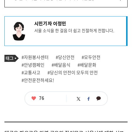
기
시민기자 이정민
사
서울 소식을 한 걸음 더 쉽고 친절하게 전합니다.
작
성
자
프
로
기
필
태
#자원봉사센터
#당신안전
#모두안전
사
그
관
#안녕캠페인
#배달음식
#배달문화
련
#교통사고
#당신의 안전이 모두의 안전
태
그
#안전운전하세요!
좋
76
카
트
페
아
카
위
이
요
오
터
스
톡
북