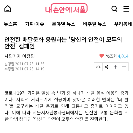
본
페
내
문
이
내
손
검
메
바
지
손
안
색
뉴
로
상
안
주
에
창
전
가
단
에
뉴스홈
기획·이슈
분야별 뉴스
비주얼 뉴스
우리동네
요
서
열
체
기
으
서
서
울
기
보
로
울
비
기
이
-
안전한 배달문화 응원하는 '당신의 안전이 모두의
스
동
서
안전' 캠페인
바
울
로
시
가
좋
시민기자 이정민
76
조회
4,014
대
기
아
표
발행일
2021.07.23. 11:56
요
소
페
S
글
글
수정일
2021.07.23. 14:19
통
이
N
자
자
포
지
S
크
크
털
U
공
기
기
R
유
크
작
코로나19가 가져온 일상 속 변화 중 하나가 배달 음식 이용의 증가
L
하
게
게
복
기
변
변
이다. 사회적 거리두기에 적응하며 찾아온 이러한 변화는 ‘더 빨
사
경
경
리’를 요구하는 배달 문화로 인해 교통사고 증가로 이어지고 있
하
하
다. 이에 따라 서울시자원봉사센터에서는 안전한 교통 문화를 위
기
기
한 안녕 캠페인 ‘당신의 안전이 모두의 안전’을 진행한다.