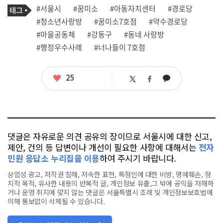
기
필
태
#서울시
#꿈미소
#아동자치센터
#경로당
사
그
관
#청소년사랑방
#꿈미소7호점
#약수경로당
련
#마을공동체
#강동구
#동네 사랑방
태
그
#행정우수사례
#너나들이 7호점
좋
25
카
트
페
아
카
위
이
요
오
터
스
톡
북
댓글은 자유로운 의견 공유의 장이므로 서울시에 대한 신고,
제안, 건의 등 답변이나 개선이 필요한 사항에 대해서는
전자
민원 응답소 누리집을 이용
하여 주시기 바랍니다.
상업성 광고, 저작권 침해, 저속한 표현, 특정인에 대한 비방, 명예훼손, 정
치적 목적, 유사한 내용의 반복적 글, 개인정보 유출,그 밖에 공익을 저해하
거나 운영 취지에 맞지 않는 댓글은 서울특별시 조례 및 개인정보보호법에
의해 통보없이 삭제될 수 있습니다.