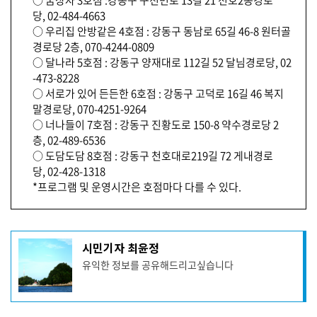
당, 02-484-4663
○ 우리집 안방같은 4호점 : 강동구 동남로 65길 46-8 원터골
경로당 2층, 070-4244-0809
○ 달나라 5호점 : 강동구 양재대로 112길 52 달님경로당, 02
-473-8228
○ 서로가 있어 든든한 6호점 : 강동구 고덕로 16길 46 복지
말경로당, 070-4251-9264
○ 너나들이 7호점 : 강동구 진황도로 150-8 약수경로당 2
층, 02-489-6536
○ 도담도담 8호점 : 강동구 천호대로219길 72 게내경로
당, 02-428-1318
*프로그램 및 운영시간은 호점마다 다를 수 있다.
기
시민기자 최윤정
사
유익한 정보를 공유해드리고싶습니다
작
성
자
프
로