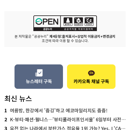
본 저작물은 "공공누리"
제4유형:출처표시+상업적 이용금지+변경금지
조건에 따라 이용 할 수 있습니다.
최신 뉴스
1
여름밤, 한강에서 '줍깅'하고 에코마일리지도 줍줍!
2
K-뷰티·패션·웰니스…'뷰티풀라이프인서울' 6일부터 사전 예약
3
유전 없는 나라에서 부탄가스 점유율 1위 가능? Yes, I 'CAN'