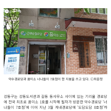
약수경로당과 꿈미소 너나들이 7호점이 한 지붕을 쓰고 있다. ⓒ최윤정
강동구는 강동도서관과 길동 동사무소 사이에 있는 기리울 경로당
에 전국 최초로 꿈미소 1호를 시작해 필자가 방문한 약수경로당 ‘너
나들이 7호점’에 이어 지난 3월 게내경로당에 ‘도담도담 8호점’까