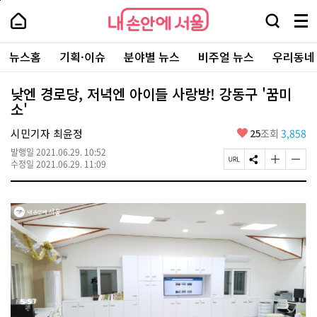
본
페
내
문
이
내
손
검
메
바
지
손
안
색
뉴
로
상
안
주
에
창
전
가
단
에
뉴스홈
기획·이슈
분야별 뉴스
비주얼 뉴스
우리동네
요
서
열
체
기
으
서
서
울
기
보
로
울
비
기
이
-
낮엔 경로당, 저녁엔 아이들 사랑방! 강동구 '꿈미
스
동
서
소'
바
울
로
시
가
좋
시민기자 최윤정
25
조회
3,858
대
기
아
표
발행일
2021.06.29. 10:52
요
소
페
S
글
글
수정일
2021.06.29. 11:09
통
이
N
자
자
포
지
S
크
크
털
U
공
기
기
R
유
크
작
L
하
게
게
복
기
변
변
사
경
경
하
하
기
기