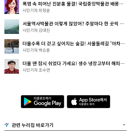
폭염 속 피어난 진분홍 물결! 국립중앙박물관 배롱나
무 명소
시민기자 최정윤
서울역사박물관 이렇게 많았어? 주말마다 한 곳씩 떠
나는 역사 산책
시민기자 김대진
더울수록 더 걷고 싶어지는 숲길! 서울둘레길 '아차산
코스'
시민기자 백승훈
더울 땐 잠시 쉬었다 가세요! 생수 냉장고부터 해피소
·무더위쉼터까지
시민기자 조수연
다
A
운
p
로
p
드
S
하
t
기
o
관련 누리집 바로가기
G
r