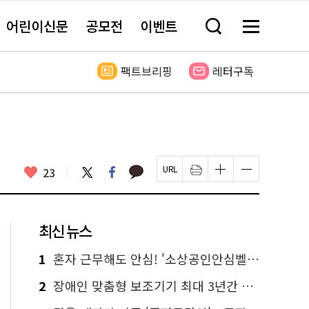
어린이신문
공모전
이벤트
검
메
색
뉴
창
전
열
체
팩트브리핑
레터구독
기
보
기
카
좋
트
페
23
페
인
글
글
카
위
이
아
이
쇄
자
자
오
터
스
요
지
하
크
크
톡
북
U
기
기
기
R
새
크
작
L
창
게
게
최신 뉴스
복
열
변
변
사
림
경
경
하
하
1
혼자 근무해도 안심! '소상공인안심벨' 신청하세요
기
기
2
장애인 맞춤형 보조기기 최대 3년간 무상 대여…삶의 질 높인다