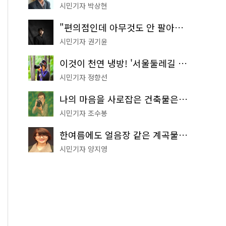
시민기자 박상현
"편의점인데 아무것도 안 팔아요" 서울에서 가장 특별한 편의점의 정체
시민기자 권기윤
이것이 천연 냉방! '서울둘레길 9코스'로 숲속 피서 떠나볼까
시민기자 정향선
나의 마음을 사로잡은 건축물은? '서울시 건축상' 수상작 공개!
시민기자 조수봉
한여름에도 얼음장 같은 계곡물! 서울 '진관사 계곡'이 천국이네~
시민기자 양지영