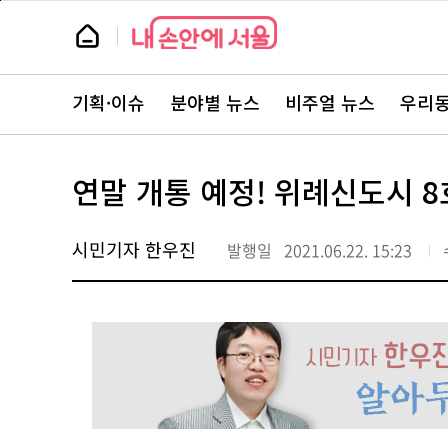
본
페
문
이
뉴
바
지
스
로
상
룸
가
단
뉴
기
으
스
로
기획·이슈
분야별 뉴스
비주얼 뉴스
우리동
주
이
요
동
서
비
스
연말 개통 예정! 위례신도시 8
바
로
가
기
시민기자 한우진
발행일
2021.06.22. 15:23