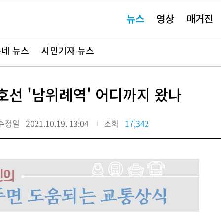
주
뉴스
영상
매거진
요
서
비
스
바
네 뉴스
시민기자 뉴스
로
가
기"
호선 '남위례역' 어디까지 왔나
수정일
2021.10.19. 13:04
조회
17,342