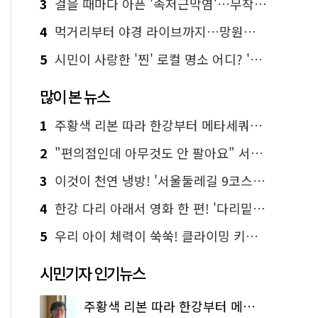
3
걸을 때마다 아픈 '족저근막염'…무작정 참지 말고 '이것' 해보세요!
4
먹거리부터 야경 라이브까지…망원한강공원 알짜 코스
5
시민이 사랑한 '찐' 로컬 명소 어디? '서울에디션25' 추천 코스
많이 본 뉴스
1
주황색 리본 따라 한강부터 메타세쿼이아 숲길까지…서울둘레길 15코스
2
"편의점인데 아무것도 안 팔아요" 서울에서 가장 특별한 편의점의 정체
3
이것이 천연 냉방! '서울둘레길 9코스'로 숲속 피서 떠나볼까
4
한강 다리 아래서 영화 한 편! '다리밑 영화관' 무료 상영
5
우리 아이 체력이 쑥쑥! 클라이밍 키즈카페·어린이 체력장
시민기자 인기뉴스
주황색 리본 따라 한강부터 메타세쿼이아 숲길까지…서울둘레길 15코스