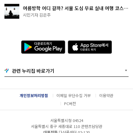
여름방학 어디 갈까? 서울 도심 무료 실내 여행 코스
추천
시민기자 김은주
다
A
운
p
로
p
드
S
하
t
기
o
관련 누리집 바로가기
G
r
o
e
o
에
g
서
l
다
개인정보처리방침
이메일 무단수집 거부
이용약관
e
운
P
로
PC버전
l
드
a
하
y
기
서울특별시청 04524
서울특별시 중구 세종대로 110 콘텐츠담당관
대표전화
다산콜센터
02-120