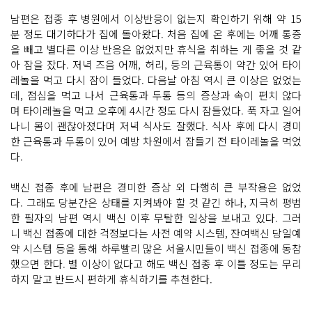
남편은 접종 후 병원에서 이상반응이 없는지 확인하기 위해 약 15
분 정도 대기하다가 집에 돌아왔다. 처음 집에 온 후에는 어깨 통증
을 빼고 별다른 이상 반응은 없었지만 휴식을 취하는 게 좋을 것 같
아 잠을 잤다. 저녁 즈음 어깨, 허리, 등의 근육통이 약간 있어 타이
레놀을 먹고 다시 잠이 들었다. 다음날 아침 역시 큰 이상은 없었는
데, 점심을 먹고 나서 근육통과 두통 등의 증상과 속이 편치 않다
며 타이레놀을 먹고 오후에 4시간 정도 다시 잠들었다. 푹 자고 일어
나니 몸이 괜찮아졌다며 저녁 식사도 잘했다. 식사 후에 다시 경미
한 근육통과 두통이 있어 예방 차원에서 잠들기 전 타이레놀을 먹었
다.
백신 접종 후에 남편은 경미한 증상 외 다행히 큰 부작용은 없었
다. 그래도 당분간은 상태를 지켜봐야 할 것 같긴 하나, 지극히 평범
한 필자의 남편 역시 백신 이후 무탈한 일상을 보내고 있다. 그러
니 백신 접종에 대한 걱정보다는 사전 예약 시스템, 잔여백신 당일예
약 시스템 등을 통해 하루빨리 많은 서울시민들이 백신 접종에 동참
했으면 한다. 별 이상이 없다고 해도 백신 접종 후 이틀 정도는 무리
하지 말고 반드시 편하게 휴식하기를 추천한다.