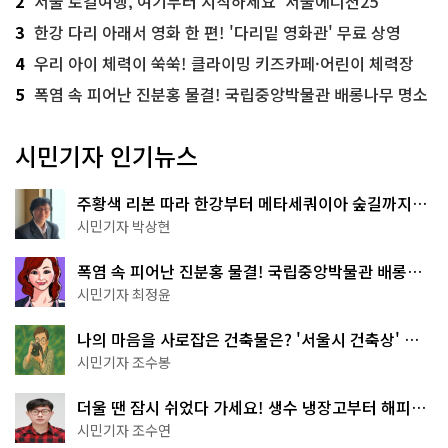
2
서울 로컬여행, 여기부터 시작하세요 '서울에디션25'
3
한강 다리 아래서 영화 한 편! '다리밑 영화관' 무료 상영
4
우리 아이 체력이 쑥쑥! 클라이밍 키즈카페·어린이 체력장
5
폭염 속 피어난 진분홍 물결! 국립중앙박물관 배롱나무 명소
시민기자 인기뉴스
주황색 리본 따라 한강부터 메타세쿼이아 숲길까지…
서울둘레길 15코스
시민기자 박상현
폭염 속 피어난 진분홍 물결! 국립중앙박물관 배롱나
무 명소
시민기자 최정윤
나의 마음을 사로잡은 건축물은? '서울시 건축상' 수
상작 공개!
시민기자 조수봉
더울 땐 잠시 쉬었다 가세요! 생수 냉장고부터 해피소
·무더위쉼터까지
시민기자 조수연