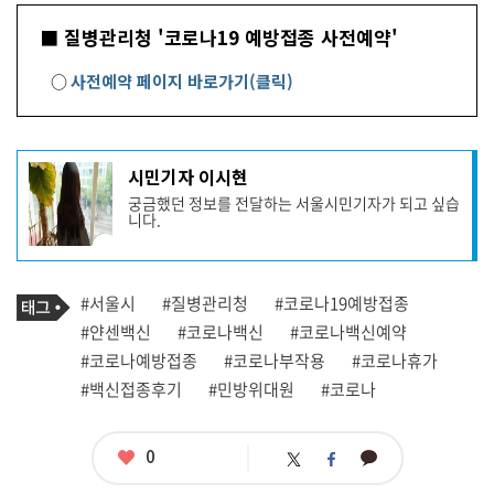
■ 질병관리청 '코로나19 예방접종 사전예약'
○
사전예약 페이지 바로가기(클릭)
기
시민기자 이시현
사
궁금했던 정보를 전달하는 서울시민기자가 되고 싶습
작
니다.
성
자
프
로
기
필
태
#서울시
#질병관리청
#코로나19예방접종
사
그
관
#얀센백신
#코로나백신
#코로나백신예약
련
#코로나예방접종
#코로나부작용
#코로나휴가
태
그
#백신접종후기
#민방위대원
#코로나
좋
0
카
트
페
아
카
위
이
요