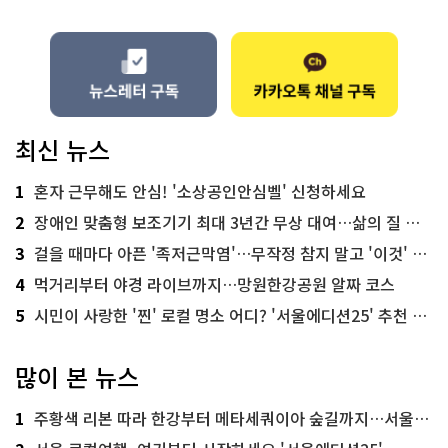
최신 뉴스
1
혼자 근무해도 안심! '소상공인안심벨' 신청하세요
2
장애인 맞춤형 보조기기 최대 3년간 무상 대여…삶의 질 높인다
3
걸을 때마다 아픈 '족저근막염'…무작정 참지 말고 '이것' 해보세요!
4
먹거리부터 야경 라이브까지…망원한강공원 알짜 코스
5
시민이 사랑한 '찐' 로컬 명소 어디? '서울에디션25' 추천 코스
많이 본 뉴스
1
주황색 리본 따라 한강부터 메타세쿼이아 숲길까지…서울둘레길 15코스