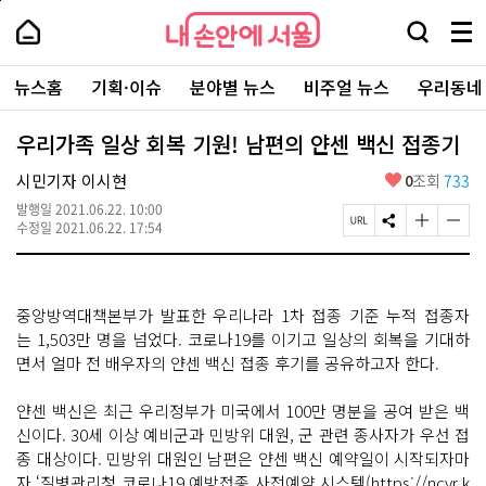
본
페
내
문
이
내
손
검
메
바
지
손
안
색
뉴
로
상
안
주
에
창
전
가
단
에
뉴스홈
기획·이슈
분야별 뉴스
비주얼 뉴스
우리동네
요
서
열
체
기
으
서
서
울
기
보
로
울
비
기
이
-
우리가족 일상 회복 기원! 남편의 얀센 백신 접종기
스
동
서
바
울
좋
시민기자 이시현
0
조회
733
로
시
아
가
대
발행일
2021.06.22. 10:00
요
기
페
S
글
글
표
수정일
2021.06.22. 17:54
이
N
자
자
소
지
S
크
크
통
U
공
기
기
포
R
유
크
작
털
중앙방역대책본부가 발표한 우리나라 1차 접종 기준 누적 접종자
L
하
게
게
복
기
변
변
는 1,503만 명을 넘었다. 코로나19를 이기고 일상의 회복을 기대하
사
경
경
면서 얼마 전 배우자의 얀센 백신 접종 후기를 공유하고자 한다.
하
하
기
기
얀센 백신은 최근 우리정부가 미국에서 100만 명분을 공여 받은 백
신이다. 30세 이상 예비군과 민방위 대원, 군 관련 종사자가 우선 접
종 대상이다. 민방위 대원인 남편은 얀센 백신 예약일이 시작되자마
자 ‘질병관리청 코로나19 예방접종 사전예약 시스템(https://ncvr.k