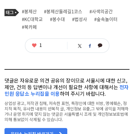
프
로
기
필
태
#봉제산
#봉제산둘레길1코스
#사색의공간
사
그
관
#KC대학교
#봉수대
#법성사
#숲속놀이터
련
#북카페
태
그
좋
1
카
트
페
아
카
위
이
요
오
터
스
톡
북
댓글은 자유로운 의견 공유의 장이므로 서울시에 대한 신고,
제안, 건의 등 답변이나 개선이 필요한 사항에 대해서는
전자
민원 응답소 누리집을 이용
하여 주시기 바랍니다.
상업성 광고, 저작권 침해, 저속한 표현, 특정인에 대한 비방, 명예훼손, 정
치적 목적, 유사한 내용의 반복적 글, 개인정보 유출,그 밖에 공익을 저해하
거나 운영 취지에 맞지 않는 댓글은 서울특별시 조례 및 개인정보보호법에
의해 통보없이 삭제될 수 있습니다.
응답소 누리집 바로가기