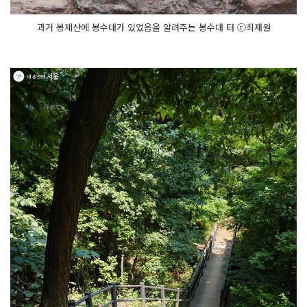
과거 봉제산에 봉수대가 있었음을 알려주는 봉수대 터 ⓒ최재원