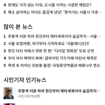
4
밤에도 식지 않는 더위, 도시를 식히는 시원한 해법은?
5
채소 싫어하는 아이도 즐겁게 냠냠! '찾아가는 서울시 식생활 교육' 현장
많이 본 뉴스
1
주황색 리본 따라 한강부터 메타세쿼이아 숲길까지…서울둘레길 15코스
2
서울 로컬여행, 여기부터 시작하세요 '서울에디션25'
3
한강 다리 아래서 영화 한 편! '다리밑 영화관' 무료 상영
4
우리 아이 체력이 쑥쑥! 클라이밍 키즈카페·어린이 체력장
5
폭염 속 피어난 진분홍 물결! 국립중앙박물관 배롱나무 명소
시민기자 인기뉴스
주황색 리본 따라 한강부터 메타세쿼이아 숲길까지…
서울둘레길 15코스
시민기자 박상현