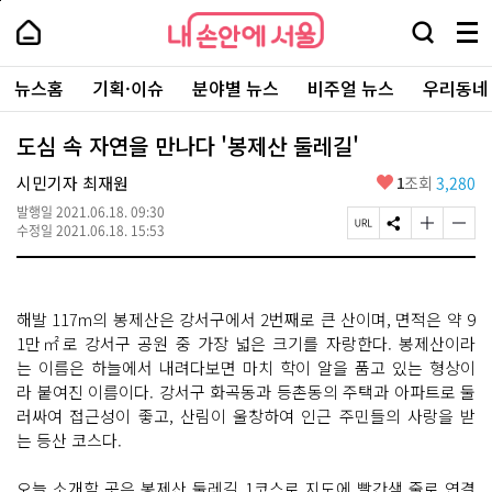
본
페
내
문
이
내
손
검
메
바
지
손
안
색
뉴
로
상
안
주
에
창
전
가
단
에
뉴스홈
기획·이슈
분야별 뉴스
비주얼 뉴스
우리동네
요
서
열
체
기
으
서
서
울
기
보
로
울
비
기
이
-
도심 속 자연을 만나다 '봉제산 둘레길'
스
동
서
바
울
좋
시민기자 최재원
1
조회
3,280
로
시
아
가
대
발행일
2021.06.18. 09:30
요
기
페
S
글
글
표
수정일
2021.06.18. 15:53
이
N
자
자
소
지
S
크
크
통
U
공
기
기
포
R
유
크
작
털
해발 117m의 봉제산은 강서구에서 2번째로 큰 산이며, 면적은 약 9
L
하
게
게
복
기
변
변
1만㎡로 강서구 공원 중 가장 넓은 크기를 자랑한다. 봉제산이라
사
경
경
는 이름은 하늘에서 내려다보면 마치 학이 알을 품고 있는 형상이
하
하
라 붙여진 이름이다. 강서구 화곡동과 등촌동의 주택과 아파트로 둘
기
기
러싸여 접근성이 좋고, 산림이 울창하여 인근 주민들의 사랑을 받
는 등산 코스다.
오늘 소개할 곳은 봉제산 둘레길 1코스로 지도에 빨간색 줄로 연결