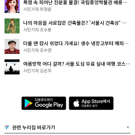
폭염 속 피어난 진분홍 물결! 국립중앙박물관 배롱나
무 명소
시민기자 최정윤
나의 마음을 사로잡은 건축물은? '서울시 건축상' 수
상작 공개!
시민기자 조수봉
더울 땐 잠시 쉬었다 가세요! 생수 냉장고부터 해피소
·무더위쉼터까지
시민기자 조수연
여름방학 어디 갈까? 서울 도심 무료 실내 여행 코스
추천
시민기자 김은주
다
A
운
p
로
p
드
S
하
t
기
o
관련 누리집 바로가기
G
r
o
e