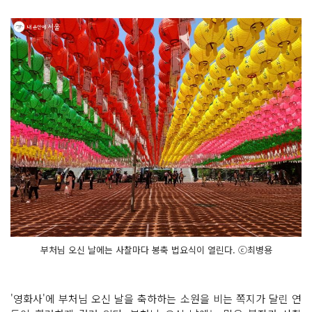
부처님 오신 날에는 사찰마다 봉축 법요식이 열린다. ⓒ최병용
'영화사'에 부처님 오신 날을 축하하는 소원을 비는 쪽지가 달린 연