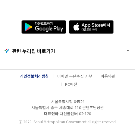
다
A
운
p
로
p
드
S
하
t
기
o
관련 누리집 바로가기
G
r
o
e
o
에
g
서
l
다
개인정보처리방침
이메일 무단수집 거부
이용약관
e
운
P
로
PC버전
l
드
a
하
y
기
서울특별시청 04524
서울특별시 중구 세종대로 110 콘텐츠담당관
대표전화
다산콜센터
02-120
ⓒ
2020. Seoul Metropolitan Government all rights reserved.