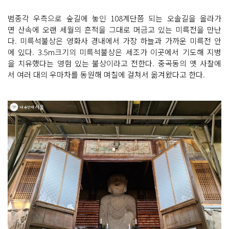
범종각 우측으로 숲길에 놓인 108계단쯤 되는 오솔길을 올라가
면 산속에 오랜 세월의 흔적을 그대로 머금고 있는 미륵전을 만난
다. 미륵석불상은 영화사 경내에서 가장 하늘과 가까운 미륵전 안
에 있다. 3.5m크기의 미륵석불상은 세조가 이곳에서 기도해 지병
을 치유했다는 영험 있는 불상이라고 전한다. 중곡동의 옛 사찰에
서 여러 대의 우마차를 동원해 며칠에 걸쳐서 옮겨왔다고 한다.