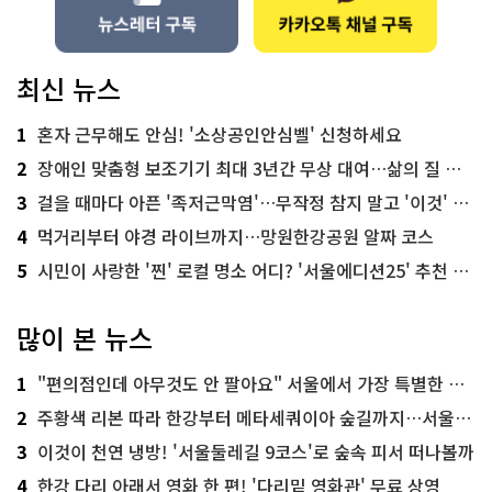
최신 뉴스
1
혼자 근무해도 안심! '소상공인안심벨' 신청하세요
2
장애인 맞춤형 보조기기 최대 3년간 무상 대여…삶의 질 높인다
3
걸을 때마다 아픈 '족저근막염'…무작정 참지 말고 '이것' 해보세요!
4
먹거리부터 야경 라이브까지…망원한강공원 알짜 코스
5
시민이 사랑한 '찐' 로컬 명소 어디? '서울에디션25' 추천 코스
많이 본 뉴스
1
"편의점인데 아무것도 안 팔아요" 서울에서 가장 특별한 편의점의 정체
2
주황색 리본 따라 한강부터 메타세쿼이아 숲길까지…서울둘레길 15코스
3
이것이 천연 냉방! '서울둘레길 9코스'로 숲속 피서 떠나볼까
4
한강 다리 아래서 영화 한 편! '다리밑 영화관' 무료 상영