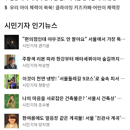
5
우리 아이 체력이 쑥쑥! 클라이밍 키즈카페·어린이 체력장
시민기자 인기뉴스
"편의점인데 아무것도 안 팔아요" 서울에서 가장 특별
한 편의점의 정체
시민기자 권기윤
주황색 리본 따라 한강부터 메타세쿼이아 숲길까지…
서울둘레길 15코스
시민기자 박상현
이것이 천연 냉방! '서울둘레길 9코스'로 숲속 피서 떠
나볼까
시민기자 정향선
나의 마음을 사로잡은 건축물은? '서울시 건축상' 수
상작 공개!
시민기자 조수봉
한여름에도 얼음장 같은 계곡물! 서울 '진관사 계곡'이
천국이네~
시민기자 양지영