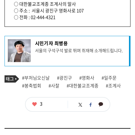
○ 대한불교조계종 조계사의 말사
○ 주소 : 서울시 광진구 영화사로 107
○ 전화 : 02-444-4321
기
시민기자 최병용
사
서울의 구석구석 발로 뛰며 취재해 소개해드립니다.
작
성
자
프
로
기
필
태
#부처님오신날
#광진구
#영화사
#일주문
사
그
관
#봉축법회
#사찰
#대한불교조계종
#조계사
련
태
그
좋
3
카
트
페
아
카
위
이
요
오
터
스
톡
북