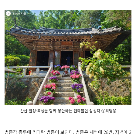
산신·칠성·독성을 함께 봉안하는 건축물인 삼성각 ⓒ최병용
범종각 종루에 커다란 범종이 보인다. 범종은 새벽에 28번, 저녁에 3