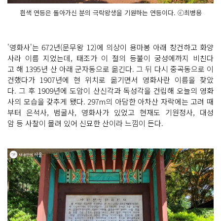
흰색 연등은 돌아가신 분의 극락왕생을 기원하는 연등이다. ⓒ최병용
'영화사'는 672년(문무왕 12)에 의상이 용마봉 아래 창건하고 화양
사라 이름 지었는데, 태조가 이 절의 등불이 궁성에까지 비친다
고 해 1395년 산 아래 군자동으로 옮긴다. 그 뒤 다시 중곡동으로 이
건했다가 1907년에 현 위치로 옮기면서 영화사란 이름을 찾았
다. 그 후 1909년에 도암이 산신각과 독성각을 건립해 오늘의 영화
사의 모습을 갖추게 됐다. 297m의 아담한 아차산 자락에는 고려 때
부터 은석사, 범굴사, 영화사가 있었고 현재도 기원정사, 대성
암 등 사찰이 몰려 있어 신묘한 산이라 느낌이 든다.