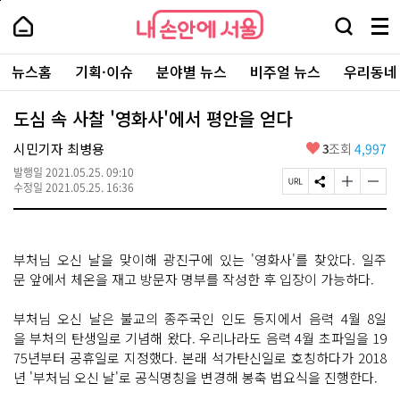
본
페
내
문
이
내
손
검
메
바
지
손
안
색
뉴
로
상
안
주
에
창
전
가
단
에
뉴스홈
기획·이슈
분야별 뉴스
비주얼 뉴스
우리동네
요
서
열
체
기
으
서
서
울
기
보
로
울
비
기
이
-
도심 속 사찰 '영화사'에서 평안을 얻다
스
동
서
바
울
좋
시민기자 최병용
3
조회
4,997
로
시
아
가
대
발행일
2021.05.25. 09:10
요
기
페
S
글
글
표
수정일
2021.05.25. 16:36
이
N
자
자
소
지
S
크
크
통
U
공
기
기
포
R
유
크
작
털
부처님 오신 날을 맞이해 광진구에 있는 '영화사'를 찾았다. 일주
L
하
게
게
복
기
변
변
문 앞에서 체온을 재고 방문자 명부를 작성한 후 입장이 가능하다.
사
경
경
하
하
부처님 오신 날은 불교의 종주국인 인도 등지에서 음력 4월 8일
기
기
을 부처의 탄생일로 기념해 왔다. 우리나라도 음력 4월 초파일을 19
75년부터 공휴일로 지정했다. 본래 석가탄신일로 호칭하다가 2018
년 '부처님 오신 날'로 공식명칭을 변경해 봉축 법요식을 진행한다.