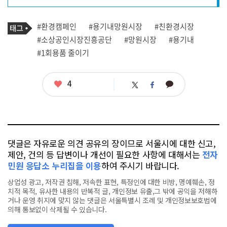
프
로
기
필
태
#환경캠페인
#용기내망원시장
#친환경시장
사
그
관
#소상공인시장진흥공단
#망원시장
#용기내
련
#1회용품 줄이기
태
그
좋
4
카
트
페
아
카
위
이
요
오
터
스
톡
북
댓글은 자유로운 의견 공유의 장이므로 서울시에 대한 신고,
제안, 건의 등 답변이나 개선이 필요한 사항에 대해서는
전자
민원 응답소 누리집을 이용
하여 주시기 바랍니다.
상업성 광고, 저작권 침해, 저속한 표현, 특정인에 대한 비방, 명예훼손, 정
치적 목적, 유사한 내용의 반복적 글, 개인정보 유출,그 밖에 공익을 저해하
거나 운영 취지에 맞지 않는 댓글은 서울특별시 조례 및 개인정보보호법에
의해 통보없이 삭제될 수 있습니다.