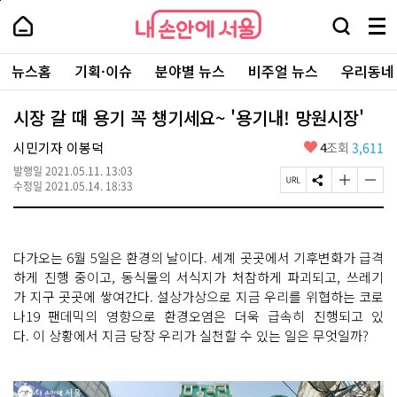
본
페
내
문
이
내
손
검
메
바
지
손
안
색
뉴
로
상
안
주
에
창
전
가
단
에
뉴스홈
기획·이슈
분야별 뉴스
비주얼 뉴스
우리동네
요
서
열
체
기
으
서
서
울
기
보
로
울
비
기
이
-
시장 갈 때 용기 꼭 챙기세요~ '용기내! 망원시장'
스
동
서
바
울
좋
시민기자 이봉덕
4
조회
3,611
로
시
아
가
대
발행일
2021.05.11. 13:03
요
기
페
S
글
글
표
수정일
2021.05.14. 18:33
이
N
자
자
소
지
S
크
크
통
U
공
기
기
포
R
유
크
작
털
다가오는 6월 5일은 환경의 날이다. 세계 곳곳에서 기후변화가 급격
L
하
게
게
복
기
변
변
하게 진행 중이고, 동식물의 서식지가 처참하게 파괴되고, 쓰레기
사
경
경
가 지구 곳곳에 쌓여간다. 설상가상으로 지금 우리를 위협하는 코로
하
하
나19 팬데믹의 영향으로 환경오염은 더욱 급속히 진행되고 있
기
기
다. 이 상황에서 지금 당장 우리가 실천할 수 있는 일은 무엇일까?