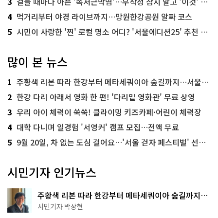
3
걸을 때마다 아픈 '족저근막염'…무작정 참지 말고 '이것' 해보세요!
4
먹거리부터 야경 라이브까지…망원한강공원 알짜 코스
5
시민이 사랑한 '찐' 로컬 명소 어디? '서울에디션25' 추천 코스
많이 본 뉴스
1
주황색 리본 따라 한강부터 메타세쿼이아 숲길까지…서울둘레길 15코스
2
한강 다리 아래서 영화 한 편! '다리밑 영화관' 무료 상영
3
우리 아이 체력이 쑥쑥! 클라이밍 키즈카페·어린이 체력장
4
대학 다니며 일경험 '서영커' 캠프 모집…전액 무료
5
9월 20일, 차 없는 도심 걸어요…'서울 걷자 페스티벌' 선착순 5천명
시민기자 인기뉴스
주황색 리본 따라 한강부터 메타세쿼이아 숲길까지…
서울둘레길 15코스
시민기자 박상현