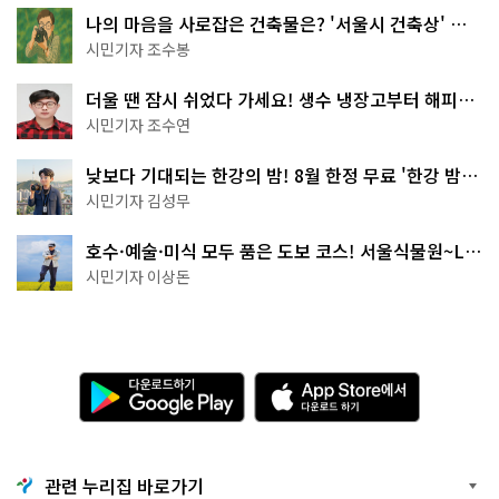
나의 마음을 사로잡은 건축물은? '서울시 건축상' 수
상작 공개!
시민기자 조수봉
더울 땐 잠시 쉬었다 가세요! 생수 냉장고부터 해피소
·무더위쉼터까지
시민기자 조수연
낮보다 기대되는 한강의 밤! 8월 한정 무료 '한강 밤
핑' 예약은?
시민기자 김성무
호수·예술·미식 모두 품은 도보 코스! 서울식물원~LG
아트센터~마곡테라스거리
시민기자 이상돈
다
A
운
p
로
p
드
S
하
t
기
o
관련 누리집 바로가기
G
r