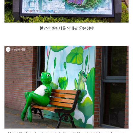
불암산 힐링타운 안내판 ⓒ문청야