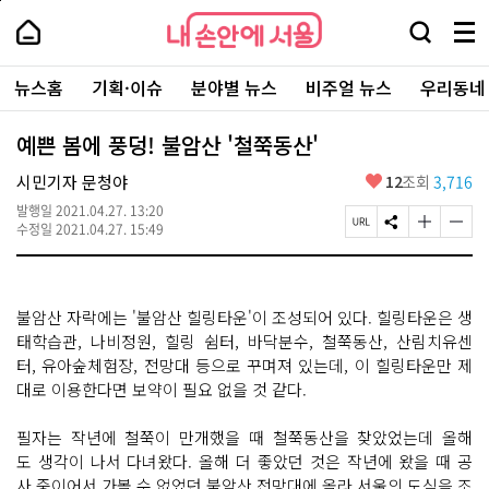
본
페
내
문
이
내
손
검
메
바
지
손
안
색
뉴
로
상
안
주
에
창
전
가
단
에
뉴스홈
기획·이슈
분야별 뉴스
비주얼 뉴스
우리동네
요
서
열
체
기
으
서
서
울
기
보
로
울
비
기
이
-
예쁜 봄에 풍덩! 불암산 '철쭉동산'
스
동
서
바
울
좋
시민기자 문청야
12
조회
3,716
로
시
아
가
대
발행일
2021.04.27. 13:20
요
기
페
S
글
글
표
수정일
2021.04.27. 15:49
이
N
자
자
소
지
S
크
크
통
U
공
기
기
포
R
유
크
작
털
불암산 자락에는 '불암산 힐링타운'이 조성되어 있다. 힐링타운은 생
L
하
게
게
복
기
변
변
태학습관, 나비정원, 힐링 쉼터, 바닥분수, 철쭉동산, 산림치유센
사
경
경
터, 유아숲체험장, 전망대 등으로 꾸며져 있는데, 이 힐링타운만 제
하
하
대로 이용한다면 보약이 필요 없을 것 같다.
기
기
필자는 작년에 철쭉이 만개했을 때 철쭉동산을 찾았었는데 올해
도 생각이 나서 다녀왔다. 올해 더 좋았던 것은 작년에 왔을 때 공
사 중이어서 가볼 수 없었던 불암산 전망대에 올라 서울의 도심을 조