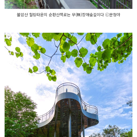
불암산 힐링타운의 순환산책로는 무(無)장애숲길이다 ⓒ문청야