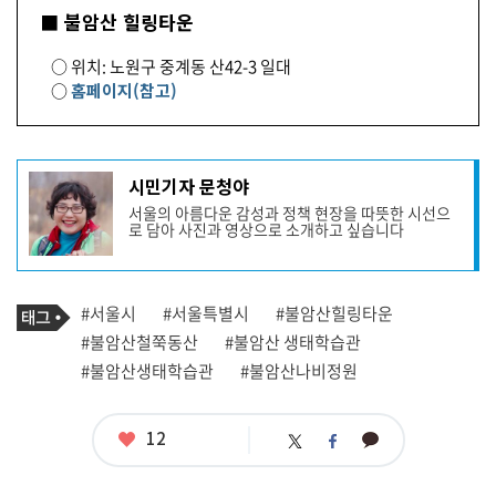
■ 불암산 힐링타운
○ 위치: 노원구 중계동 산42-3 일대
○
홈페이지(참고)
기
시민기자 문청야
사
서울의 아름다운 감성과 정책 현장을 따뜻한 시선으
작
로 담아 사진과 영상으로 소개하고 싶습니다
성
자
프
로
기
필
태
#서울시
#서울특별시
#불암산힐링타운
사
그
관
#불암산철쭉동산
#불암산 생태학습관
련
#불암산생태학습관
#불암산나비정원
태
그
좋
12
카
트
페
아
카
위
이
요
오
터
스
톡