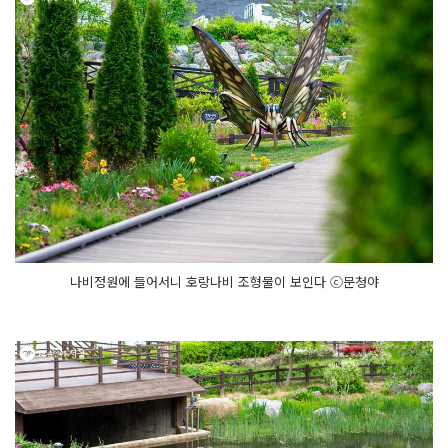
나비정원에 들어서니 호랑나비 조형물이 보인다 ⓒ문청야