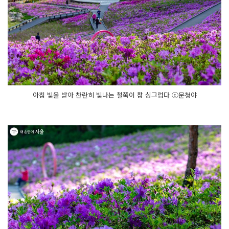
아침 빛을 받아 찬란히 빛나는 철쭉이 참 싱그럽다 ⓒ문청야