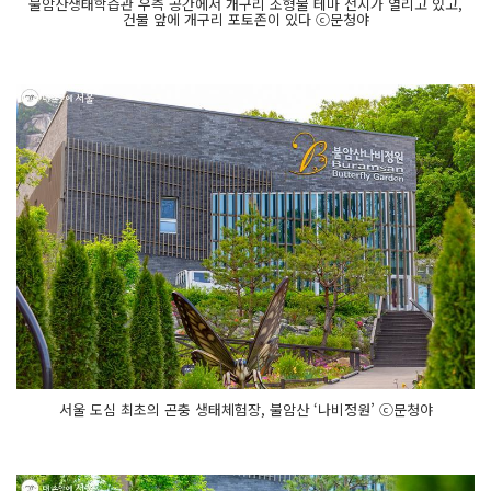
불암산생태학습관 우측 공간에서 개구리 조형물 테마 전시가 열리고 있고,
건물 앞에 개구리 포토존이 있다 ⓒ문청야
서울 도심 최초의 곤충 생태체험장, 불암산 ‘나비정원’ ⓒ문청야