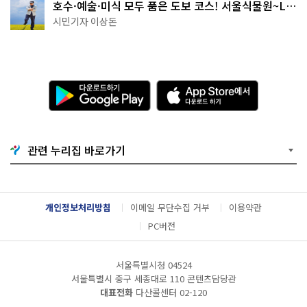
호수·예술·미식 모두 품은 도보 코스! 서울식물원~LG
아트센터~마곡테라스거리
시민기자 이상돈
다
A
운
p
로
p
드
S
하
t
기
o
관련 누리집 바로가기
G
r
o
e
o
에
g
서
l
다
개인정보처리방침
이메일 무단수집 거부
이용약관
e
운
P
로
PC버전
l
드
a
하
y
기
서울특별시청 04524
서울특별시 중구 세종대로 110 콘텐츠담당관
대표전화
다산콜센터
02-120