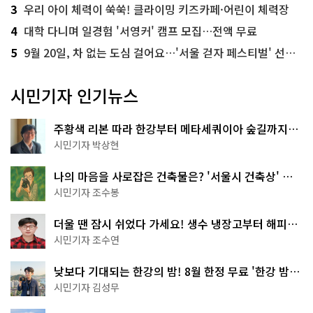
3
우리 아이 체력이 쑥쑥! 클라이밍 키즈카페·어린이 체력장
4
대학 다니며 일경험 '서영커' 캠프 모집…전액 무료
5
9월 20일, 차 없는 도심 걸어요…'서울 걷자 페스티벌' 선착순 5천명
시민기자 인기뉴스
주황색 리본 따라 한강부터 메타세쿼이아 숲길까지…
서울둘레길 15코스
시민기자 박상현
나의 마음을 사로잡은 건축물은? '서울시 건축상' 수
상작 공개!
시민기자 조수봉
더울 땐 잠시 쉬었다 가세요! 생수 냉장고부터 해피소
·무더위쉼터까지
시민기자 조수연
낮보다 기대되는 한강의 밤! 8월 한정 무료 '한강 밤
핑' 예약은?
시민기자 김성무