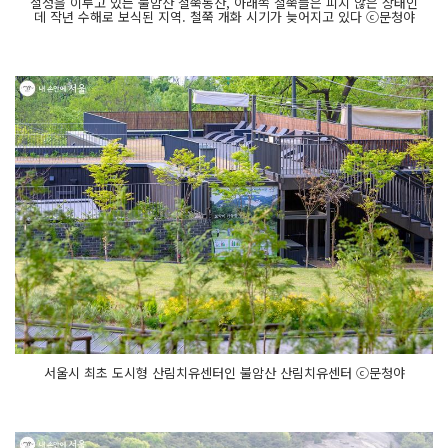
절정을 이루고 있는 불암산 철쭉동산, 아래쪽 철쭉들은 피지 않은 상태인
데 작년 수해로 보식된 지역. 철쭉 개화 시기가 늦어지고 있다 ⓒ문청야
서울시 최초 도시형 산림치유센터인 불암산 산림치유센터 ⓒ문청야