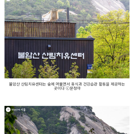
불암산 산림치유센터는 숲에 머물면서 휴식과 건강습관 활동을 제공하는
곳이다 ⓒ문청야