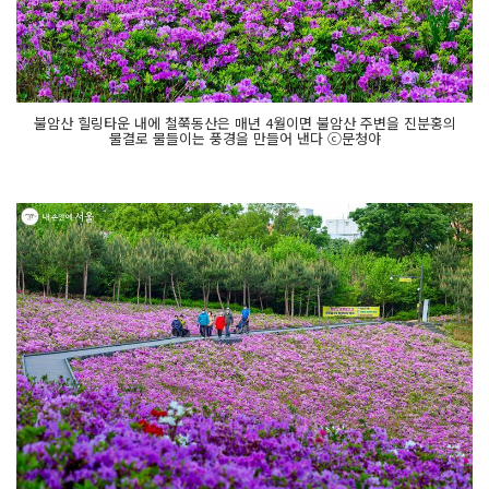
불암산 힐링타운 내에 철쭉동산은 매년 4월이면 불암산 주변을 진분홍의
물결로 물들이는 풍경을 만들어 낸다 ⓒ문청야