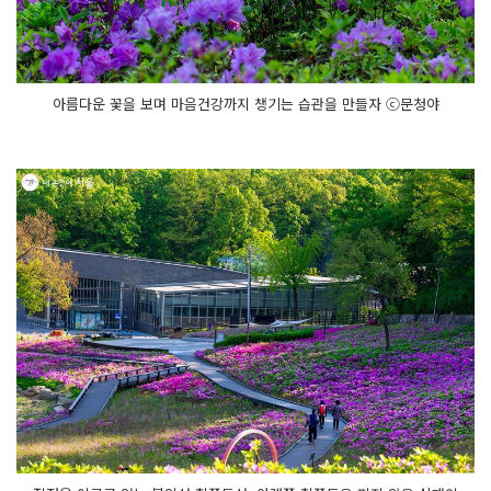
아름다운 꽃을 보며 마음건강까지 챙기는 습관을 만들자 ⓒ문청야