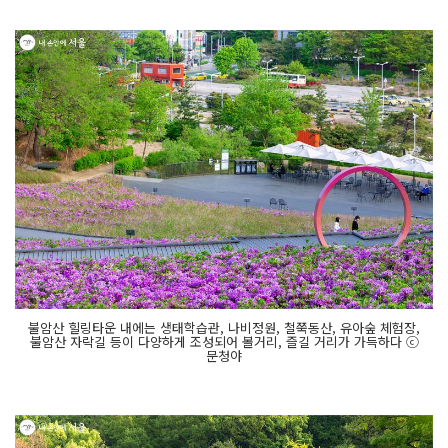
불암산 힐링타운 내에는 생태학습관, 나비정원, 철쭉동산, 유아숲 체험장,
불암산 자락길 등이 다양하게 조성되어 볼거리, 즐길 거리가 가득하다 ⓒ
문청야