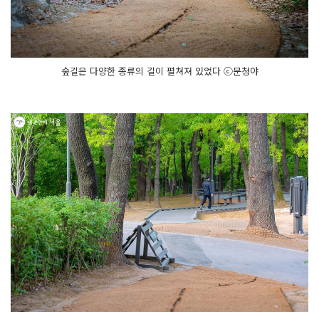
숲길은 다양한 종류의 길이 펼쳐져 있었다 ⓒ문청야