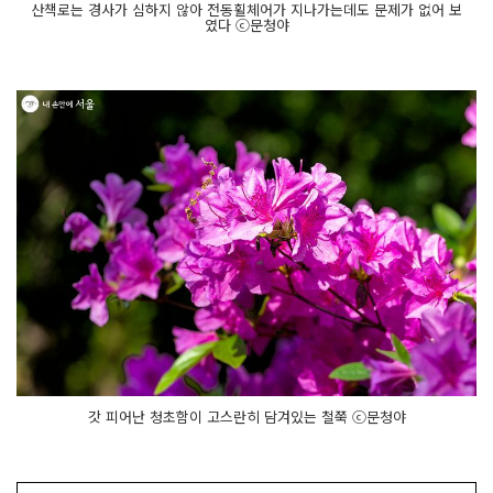
산책로는 경사가 심하지 않아 전동휠체어가 지나가는데도 문제가 없어 보
였다 ⓒ문청야
갓 피어난 청초함이 고스란히 담겨있는 철쭉 ⓒ문청야