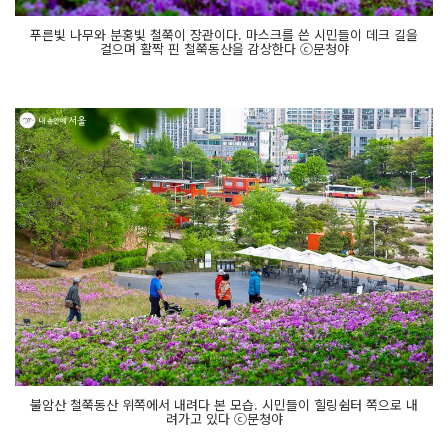
푸른빛 나무와 분홍빛 철쭉이 장관이다. 마스크를 쓴 시민들이 데크 길을
걸으며 활짝 핀 철쭉동산을 감상한다 ⓒ문청야
불암산 철쭉동산 위쪽에서 내려다 본 모습. 시민들이 힐링쉼터 쪽으로 내
려가고 있다 ⓒ문청야