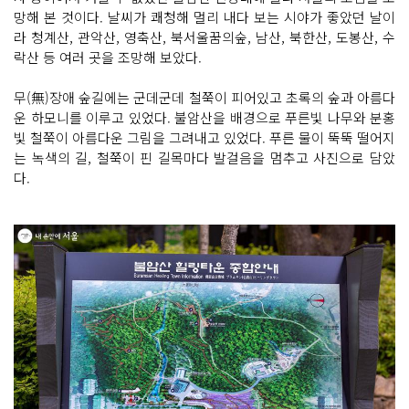
망해 본 것이다. 날씨가 쾌청해 멀리 내다 보는 시야가 좋았던 날이
라 청계산, 관악산, 영축산, 북서울꿈의숲, 남산, 북한산, 도봉산, 수
락산 등 여러 곳을 조망해 보았다.
무(無)장애 숲길에는 군데군데 철쭉이 피어있고 초록의 숲과 아름다
운 하모니를 이루고 있었다. 불암산을 배경으로 푸른빛 나무와 분홍
빛 철쭉이 아름다운 그림을 그려내고 있었다. 푸른 물이 뚝뚝 떨어지
는 녹색의 길, 철쭉이 핀 길목마다 발걸음을 멈추고 사진으로 담았
다.