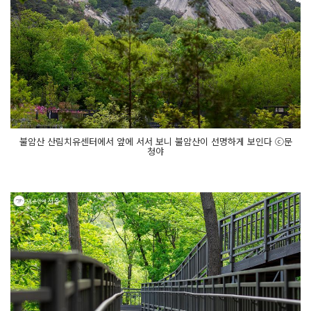
불암산 산림치유센터에서 앞에 서서 보니 불암산이 선명하게 보인다 ⓒ문
청야