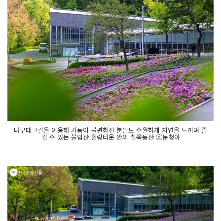
나무데크길을 이용해 거동이 불편하신 분들도 수월하게 자연을 느끼며 즐
길 수 있는 불암산 힐링타운 안의 철쭉동산 ⓒ문청야