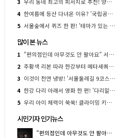
3
우리 동네 최고의 피서지로 추천! 양천구의 3色 무더위 탈출 명소
4
한여름에 등산 다녀온 이유? '국립공원 산악박물관' 때문이죠!
5
서울숲에서 퀴즈 한 판! '테마가 있는 정원여행' 떠나요
많이 본 뉴스
1
"편의점인데 아무것도 안 팔아요" 서울에서 가장 특별한 편의점의 정체
2
주황색 리본 따라 한강부터 메타세쿼이아 숲길까지…서울둘레길 15코스
3
이것이 천연 냉방! '서울둘레길 9코스'로 숲속 피서 떠나볼까
4
한강 다리 아래서 영화 한 편! '다리밑 영화관' 무료 상영
5
우리 아이 체력이 쑥쑥! 클라이밍 키즈카페·어린이 체력장
시민기자 인기뉴스
"편의점인데 아무것도 안 팔아요" 서울에서 가장 특별한 편의점의 정체