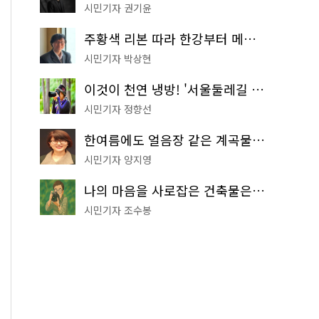
시민기자 권기윤
주황색 리본 따라 한강부터 메타세쿼이아 숲길까지…서울둘레길 15코스
시민기자 박상현
이것이 천연 냉방! '서울둘레길 9코스'로 숲속 피서 떠나볼까
시민기자 정향선
한여름에도 얼음장 같은 계곡물! 서울 '진관사 계곡'이 천국이네~
시민기자 양지영
나의 마음을 사로잡은 건축물은? '서울시 건축상' 수상작 공개!
시민기자 조수봉