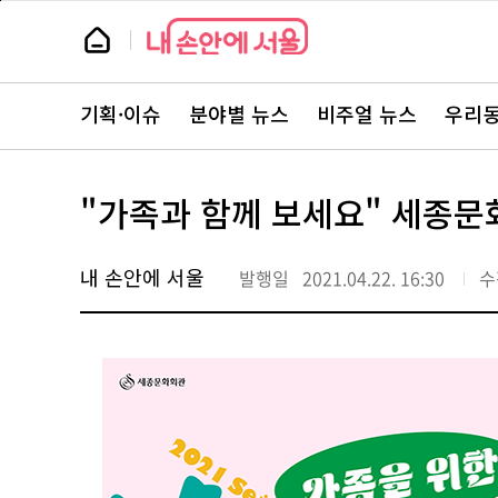
본
페
문
이
뉴
바
지
스
로
상
룸
가
단
뉴
기
으
스
로
기획·이슈
분야별 뉴스
비주얼 뉴스
우리동
주
이
요
동
서
비
스
"가족과 함께 보세요" 세종문화
바
로
가
기
내 손안에 서울
발행일
2021.04.22. 16:30
수