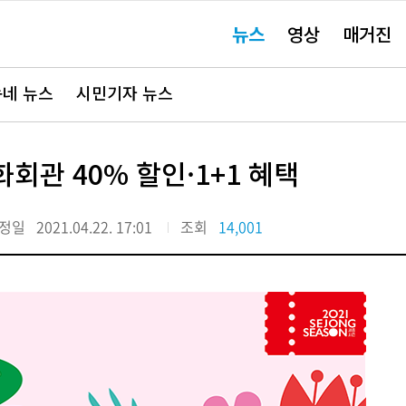
주
뉴스
영상
매거진
요
서
비
스
바
네 뉴스
시민기자 뉴스
로
가
기"
회관 40% 할인·1+1 혜택
정일
2021.04.22. 17:01
조회
14,001