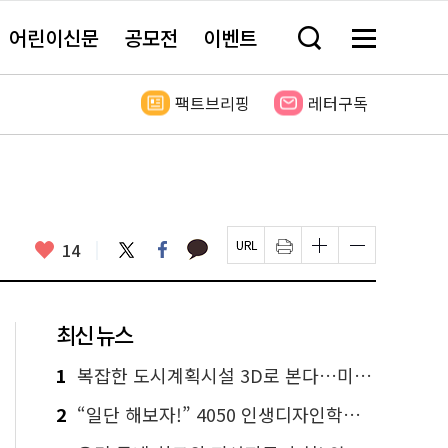
어린이신문
공모전
이벤트
검
메
색
뉴
창
전
열
체
팩트브리핑
레터구독
기
보
기
카
좋
트
페
14
페
인
글
글
카
위
이
아
이
쇄
자
자
오
터
스
요
지
하
크
크
톡
북
U
기
기
기
R
새
크
작
L
창
게
게
최신 뉴스
복
열
변
변
사
림
경
경
하
하
1
복잡한 도시계획시설 3D로 본다…미아 '층층공원' 첫 적용
기
기
2
“일단 해보자!” 4050 인생디자인학교에서 찾은 인생 2막