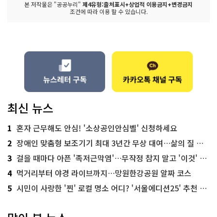
본 저작물은 "공공누리"
제4유형:출처표시+상업적 이용금지+변경금지
조건에 따라 이용 할 수 있습니다.
최신 뉴스
1
혼자 근무해도 안심! '소상공인안심벨' 신청하세요
2
장애인 맞춤형 보조기기 최대 3년간 무상 대여…삶의 질 높인다
3
걸을 때마다 아픈 '족저근막염'…무작정 참지 말고 '이것' 해보세요!
4
먹거리부터 야경 라이브까지…망원한강공원 알짜 코스
5
시민이 사랑한 '찐' 로컬 명소 어디? '서울에디션25' 추천 코스