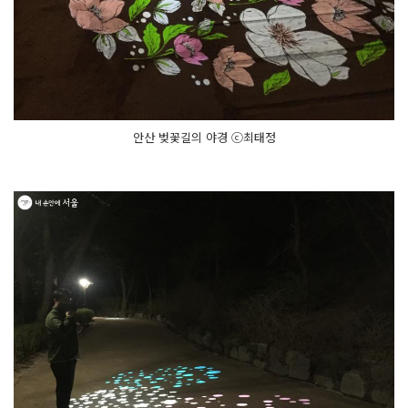
안산 벚꽃길의 야경 ⓒ최태정