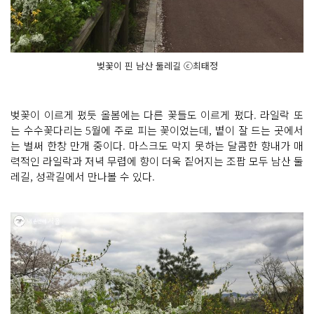
벚꽃이 핀 남산 둘레길 ⓒ최태정
벚꽃이 이르게 폈듯 올봄에는 다른 꽃들도 이르게 폈다. 라일락 또
는 수수꽃다리는 5월에 주로 피는 꽃이었는데, 볕이 잘 드는 곳에서
는 벌써 한창 만개 중이다. 마스크도 막지 못하는 달콤한 향내가 매
력적인 라일락과 저녁 무렵에 향이 더욱 짙어지는 조팝 모두 남산 둘
레길, 성곽길에서 만나볼 수 있다.