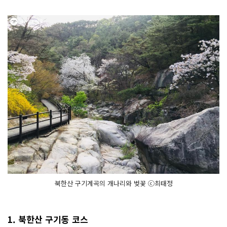
북한산 구기계곡의 개나리와 벚꽃 ⓒ최태정
1. 북한산 구기동 코스