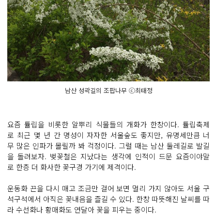
남산 성곽길의 조팝나무 ⓒ최태정
요즘 튤립을 비롯한 알뿌리 식물들의 개화가 한창이다. 튤립축제
로 최근 몇 년 간 명성이 자자한 서울숲도 좋지만, 유명세만큼 너
무 많은 인파가 몰릴까 봐 걱정이다. 그럴 때는 남산 둘레길로 발길
을 돌려보자. 벚꽃철은 지났다는 생각에 인적이 드문 요즘이야말
로 한층 더 화사한 꽃구경 가기에 제격이다.
운동화 끈을 다시 매고 조금만 걸어 보면 멀리 가지 않아도 서울 구
석구석에서 아직은 꽃내음을 즐길 수 있다. 한창 따뜻해진 날씨를 따
라 수선화나 황매화도 연달아 꽃을 피우는 중이다.