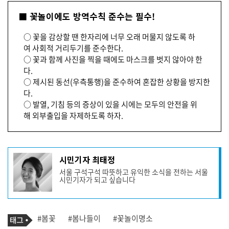
■ 꽃놀이에도 방역수칙 준수는 필수!
○ 꽃을 감상할 땐 한자리에 너무 오래 머물지 않도록 하
여 사회적 거리두기를 준수한다.
○ 꽃과 함께 사진을 찍을 때에도 마스크를 벗지 않아야 한
다.
○ 제시된 동선(우측통행)을 준수하여 혼잡한 상황을 방지한
다.
○ 발열, 기침 등의 증상이 있을 시에는 모두의 안전을 위
해 외부출입을 자제하도록 하자.
기
시민기자 최태정
사
서울 구석구석 따뜻하고 유익한 소식을 전하는 서울
작
시민기자가 되고 싶습니다
성
자
프
로
기
필
태
#봄꽃
#봄나들이
#꽃놀이명소
사
그