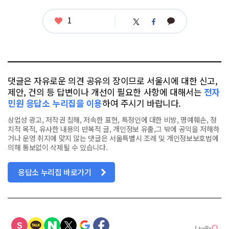
관
련
태
좋
1
카
트
페
그
아
카
위
이
요
오
터
스
톡
북
댓글은 자유로운 의견 공유의 장이므로 서울시에 대한 신고,
제안, 건의 등 답변이나 개선이 필요한 사항에 대해서는
전자
민원 응답소 누리집을 이용
하여 주시기 바랍니다.
상업성 광고, 저작권 침해, 저속한 표현, 특정인에 대한 비방, 명예훼손, 정
치적 목적, 유사한 내용의 반복적 글, 개인정보 유출,그 밖에 공익을 저해하
거나 운영 취지에 맞지 않는 댓글은 서울특별시 조례 및 개인정보보호법에
의해 통보없이 삭제될 수 있습니다.
응답소 누리집 바로가기