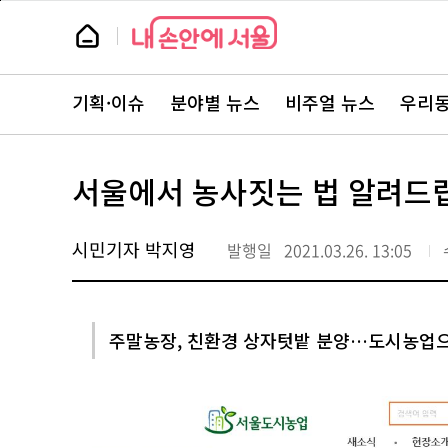
본
페
문
이
뉴
바
지
스
로
상
룸
가
단
뉴
기
으
스
로
기획·이슈
분야별 뉴스
비주얼 뉴스
우리동
주
이
요
동
서
비
스
서울에서 농사짓는 법 알려드
바
로
가
기
시민기자 박지영
발행일
2021.03.26. 13:05
주말농장, 친환경 상자텃밭 분양…도시농업으