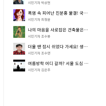
시민기자 박상현
폭염 속 피어난 진분홍 물결! 국립중앙박물관 배롱나무 명소
시민기자 최정윤
나의 마음을 사로잡은 건축물은? '서울시 건축상' 수상작 공개!
시민기자 조수봉
더울 땐 잠시 쉬었다 가세요! 생수 냉장고부터 해피소·무더위쉼터까지
시민기자 조수연
여름방학 어디 갈까? 서울 도심 무료 실내 여행 코스 추천
시민기자 김은주