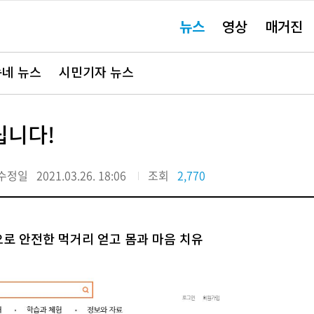
주
뉴스
영상
매거진
요
서
비
스
바
네 뉴스
시민기자 뉴스
로
가
기"
립니다!
수정일
2021.03.26. 18:06
조회
2,770
로 안전한 먹거리 얻고 몸과 마음 치유