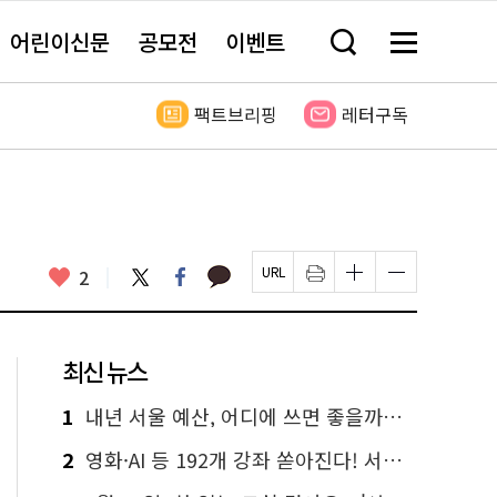
어린이신문
공모전
이벤트
검
메
색
뉴
창
전
열
체
팩트브리핑
레터구독
기
보
기
카
좋
트
페
2
페
인
글
글
카
위
이
아
이
쇄
자
자
오
터
스
요
지
하
크
크
톡
북
U
기
기
기
R
새
크
작
L
창
게
게
최신 뉴스
복
열
변
변
사
림
경
경
하
하
1
내년 서울 예산, 어디에 쓰면 좋을까요? 온라인 투표
기
기
2
영화·AI 등 192개 강좌 쏟아진다! 서울시민대학 선착순 신청