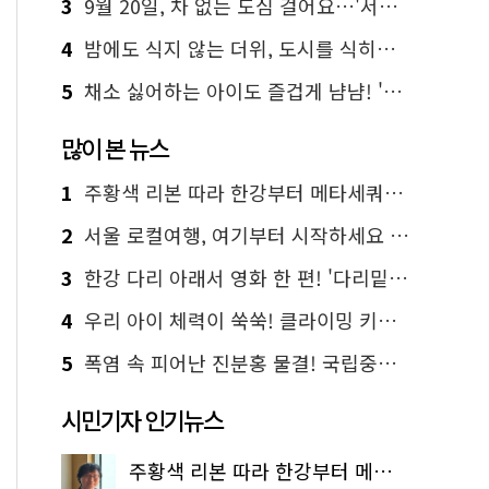
3
9월 20일, 차 없는 도심 걸어요…'서울 걷자 페스티벌' 선착순 5천명
4
밤에도 식지 않는 더위, 도시를 식히는 시원한 해법은?
5
채소 싫어하는 아이도 즐겁게 냠냠! '찾아가는 서울시 식생활 교육' 현장
많이 본 뉴스
1
주황색 리본 따라 한강부터 메타세쿼이아 숲길까지…서울둘레길 15코스
2
서울 로컬여행, 여기부터 시작하세요 '서울에디션25'
3
한강 다리 아래서 영화 한 편! '다리밑 영화관' 무료 상영
4
우리 아이 체력이 쑥쑥! 클라이밍 키즈카페·어린이 체력장
5
폭염 속 피어난 진분홍 물결! 국립중앙박물관 배롱나무 명소
시민기자 인기뉴스
주황색 리본 따라 한강부터 메타세쿼이아 숲길까지…서울둘레길 15코스