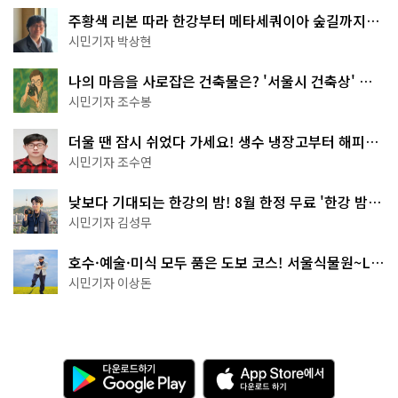
주황색 리본 따라 한강부터 메타세쿼이아 숲길까지…
서울둘레길 15코스
시민기자 박상현
나의 마음을 사로잡은 건축물은? '서울시 건축상' 수
상작 공개!
시민기자 조수봉
더울 땐 잠시 쉬었다 가세요! 생수 냉장고부터 해피소
·무더위쉼터까지
시민기자 조수연
낮보다 기대되는 한강의 밤! 8월 한정 무료 '한강 밤
핑' 예약은?
시민기자 김성무
호수·예술·미식 모두 품은 도보 코스! 서울식물원~LG
아트센터~마곡테라스거리
시민기자 이상돈
다
A
운
p
로
p