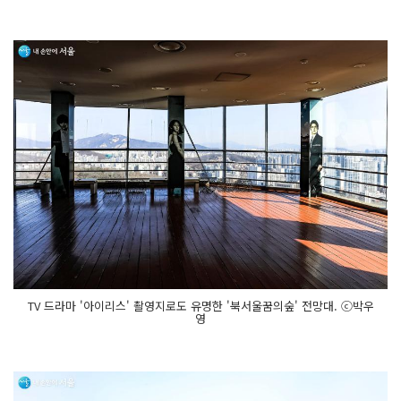
TV 드라마 '아이리스' 촬영지로도 유명한 '북서울꿈의숲' 전망대. ⓒ박우
영