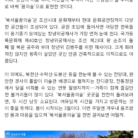
로 바꿔 '꿈의숲'으로 표현한 것이다.
'북서울꿈의숲'은 조선시대 문화재부터 현대 문화공연장까지 다양
한 공간들이 조성되어 있다. 공원 초입에 들어서면 아담한 한옥들
이 옹기종기 모여있는 창녕위궁재사가 가장 먼저 눈에 띈다. 국가등
록문화재 제40호인 창녕위궁재사는 조선 제23대 왕 순조의 둘
째 딸 복온 공주와 부마 창년위 김병주를 위한 재사이다. 크게 화려
하진 않지만 왕족이 살았던 곳인 만큼 건축적으로도 미적으로도 아
름답다.
이 외에도, 북한산·수락산·도봉산 등을 한눈에 볼 수 있는 전망대, 완
만한 경사의 풀밭이 미술관 배경으로 펼쳐지는 잔디광장, 전통정원
에서 달을 비춰볼 수 있는 연못 월영지까지…가족이 함께 즐길만
한 볼거리들이 많이 있다. '북서울꿈의숲' 곳곳을 찬찬히 둘러보려
면, 두 시간 남짓 소요된다. 여유있게 시간을 가지고 방문하는 것
이 좋을 듯하다. 봄이 시작되는 3월이다. 이번 주말엔 겨우내 움츠렸
던 몸과 마음을 일으켜 '북서울꿈의숲'을 한번 걸어보면 어떨까.