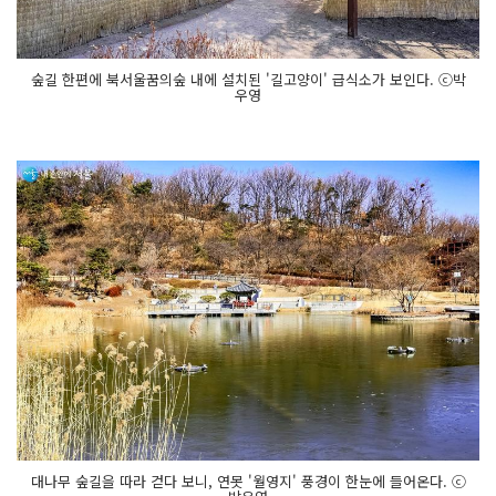
숲길 한편에 북서울꿈의숲 내에 설치된 '길고양이' 급식소가 보인다. ⓒ박
우영
대나무 숲길을 따라 걷다 보니, 연못 '월영지' 풍경이 한눈에 들어온다. ⓒ