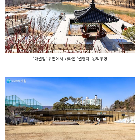
'애월정' 뒤편에서 바라본 '월영지' ⓒ박우영