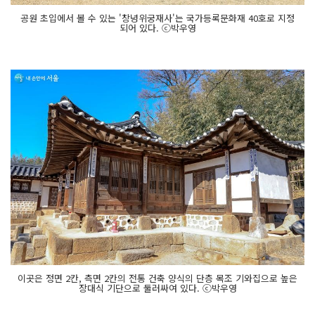
공원 초입에서 볼 수 있는 '창녕위궁재사'는 국가등록문화재 40호로 지정
되어 있다. ⓒ박우영
이곳은 정면 2칸, 측면 2칸의 전통 건축 양식의 단층 목조 기와집으로 높은
장대식 기단으로 둘러싸여 있다. ⓒ박우영