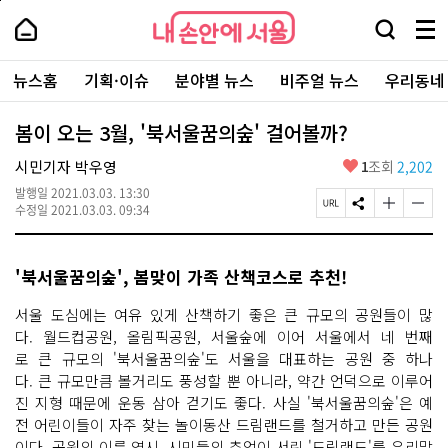
본
페
내
문
이
내
손
검
메
바
지
손
안
색
뉴
로
상
안
주
에
창
전
가
단
에
뉴스홈
기획·이슈
분야별 뉴스
비주얼 뉴스
우리동네
요
서
열
체
기
으
서
서
울
기
보
로
울
비
기
이
-
봄이 오는 3월, '북서울꿈의숲' 걸어볼까?
스
동
서
바
울
좋
시민기자 박우영
1
조회
2,202
로
시
아
가
대
발행일
2021.03.03. 13:30
요
기
페
S
글
글
표
수정일
2021.03.03. 09:34
이
N
자
자
소
지
S
크
크
통
U
공
기
기
포
'북서울꿈의숲', 봄맞이 가족 산책코스로 추천!
R
유
크
작
털
L
하
게
게
복
기
변
변
서울 도심에는 여유 있게 산책하기 좋은 큰 규모의 공원들이 많
사
경
경
다. 월드컵공원, 올림픽공원, 서울숲에 이어 서울에서 네 번째
하
하
로 큰 규모의 '북서울꿈의숲'도 서울을 대표하는 공원 중 하나
기
기
다. 큰 규모만큼 볼거리도 풍성할 뿐 아니라, 약간 언덕으로 이루어
진 지형 때문에 운동 삼아 걷기도 좋다. 사실 '북서울꿈의숲'은 예
전 어린이들이 자주 찾는 놀이동산 드림랜드를 철거하고 만든 공원
이다. 공원의 이름 역시, 시민들의 추억이 서린 '드림랜드'를 우리말