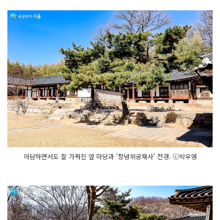
아담하면서도 잘 가꿔진 앞 마당과 '창녕위궁재사' 전경. ⓒ박우영