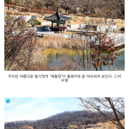
작지만 아름다운 팔각정자 '애월정'이 월영지와 잘 어우러져 보인다. ⓒ박
우영