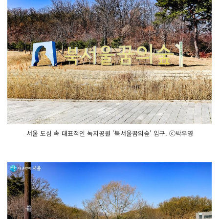
서울 도심 속 대표적인 녹지공원 '북서울꿈의숲' 입구. ⓒ박우영