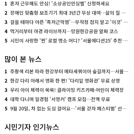
1
혼자 근무해도 안심! '소상공인안심벨' 신청하세요
2
장애인 맞춤형 보조기기 최대 3년간 무상 대여…삶의 질 높인다
3
걸을 때마다 아픈 '족저근막염'…무작정 참지 말고 '이것' 해보세요!
4
먹거리부터 야경 라이브까지…망원한강공원 알짜 코스
5
시민이 사랑한 '찐' 로컬 명소 어디? '서울에디션25' 추천 코스
많이 본 뉴스
1
주황색 리본 따라 한강부터 메타세쿼이아 숲길까지…서울둘레길 15코스
2
한강 다리 아래서 영화 한 편! '다리밑 영화관' 무료 상영
3
우리 아이 체력이 쑥쑥! 클라이밍 키즈카페·어린이 체력장
4
대학 다니며 일경험 '서영커' 캠프 모집…전액 무료
5
9월 20일, 차 없는 도심 걸어요…'서울 걷자 페스티벌' 선착순 5천명
시민기자 인기뉴스