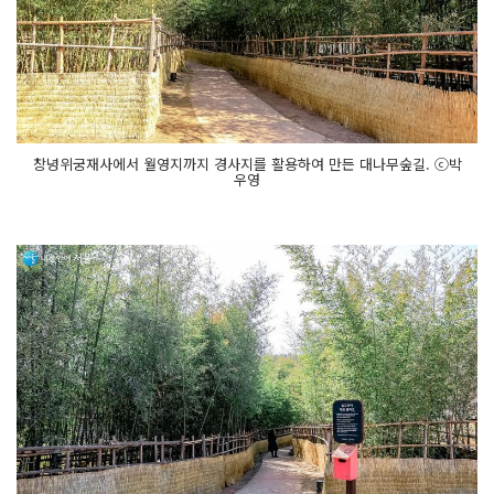
창녕위궁재사에서 월영지까지 경사지를 활용하여 만든 대나무숲길. ⓒ박
우영