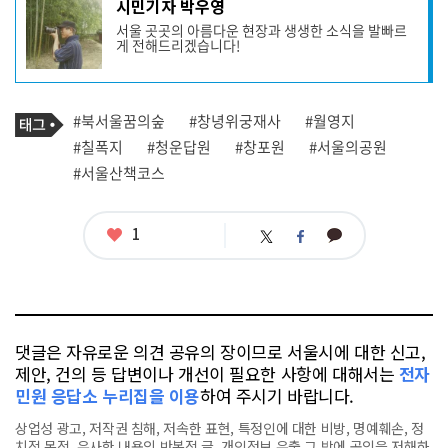
시민기자 박우영
사
서울 곳곳의 아름다운 현장과 생생한 소식을 발빠르
작
게 전해드리겠습니다!
성
자
프
로
기
필
태
#북서울꿈의숲
#창녕위궁재사
#월영지
사
그
관
#칠폭지
#청운답원
#창포원
#서울의공원
련
#서울산책코스
태
그
좋
1
카
트
페
아
카
위
이
요
오
터
스
톡
북
댓글은 자유로운 의견 공유의 장이므로 서울시에 대한 신고,
제안, 건의 등 답변이나 개선이 필요한 사항에 대해서는
전자
민원 응답소 누리집을 이용
하여 주시기 바랍니다.
상업성 광고, 저작권 침해, 저속한 표현, 특정인에 대한 비방, 명예훼손, 정
치적 목적, 유사한 내용의 반복적 글, 개인정보 유출,그 밖에 공익을 저해하