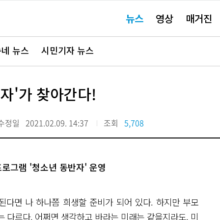
주
뉴스
영상
매거진
요
서
비
스
바
네 뉴스
시민기자 뉴스
로
가
기"
자'가 찾아간다!
수정일
2021.02.09. 14:37
조회
5,708
로그램 '청소년 동반자' 운영
된다면 나 하나쯤 희생할 준비가 되어 있다. 하지만 부모
 다르다. 어쩌면 생각하고 바라는 미래는 같을지라도, 미