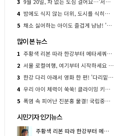
3
9월 20일, 차 없는 도심 걸어요…'서울 걷자 페스티벌' 선착순 5천명
4
밤에도 식지 않는 더위, 도시를 식히는 시원한 해법은?
5
채소 싫어하는 아이도 즐겁게 냠냠! '찾아가는 서울시 식생활 교육' 현장
많이 본 뉴스
1
주황색 리본 따라 한강부터 메타세쿼이아 숲길까지…서울둘레길 15코스
2
서울 로컬여행, 여기부터 시작하세요 '서울에디션25'
3
한강 다리 아래서 영화 한 편! '다리밑 영화관' 무료 상영
4
우리 아이 체력이 쑥쑥! 클라이밍 키즈카페·어린이 체력장
5
폭염 속 피어난 진분홍 물결! 국립중앙박물관 배롱나무 명소
시민기자 인기뉴스
주황색 리본 따라 한강부터 메타세쿼이아 숲길까지…서울둘레길 15코스