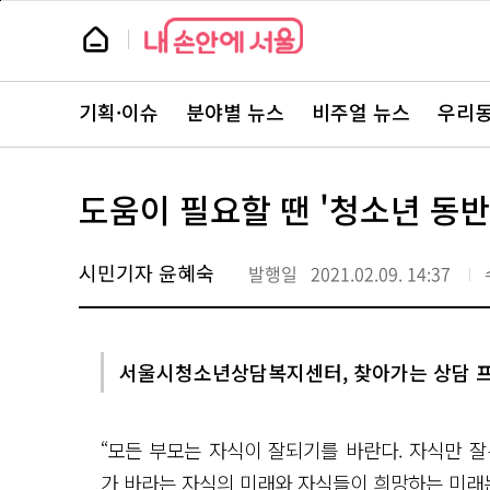
본
페
문
이
뉴
바
지
스
로
상
룸
가
단
뉴
기
으
스
로
기획·이슈
분야별 뉴스
비주얼 뉴스
우리동
주
이
요
동
서
비
스
도움이 필요할 땐 '청소년 동반
바
로
가
기
시민기자 윤혜숙
발행일
2021.02.09. 14:37
서울시청소년상담복지센터, 찾아가는 상담 프
“모든 부모는 자식이 잘되기를 바란다. 자식만 잘
가 바라는 자식의 미래와 자식들이 희망하는 미래는