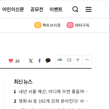
어린이신문
공모전
이벤트
검
메
색
뉴
창
전
열
체
팩트브리핑
레터구독
기
보
기
카
좋
트
페
26
페
인
글
글
카
위
이
아
이
쇄
자
자
오
터
스
요
지
하
크
크
톡
북
U
기
기
기
R
새
크
작
L
창
게
게
최신 뉴스
복
열
변
변
사
림
경
경
하
하
1
내년 서울 예산, 어디에 쓰면 좋을까요? 온라인 투표
기
기
2
영화·AI 등 192개 강좌 쏟아진다! 서울시민대학 선착순 신청