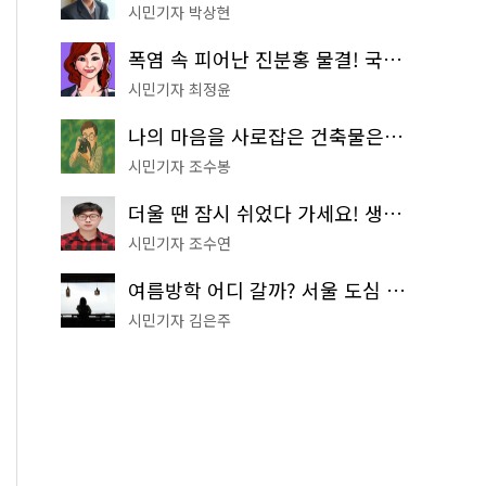
시민기자 박상현
폭염 속 피어난 진분홍 물결! 국립중앙박물관 배롱나무 명소
시민기자 최정윤
나의 마음을 사로잡은 건축물은? '서울시 건축상' 수상작 공개!
시민기자 조수봉
더울 땐 잠시 쉬었다 가세요! 생수 냉장고부터 해피소·무더위쉼터까지
시민기자 조수연
여름방학 어디 갈까? 서울 도심 무료 실내 여행 코스 추천
시민기자 김은주