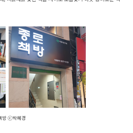
책방 ⓒ박혜경