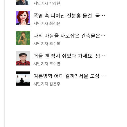
시민기자 박상현
폭염 속 피어난 진분홍 물결! 국립중앙박물관 배롱나무 명소
시민기자 최정윤
나의 마음을 사로잡은 건축물은? '서울시 건축상' 수상작 공개!
시민기자 조수봉
더울 땐 잠시 쉬었다 가세요! 생수 냉장고부터 해피소·무더위쉼터까지
시민기자 조수연
여름방학 어디 갈까? 서울 도심 무료 실내 여행 코스 추천
시민기자 김은주