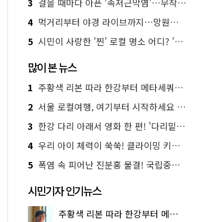
3
걸을 때마다 아픈 '족저근막염'…무작정 참지 말고 '이것' 해보세요!
4
먹거리부터 야경 라이브까지…망원한강공원 알짜 코스
5
시민이 사랑한 '찐' 로컬 명소 어디? '서울에디션25' 추천 코스
많이 본 뉴스
1
주황색 리본 따라 한강부터 메타세쿼이아 숲길까지…서울둘레길 15코스
2
서울 로컬여행, 여기부터 시작하세요 '서울에디션25'
3
한강 다리 아래서 영화 한 편! '다리밑 영화관' 무료 상영
4
우리 아이 체력이 쑥쑥! 클라이밍 키즈카페·어린이 체력장
5
폭염 속 피어난 진분홍 물결! 국립중앙박물관 배롱나무 명소
시민기자 인기뉴스
주황색 리본 따라 한강부터 메타세쿼이아 숲길까지…서울둘레길 15코스