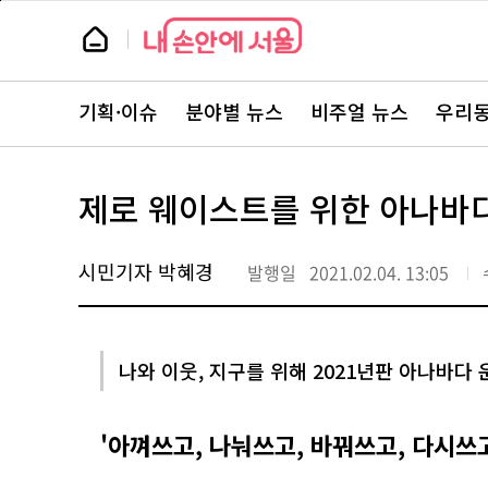
본
페
문
이
뉴
바
지
스
로
상
룸
가
단
뉴
기
으
스
로
기획·이슈
분야별 뉴스
비주얼 뉴스
우리동
주
이
요
동
서
비
스
제로 웨이스트를 위한 아나바다
바
로
가
기
시민기자 박혜경
발행일
2021.02.04. 13:05
나와 이웃, 지구를 위해 2021년판 아나바다 
'아껴쓰고, 나눠쓰고, 바꿔쓰고, 다시쓰