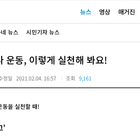
주
뉴스
영상
매거진
요
서
비
스
바
네 뉴스
시민기자 뉴스
로
가
기"
 운동, 이렇게 실천해 봐요!
수정일
2021.02.04. 16:57
조회
9,161
운동을 실천할 때!
고'