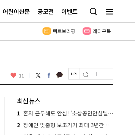
어린이신문
공모전
이벤트
검
메
색
뉴
창
전
열
체
팩트브리핑
레터구독
기
보
기
카
좋
트
페
11
페
인
글
글
카
위
이
아
이
쇄
자
자
오
터
스
요
지
하
크
크
톡
북
U
기
기
기
R
새
크
작
L
창
게
게
최신 뉴스
복
열
변
변
사
림
경
경
하
하
1
혼자 근무해도 안심! '소상공인안심벨' 신청하세요
기
기
2
장애인 맞춤형 보조기기 최대 3년간 무상 대여…삶의 질 높인다