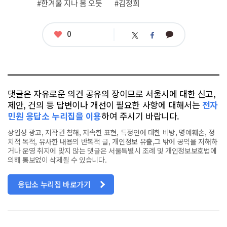
관
#한겨울 지나 봄 오듯
#김정희
련
태
그
좋
0
카
트
페
아
카
위
이
요
오
터
스
톡
북
댓글은 자유로운 의견 공유의 장이므로 서울시에 대한 신고,
제안, 건의 등 답변이나 개선이 필요한 사항에 대해서는
전자
민원 응답소 누리집을 이용
하여 주시기 바랍니다.
상업성 광고, 저작권 침해, 저속한 표현, 특정인에 대한 비방, 명예훼손, 정
치적 목적, 유사한 내용의 반복적 글, 개인정보 유출,그 밖에 공익을 저해하
거나 운영 취지에 맞지 않는 댓글은 서울특별시 조례 및 개인정보보호법에
의해 통보없이 삭제될 수 있습니다.
응답소 누리집 바로가기