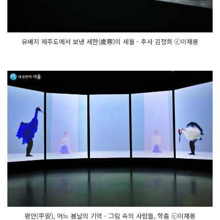
유배지 제주도에서 보낸 세한(歲寒)의 세월 - 추사 김정희 ⓒ이재몽
평안(平安), 어느 봄날의 기억 - 그림 속의 사람들, 학춤 ⓒ이재몽