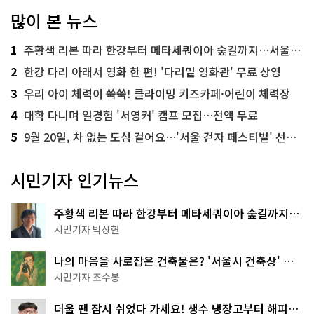
많이 본 뉴스
1
주황색 리본 따라 한강부터 메타세쿼이아 숲길까지…서울둘레길 15코스
2
한강 다리 아래서 영화 한 편! '다리밑 영화관' 무료 상영
3
우리 아이 체력이 쑥쑥! 클라이밍 키즈카페·어린이 체력장
4
대학 다니며 일경험 '서영커' 캠프 모집…전액 무료
5
9월 20일, 차 없는 도심 걸어요…'서울 걷자 페스티벌' 선착순 5천명
시민기자 인기뉴스
주황색 리본 따라 한강부터 메타세쿼이아 숲길까지…
서울둘레길 15코스
시민기자 박상현
나의 마음을 사로잡은 건축물은? '서울시 건축상' 수
상작 공개!
시민기자 조수봉
더울 땐 잠시 쉬었다 가세요! 생수 냉장고부터 해피소