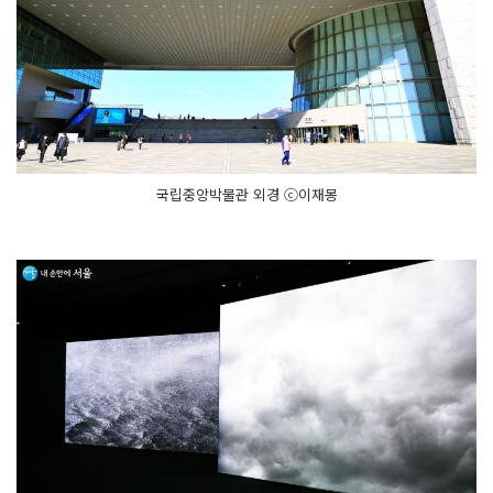
국립중앙박물관 외경 ⓒ이재몽