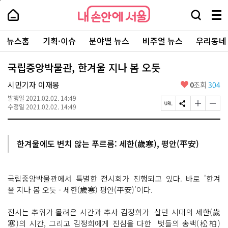
본
페
내
문
이
내
손
검
메
바
지
손
안
색
뉴
로
상
안
주
에
창
전
가
단
에
뉴스홈
기획·이슈
분야별 뉴스
비주얼 뉴스
우리동네
요
서
열
체
기
으
서
서
울
기
보
로
울
비
기
이
-
국립중앙박물관, 한겨울 지나 봄 오듯
스
동
서
바
울
좋
시민기자 이재몽
0
조회
304
로
시
아
가
대
발행일
2021.02.02. 14:49
요
기
페
S
글
글
표
수정일
2021.02.02. 14:49
이
N
자
자
소
지
S
크
크
통
U
공
기
기
포
R
유
크
작
털
한겨울에도 변치 않는 푸르름: 세한(歲寒), 평안(平安)
L
하
게
게
복
기
변
변
사
경
경
하
하
국립중앙박물관에서 특별한 전시회가 진행되고 있다. 바로 '한겨
기
기
울 지나 봄 오듯 - 세한(歲寒) 평안(平安)'이다.
전시는 추위가 몰려온 시간과 추사 김정희가 살던 시대의 세한(歲
寒)의 시간, 그리고 김정희에게 진심을 다한 벗들의 송백(松柏)