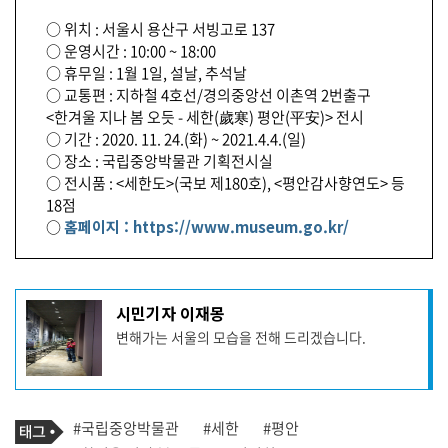
○ 위치 : 서울시 용산구 서빙고로 137
○ 운영시간 : 10:00 ~ 18:00
○ 휴무일 : 1월 1일, 설날, 추석날
○ 교통편 : 지하철 4호선/경의중앙선 이촌역 2번출구
<한겨울 지나 봄 오듯 - 세한(歲寒) 평안(平安)> 전시
○ 기간 : 2020. 11. 24.(화) ~ 2021.4.4.(일)
○ 장소 : 국립중앙박물관 기획전시실
○ 전시품 : <세한도>(국보 제180호), <평안감사향연도> 등
18점
○
홈페이지 : https://www.museum.go.kr/
기
시민기자 이재몽
사
변해가는 서울의 모습을 전해 드리겠습니다.
작
성
자
프
로
기
필
태
#국립중앙박물관
#세한
#평안
사
그