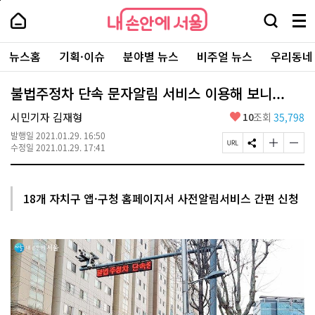
본
페
내
문
이
내
손
검
메
바
지
손
안
색
뉴
로
상
안
주
에
창
전
가
단
에
뉴스홈
기획·이슈
분야별 뉴스
비주얼 뉴스
우리동네
요
서
열
체
기
으
서
서
울
기
보
로
울
비
기
이
-
불법주정차 단속 문자알림 서비스 이용해 보니...
스
동
서
바
울
좋
시민기자 김재형
10
조회
35,798
로
시
아
가
대
발행일
2021.01.29. 16:50
요
기
페
S
글
글
표
수정일
2021.01.29. 17:41
이
N
자
자
소
지
S
크
크
통
U
공
기
기
포
R
유
크
작
털
18개 자치구 앱·구청 홈페이지서 사전알림서비스 간편 신청
L
하
게
게
복
기
변
변
사
경
경
하
하
기
기