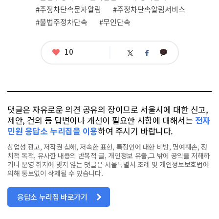
련
#주정차단속문자알림
#주정차단속알림서비스
태
그
#불법주정차단속
#무인단속
좋
10
카
트
페
아
카
위
이
요
오
터
스
톡
북
댓글은 자유로운 의견 공유의 장이므로 서울시에 대한 신고,
제안, 건의 등 답변이나 개선이 필요한 사항에 대해서는
전자
민원 응답소 누리집을 이용
하여 주시기 바랍니다.
상업성 광고, 저작권 침해, 저속한 표현, 특정인에 대한 비방, 명예훼손, 정
치적 목적, 유사한 내용의 반복적 글, 개인정보 유출,그 밖에 공익을 저해하
거나 운영 취지에 맞지 않는 댓글은 서울특별시 조례 및 개인정보보호법에
의해 통보없이 삭제될 수 있습니다.
응답소 누리집 바로가기