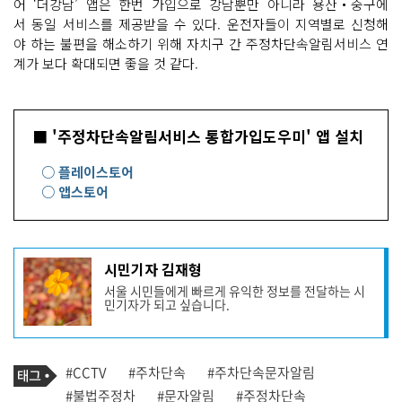
어 ‘더강남’ 앱은 한번 가입으로 강남뿐만 아니라 용산‧중구에
서 동일 서비스를 제공받을 수 있다. 운전자들이 지역별로 신청해
야 하는 불편을 해소하기 위해 자치구 간 주정차단속알림서비스 연
계가 보다 확대되면 좋을 것 같다.
■ '주정차단속알림서비스 통합가입도우미' 앱 설치
○ 플레이스토어
○ 앱스토어
기
시민기자 김재형
사
서울 시민들에게 빠르게 유익한 정보를 전달하는 시
작
민기자가 되고 싶습니다.
성
자
프
로
기
필
태
#CCTV
#주차단속
#주차단속문자알림
사
그
관
#불법주정차
#문자알림
#주정차단속