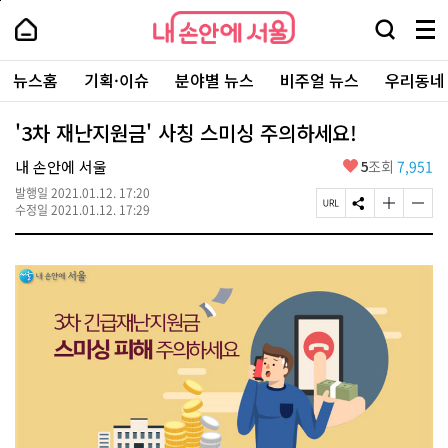
본
페
내
문
이
내
손
검
메
바
지
손
안
색
뉴
로
상
안
주
에
창
전
가
단
에
뉴스홈
기획·이슈
분야별 뉴스
비주얼 뉴스
우리동네
요
서
열
체
기
으
서
서
울
기
보
로
울
비
기
이
-
'3차 재난지원금' 사칭 스미싱 주의하세요!
스
동
서
바
울
좋
내 손안에 서울
5
조회
7,951
로
시
아
가
대
발행일
2021.01.12. 17:20
요
기
페
S
글
글
표
수정일
2021.01.12. 17:29
이
N
자
자
소
지
S
크
크
통
U
공
기
기
포
R
유
크
작
털
L
하
게
게
복
기
변
변
사
경
경
하
하
기
기