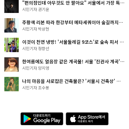
"편의점인데 아무것도 안 팔아요" 서울에서 가장 특별
한 편의점의 정체
시민기자 권기윤
주황색 리본 따라 한강부터 메타세쿼이아 숲길까지…
서울둘레길 15코스
시민기자 박상현
이것이 천연 냉방! '서울둘레길 9코스'로 숲속 피서 떠
나볼까
시민기자 정향선
한여름에도 얼음장 같은 계곡물! 서울 '진관사 계곡'이
천국이네~
시민기자 양지영
나의 마음을 사로잡은 건축물은? '서울시 건축상' 수
상작 공개!
시민기자 조수봉
다
A
운
p
로
p
드
S