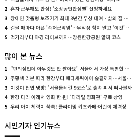
2
혼자 근무해도 안심! '소상공인안심벨' 신청하세요
3
장애인 맞춤형 보조기기 최대 3년간 무상 대여…삶의 질 높인다
4
걸을 때마다 아픈 '족저근막염'…무작정 참지 말고 '이것' 해보세요!
5
먹거리부터 야경 라이브까지…망원한강공원 알짜 코스
많이 본 뉴스
1
"편의점인데 아무것도 안 팔아요" 서울에서 가장 특별한 편의점의 정체
2
주황색 리본 따라 한강부터 메타세쿼이아 숲길까지…서울둘레길 15코스
3
이것이 천연 냉방! '서울둘레길 9코스'로 숲속 피서 떠나볼까
4
한강 다리 아래서 영화 한 편! '다리밑 영화관' 무료 상영
5
우리 아이 체력이 쑥쑥! 클라이밍 키즈카페·어린이 체력장
시민기자 인기뉴스