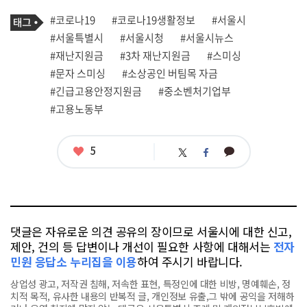
기
태
#코로나19
#코로나19생활정보
#서울시
사
그
관
#서울특별시
#서울시청
#서울시뉴스
련
#재난지원금
#3차 재난지원금
#스미싱
태
그
#문자 스미싱
#소상공인 버팀목 자금
#긴급고용안정지원금
#중소벤처기업부
#고용노동부
좋
5
카
트
페
아
카
위
이
요
오
터
스
톡
북
댓글은 자유로운 의견 공유의 장이므로 서울시에 대한 신고,
제안, 건의 등 답변이나 개선이 필요한 사항에 대해서는
전자
민원 응답소 누리집을 이용
하여 주시기 바랍니다.
상업성 광고, 저작권 침해, 저속한 표현, 특정인에 대한 비방, 명예훼손, 정
치적 목적, 유사한 내용의 반복적 글, 개인정보 유출,그 밖에 공익을 저해하