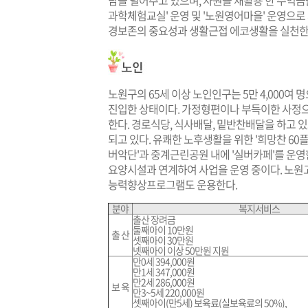
담을 덜어주고 있으며, 자원을 재활용 한 수익
과학체험교실' 운영 및 '노원영어마을' 운영으로 
경보존의 중요성과 생활근접 에코생활을 실천한
노원구의 65세 이상 노인인구는 5만 4,000여
진입한 상태이다. 가정형편이나 부득이한 사정으
한다. 경로식당, 식사배달, 밑반찬배달을 하고
되고 있다. 유쾌한 노후생활을 위한 '희망찬 60플
버악단'과 중계근린공원 내에 '실버카페'를 운영
요양시설과 연계하여 사업을 운영 중이다. 노원고령
능력향상프로그램도 운용한다.
분야
복지서비스
출산 장려금
둘째아이 10만원
출 산
셋째아이 30만원
넷째아이 이상 50만원 지원
만0세 394,000원
만1세 347,000원
만2세 286,000원
보 육
만3~5세 220,000원
셋째아이(만5세) 보육료(실보육료의 50%),