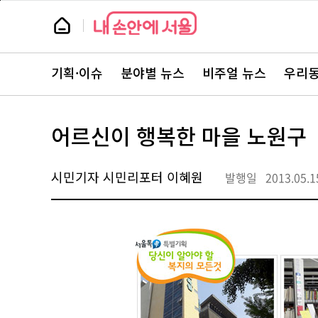
본
페
문
이
뉴
바
지
스
로
상
룸
가
단
뉴
기
으
스
로
기획·이슈
분야별 뉴스
비주얼 뉴스
우리동
주
이
요
동
서
비
스
어르신이 행복한 마을 노원구
바
로
가
기
시민기자 시민리포터 이혜원
발행일
2013.05.1