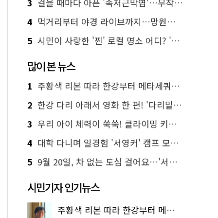
3
걸을 때마다 아픈 '족저근막염'…무작정 참지 말고 '이것' 해보세요!
4
먹거리부터 야경 라이브까지…망원한강공원 알짜 코스
5
시민이 사랑한 '찐' 로컬 명소 어디? '서울에디션25' 추천 코스
많이 본 뉴스
1
주황색 리본 따라 한강부터 메타세쿼이아 숲길까지…서울둘레길 15코스
2
한강 다리 아래서 영화 한 편! '다리밑 영화관' 무료 상영
3
우리 아이 체력이 쑥쑥! 클라이밍 키즈카페·어린이 체력장
4
대학 다니며 일경험 '서영커' 캠프 모집…전액 무료
5
9월 20일, 차 없는 도심 걸어요…'서울 걷자 페스티벌' 선착순 5천명
시민기자 인기뉴스
주황색 리본 따라 한강부터 메타세쿼이아 숲길까지…서울둘레길 15코스