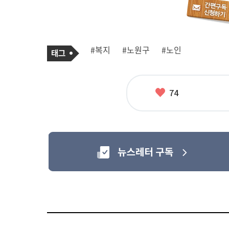
기
태
#복지
#노원구
#노인
사
그
관
련
태
그
좋
74
아
요