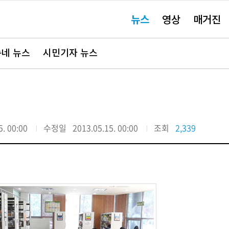
주
뉴스
영상
매거진
요
서
비
스
바
네 뉴스
시민기자 뉴스
로
가
기"
5. 00:00
수정일
2013.05.15. 00:00
조회
2,339