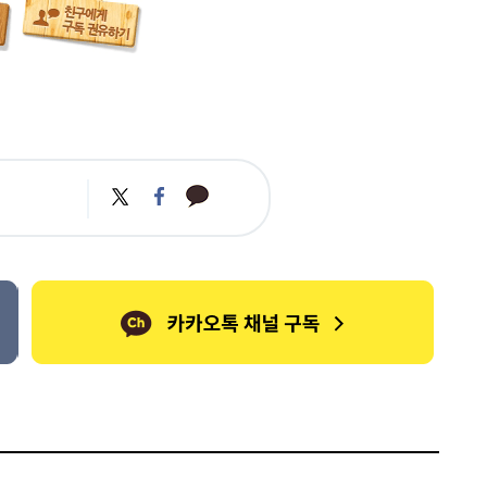
카
트
페
카
위
이
오
터
스
톡
북