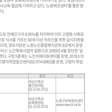
금을 노원구 교육복지대단에 기탁하기도 했다. '노원어린이
사교육 절감에 기여하고 있다. '노원에코센터'를 통한 환
다.
 명으로 전체인구의 8.95%를 차지하여 이미 고령화 사회로
로 식사를 거르는 60세 이상 어르신을 위한 급식지원을
 있으며, 경로식당은 노원노인종합복지관외 8곳에서 운영
러스' 노인특화사업의 일환으로 2009년 4월 창단한 '실
한다. 구청 5층에는 노인치매지원센터를 운영, 20개소의
자취업알선센터(02-974-0065)를 운영, 고령자 취업
문의
비고
여성가족과
출산장려팀
02-2116-3722
여성가족과
노원구보육정보센터
보육행정팀
www.nwccic.or.kr
02-2116-3732