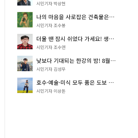
시민기자 박상현
나의 마음을 사로잡은 건축물은? '서울시 건축상' 수상작 공개!
시민기자 조수봉
더울 땐 잠시 쉬었다 가세요! 생수 냉장고부터 해피소·무더위쉼터까지
시민기자 조수연
낮보다 기대되는 한강의 밤! 8월 한정 무료 '한강 밤핑' 예약은?
시민기자 김성무
호수·예술·미식 모두 품은 도보 코스! 서울식물원~LG아트센터~마곡테라스거리
시민기자 이상돈