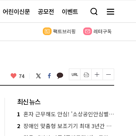
어린이신문
공모전
이벤트
검
메
색
뉴
창
전
열
체
팩트브리핑
레터구독
기
보
기
카
좋
트
페
74
페
인
글
글
카
위
이
아
이
쇄
자
자
오
터
스
요
지
하
크
크
톡
북
U
기
기
기
R
새
크
작
L
창
게
게
최신 뉴스
복
열
변
변
사
림
경
경
하
하
1
혼자 근무해도 안심! '소상공인안심벨' 신청하세요
기
기
2
장애인 맞춤형 보조기기 최대 3년간 무상 대여…삶의 질 높인다