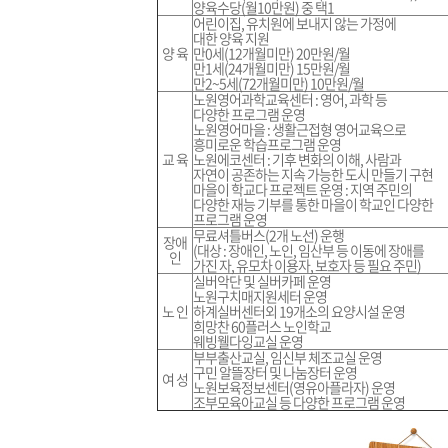
양육수당(월10만원) 중 택1
어린이집, 유치원에 보내지 않는 가정에
대한 양육 지원
양 육
만0세(12개월미만) 20만원/월
만1세(24개월미만) 15만원/월
만2~5세(72개월미만) 10만원/월
노원영어과학교육센터 : 영어, 과학 등
다양한 프로그램 운영
노원영어마을 : 생활근접형 영어교육으로
흥미로운 학습프로그램 운영
교 육
노원에코센터 : 기후 변화의 이해, 사람과
자연이 공존하는 지속 가능한 도시 만들기 구현
마을이 학교다 프로젝트 운영 : 지역 주민의
다양한 재능 기부를 통한 마을이 학교인 다양한
프로그램 운영
무료셔틀버스(2개 노선) 운행
장애
(대상 : 장애인, 노인, 임산부 등 이동에 장애를
인
가진 자, 유모차 이용자, 보호자 등 필요 주민)
실버악단 및 실버카페 운영
노원구치매지원세터 운영
노 인
하계실버센터외 19개소의 요양시설 운영
희망찬 60플러스 노인학교
웨빙웰다잉교실 운영
부부출산교실, 임신부 체조교실 운영
구민 알뜰장터 및 나눔장터 운영
여 성
노원보육정보센터(영유아플라자) 운영
조부모육아교실 등 다양한 프로그램 운영