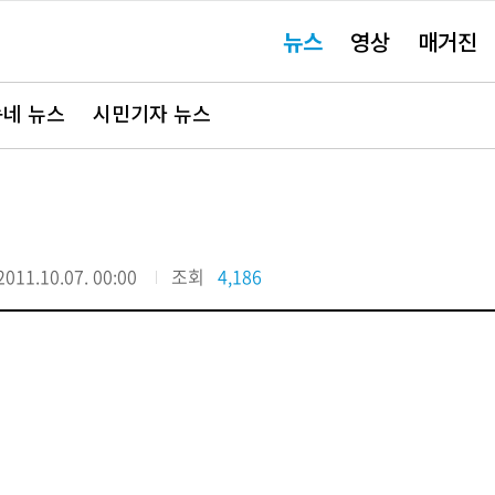
주
뉴스
영상
매거진
요
서
비
스
바
네 뉴스
시민기자 뉴스
로
가
기"
2011.10.07. 00:00
조회
4,186