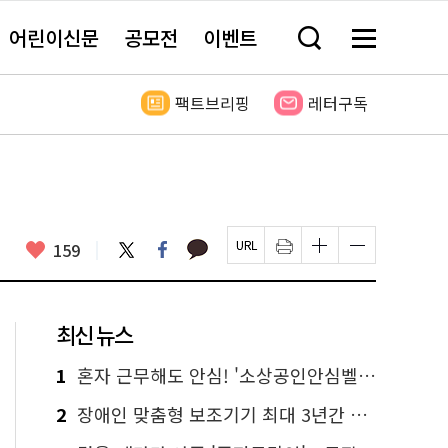
어린이신문
공모전
이벤트
검
메
색
뉴
창
전
열
체
팩트브리핑
레터구독
기
보
기
카
좋
트
페
159
페
인
글
글
카
위
이
아
이
쇄
자
자
오
터
스
요
지
하
크
크
톡
북
U
기
기
기
R
새
크
작
L
창
게
게
최신 뉴스
복
열
변
변
사
림
경
경
하
하
1
혼자 근무해도 안심! '소상공인안심벨' 신청하세요
기
기
2
장애인 맞춤형 보조기기 최대 3년간 무상 대여…삶의 질 높인다