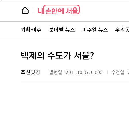
본
페
문
이
뉴
바
지
스
로
상
룸
가
단
뉴
기
으
스
로
기획·이슈
분야별 뉴스
비주얼 뉴스
우리동
주
이
요
동
서
비
스
백제의 수도가 서울?
바
로
가
기
조선닷컴
발행일
2011.10.07. 00:00
수정일