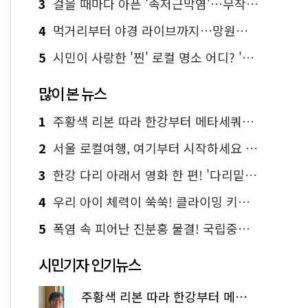
3
걸을 때마다 아픈 '족저근막염'…무작정 참지 말고 '이것' 해보세요!
4
먹거리부터 야경 라이브까지…망원한강공원 알짜 코스
5
시민이 사랑한 '찐' 로컬 명소 어디? '서울에디션25' 추천 코스
많이 본 뉴스
1
주황색 리본 따라 한강부터 메타세쿼이아 숲길까지…서울둘레길 15코스
2
서울 로컬여행, 여기부터 시작하세요 '서울에디션25'
3
한강 다리 아래서 영화 한 편! '다리밑 영화관' 무료 상영
4
우리 아이 체력이 쑥쑥! 클라이밍 키즈카페·어린이 체력장
5
폭염 속 피어난 진분홍 물결! 국립중앙박물관 배롱나무 명소
시민기자 인기뉴스
주황색 리본 따라 한강부터 메타세쿼이아 숲길까지…서울둘레길 15코스