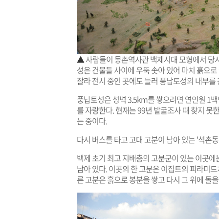
▲
사람들이 몽촌역사관 백제시대 모형에서 당시
성은 건물들 사이에 우뚝 솟아 있어 마치 흙으로
잘라 전시 중인 곳에도 들러 풍납토성의 내부를 
풍납토성은 성벽 3.5km를 쌓으려면 연인원 1백
를 자랑한다. 현재는 99년 발굴조사 때 찾지 못
는 중이다.
다시 버스를 타고 고대 고분이 남아 있는 '석촌동
백제 초기 최고 지배층의 고분군이 있는 이곳에는
남아 있다. 이곳의 한 고분은 이집트의 피라미드
른 고분은 흙으로 봉분을 쌓고 다시 그 위에 돌을