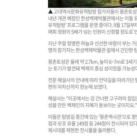
▲
고대역사문화유적탐방 참가자들이 몽촌토성을
내년 개관 예정인 한성백제박물관에서는 이들 유
유적탐방' 프로그램을 운영 중이다. 9월 17일부
매회 정원의 5배가 넘는 인원이 신청할 정도로 인
지난 주말 청명한 하늘과 선선한 바람이 부는 가을
명의 참가자는 한성백제박물관 앞에서 간단한 탐
몽촌토성은 둘레 약 2.7km, 높이 6~7m로 3
는 토기가 발견돼 백제의 중심 성이었을 가능성이
전문 해설사의 안내에 따라 언덕길을 따라가던 탐
편의 아차산까지 한눈에 보였다.
해설사는 "이곳에서는 강 건너편 고구려의 침입
성을 만든 백제인의 지혜가 돋보이는 곳이지요."
이들은 탐방길 중간에 있는 '몽촌역사관'으로 향
점과 모조 유물 149점 등 244점이 전시되어 있
제시대를 재현한 전시물을 둘러봤다.