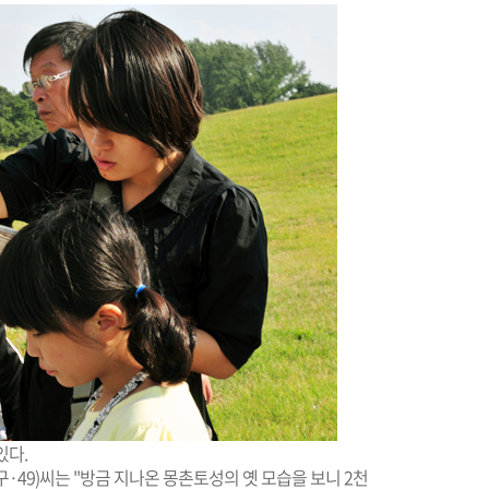
있다.
·49)씨는 "방금 지나온 몽촌토성의 옛 모습을 보니 2천