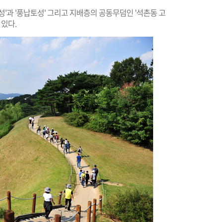
'과 '풍납토성' 그리고 지배층의 공동무덤인 '석촌동 고
 있다.