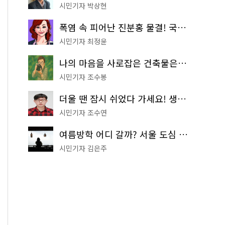
시민기자 박상현
폭염 속 피어난 진분홍 물결! 국립중앙박물관 배롱나무 명소
시민기자 최정윤
나의 마음을 사로잡은 건축물은? '서울시 건축상' 수상작 공개!
시민기자 조수봉
더울 땐 잠시 쉬었다 가세요! 생수 냉장고부터 해피소·무더위쉼터까지
시민기자 조수연
여름방학 어디 갈까? 서울 도심 무료 실내 여행 코스 추천
시민기자 김은주