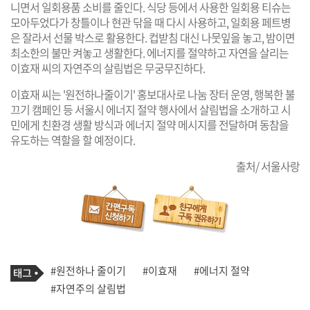
니면서 일회용품 소비를 줄인다. 식당 등에서 사용한 일회용 티슈는
모아두었다가 창틀이나 현관 닦을 때 다시 사용하고, 일회용 페트병
은 잘라서 선물 박스로 활용한다. 컵받침 대신 나뭇잎을 놓고, 밤이면
최소한의 불만 켜놓고 생활한다. 에너지를 절약하고 자연을 살리는
이효재 씨의 자연주의 살림법은 무궁무진하다.
이효재 씨는 '원전하나줄이기' 홍보대사로 나눔 장터 운영, 행복한 불
끄기 캠페인 등 서울시 에너지 절약 행사에서 살림법을 소개하고 시
민에게 친환경 생활 방식과 에너지 절약 메시지를 전달하며 동참을
유도하는 역할을 할 예정이다.
출처/ 서울사랑
기
태
#원전하나 줄이기
#이효재
#에너지 절약
사
그
관
#자연주의 살림법
련