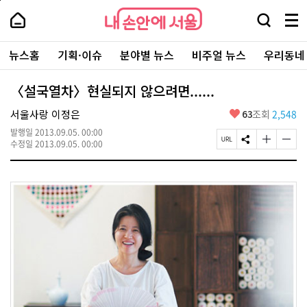
본
페
내
문
이
내
손
검
메
바
지
손
안
색
뉴
로
상
안
주
에
창
전
가
단
에
뉴스홈
기획·이슈
분야별 뉴스
비주얼 뉴스
우리동네
요
서
열
체
기
으
서
서
울
기
보
로
울
비
기
이
-
〈설국열차〉현실되지 않으려면......
스
동
서
바
울
좋
서울사랑 이정은
63
조회
2,548
로
시
아
가
대
발행일
2013.09.05. 00:00
요
기
페
S
글
글
표
수정일
2013.09.05. 00:00
이
N
자
자
소
지
S
크
크
통
U
공
기
기
포
R
유
크
작
털
L
하
게
게
복
기
변
변
사
경
경
하
하
기
기