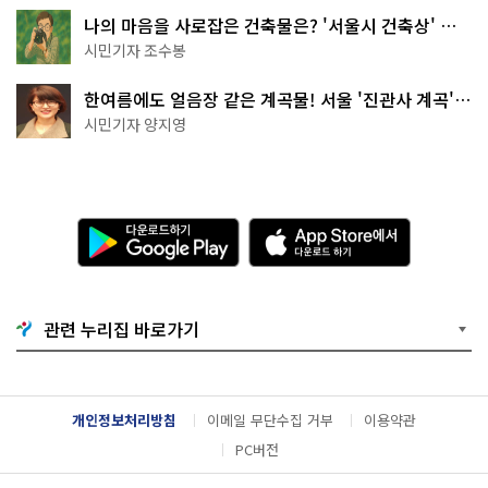
나의 마음을 사로잡은 건축물은? '서울시 건축상' 수
상작 공개!
시민기자 조수봉
한여름에도 얼음장 같은 계곡물! 서울 '진관사 계곡'이
천국이네~
시민기자 양지영
다
A
운
p
로
p
드
S
하
t
기
o
관련 누리집 바로가기
G
r
o
e
o
에
g
서
l
다
개인정보처리방침
이메일 무단수집 거부
이용약관
e
운
P
로
PC버전
l
드
a
하