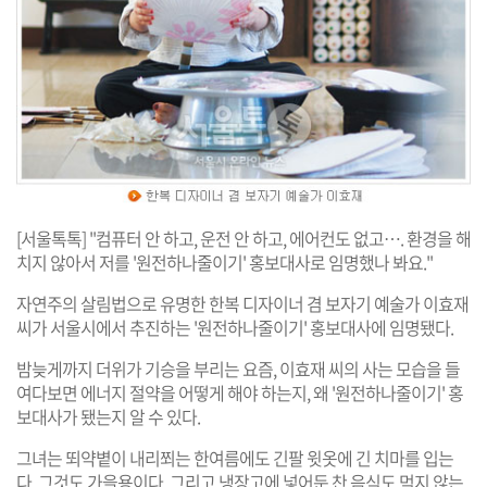
[서울톡톡] "컴퓨터 안 하고, 운전 안 하고, 에어컨도 없고…. 환경을 해
치지 않아서 저를 '원전하나줄이기' 홍보대사로 임명했나 봐요."
자연주의 살림법으로 유명한 한복 디자이너 겸 보자기 예술가 이효재
씨가 서울시에서 추진하는 '원전하나줄이기' 홍보대사에 임명됐다.
밤늦게까지 더위가 기승을 부리는 요즘, 이효재 씨의 사는 모습을 들
여다보면 에너지 절약을 어떻게 해야 하는지, 왜 '원전하나줄이기' 홍
보대사가 됐는지 알 수 있다.
그녀는 뙤약볕이 내리쬐는 한여름에도 긴팔 윗옷에 긴 치마를 입는
다. 그것도 가을용이다. 그리고 냉장고에 넣어둔 찬 음식도 먹지 않는