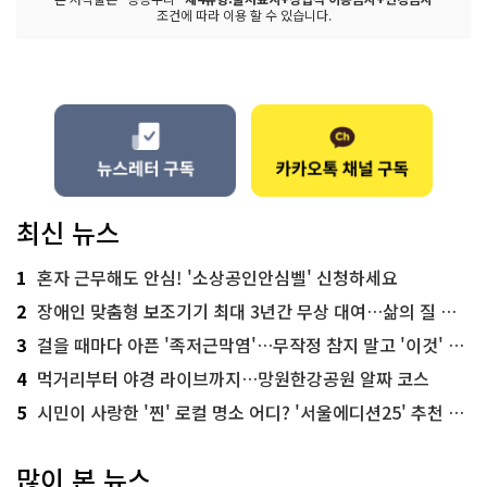
조건에 따라 이용 할 수 있습니다.
최신 뉴스
1
혼자 근무해도 안심! '소상공인안심벨' 신청하세요
2
장애인 맞춤형 보조기기 최대 3년간 무상 대여…삶의 질 높인다
3
걸을 때마다 아픈 '족저근막염'…무작정 참지 말고 '이것' 해보세요!
4
먹거리부터 야경 라이브까지…망원한강공원 알짜 코스
5
시민이 사랑한 '찐' 로컬 명소 어디? '서울에디션25' 추천 코스
많이 본 뉴스