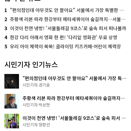
1
"편의점인데 아무것도 안 팔아요" 서울에서 가장 특별한 편의점의 정체
2
주황색 리본 따라 한강부터 메타세쿼이아 숲길까지…서울둘레길 15코스
3
이것이 천연 냉방! '서울둘레길 9코스'로 숲속 피서 떠나볼까
4
한강 다리 아래서 영화 한 편! '다리밑 영화관' 무료 상영
5
우리 아이 체력이 쑥쑥! 클라이밍 키즈카페·어린이 체력장
시민기자 인기뉴스
"편의점인데 아무것도 안 팔아요" 서울에서 가장 특별
한 편의점의 정체
시민기자 권기윤
주황색 리본 따라 한강부터 메타세쿼이아 숲길까지…
서울둘레길 15코스
시민기자 박상현
이것이 천연 냉방! '서울둘레길 9코스'로 숲속 피서 떠
나볼까
시민기자 정향선