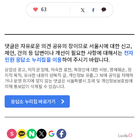
태
그
좋
63
카
트
페
아
카
위
이
요
오
터
스
톡
북
댓글은 자유로운 의견 공유의 장이므로 서울시에 대한 신고,
제안, 건의 등 답변이나 개선이 필요한 사항에 대해서는
전자
민원 응답소 누리집을 이용
하여 주시기 바랍니다.
상업성 광고, 저작권 침해, 저속한 표현, 특정인에 대한 비방, 명예훼손, 정
치적 목적, 유사한 내용의 반복적 글, 개인정보 유출,그 밖에 공익을 저해하
거나 운영 취지에 맞지 않는 댓글은 서울특별시 조례 및 개인정보보호법에
의해 통보없이 삭제될 수 있습니다.
응답소 누리집 바로가기