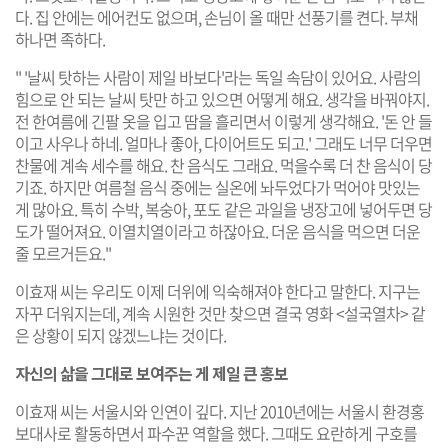
다. 집 안에는 에어컨도 없으며, 손님이 올 때만 선풍기를 켠다. 부채
하나면 족하다.
" '날씨 탓하는 사람이 제일 바보다'라는 독일 속담이 있어요. 사람의
힘으로 안 되는 날씨 탓만 하고 있으면 어떻게 해요. 생각을 바꿔야지.
전 한여름에 긴팔 옷을 입고 땀을 흘리면서 이렇게 생각해요. '돈 안 들
이고 사우나 하네. 얼마나 좋아, 다이어트도 되고.' 그래도 너무 더우면
찬물에 계속 세수를 해요. 찬 음식도 그래요. 먹을수록 더 찬 음식이 당
기죠. 하지만 여름철 음식 중에는 실온에 놔두었다가 먹어야 맛있는
게 많아요. 특히 수박, 복숭아, 포도 같은 과일을 냉장고에 넣어두면 당
도가 떨어져요. 이열치열이라고 하잖아요. 더운 음식을 먹으면 더운
줄 모르거든요."
이효재 씨는 우리도 이제 더위에 익숙해져야 한다고 말한다. 지구는
자꾸 더워지는데, 계속 시원한 것만 찾으면 결국 영화 <설국열차> 같
은 상황이 되지 않겠느냐는 것이다.
자신의 삶을 그대로 보여주는 게 제일 큰 홍보
이효재 씨는 서울시와 인연이 깊다. 지난 2010년에는 서울시 환경홍
보대사로 활동하면서 파수꾼 역할을 했다. 그때도 요란하게 구호를