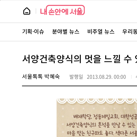
본
페
문
이
뉴
바
지
스
로
상
룸
가
단
뉴
기
으
스
로
기획·이슈
분야별 뉴스
비주얼 뉴스
우리동
주
이
요
동
서
비
스
서양건축양식의 멋을 느낄 수 
바
로
가
기
서울톡톡 박혜숙
발행일
2013.08.29. 00:00