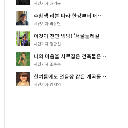
시민기자 권기윤
주황색 리본 따라 한강부터 메타세쿼이아 숲길까지…서울둘레길 15코스
시민기자 박상현
이것이 천연 냉방! '서울둘레길 9코스'로 숲속 피서 떠나볼까
시민기자 정향선
나의 마음을 사로잡은 건축물은? '서울시 건축상' 수상작 공개!
시민기자 조수봉
한여름에도 얼음장 같은 계곡물! 서울 '진관사 계곡'이 천국이네~
시민기자 양지영