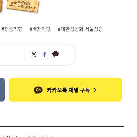
#정동기행
#배재학당
#대한성공회 서울성당
카
트
페
카
위
이
오
터
스
톡
북