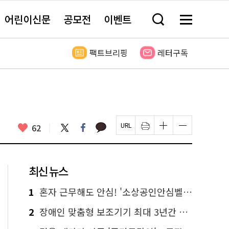
어린이신문
공모전
이벤트
검
메
색
뉴
창
전
열
체
팩트브리핑
레터구독
기
보
기
카
좋
트
페
62
페
인
글
글
카
위
이
아
이
쇄
자
자
오
터
스
요
지
하
크
크
톡
북
U
기
기
기
R
새
크
작
L
창
게
게
최신 뉴스
복
열
변
변
사
림
경
경
하
하
1
혼자 근무해도 안심! '소상공인안심벨' 신청하세요
기
기
2
장애인 맞춤형 보조기기 최대 3년간 무상 대여…삶의 질 높인다