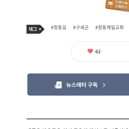
기
태
#정동길
#구세군
#정동제일교회
사
그
관
련
태
그
좋
62
아
요