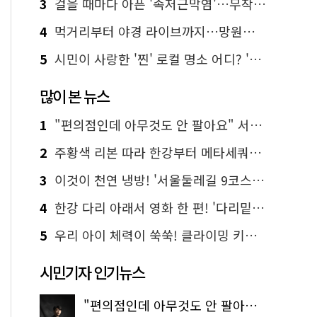
3
걸을 때마다 아픈 '족저근막염'…무작정 참지 말고 '이것' 해보세요!
4
먹거리부터 야경 라이브까지…망원한강공원 알짜 코스
5
시민이 사랑한 '찐' 로컬 명소 어디? '서울에디션25' 추천 코스
많이 본 뉴스
1
"편의점인데 아무것도 안 팔아요" 서울에서 가장 특별한 편의점의 정체
2
주황색 리본 따라 한강부터 메타세쿼이아 숲길까지…서울둘레길 15코스
3
이것이 천연 냉방! '서울둘레길 9코스'로 숲속 피서 떠나볼까
4
한강 다리 아래서 영화 한 편! '다리밑 영화관' 무료 상영
5
우리 아이 체력이 쑥쑥! 클라이밍 키즈카페·어린이 체력장
시민기자 인기뉴스
"편의점인데 아무것도 안 팔아요" 서울에서 가장 특별한 편의점의 정체