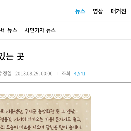
주
뉴스
영상
매거진
요
서
비
스
바
네 뉴스
시민기자 뉴스
로
가
기"
있는 곳
수정일
2013.08.29. 00:00
조회
4,541