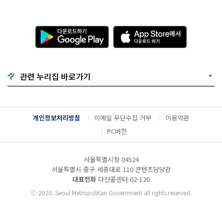
다
A
운
p
로
p
드
S
하
t
기
o
관련 누리집 바로가기
G
r
o
e
o
에
g
서
l
다
개인정보처리방침
이메일 무단수집 거부
이용약관
e
운
P
로
PC버전
l
드
a
하
y
기
서울특별시청 04524
서울특별시 중구 세종대로 110 콘텐츠담당관
대표전화
다산콜센터
02-120
ⓒ
2020. Seoul Metropolitan Government all rights reserved.