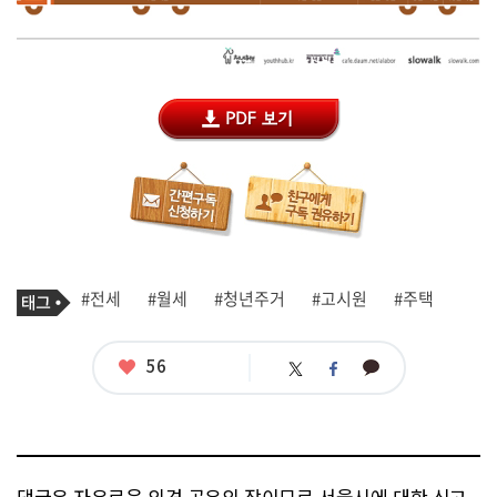
기
태
#전세
#월세
#청년주거
#고시원
#주택
사
그
관
련
태
좋
56
카
트
페
그
아
카
위
이
요
오
터
스
톡
북
댓글은 자유로운 의견 공유의 장이므로 서울시에 대한 신고,