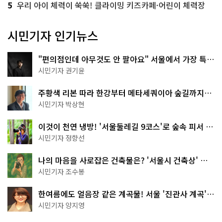
5
우리 아이 체력이 쑥쑥! 클라이밍 키즈카페·어린이 체력장
시민기자 인기뉴스
"편의점인데 아무것도 안 팔아요" 서울에서 가장 특별
한 편의점의 정체
시민기자 권기윤
주황색 리본 따라 한강부터 메타세쿼이아 숲길까지…
서울둘레길 15코스
시민기자 박상현
이것이 천연 냉방! '서울둘레길 9코스'로 숲속 피서 떠
나볼까
시민기자 정향선
나의 마음을 사로잡은 건축물은? '서울시 건축상' 수
상작 공개!
시민기자 조수봉
한여름에도 얼음장 같은 계곡물! 서울 '진관사 계곡'이
천국이네~
시민기자 양지영