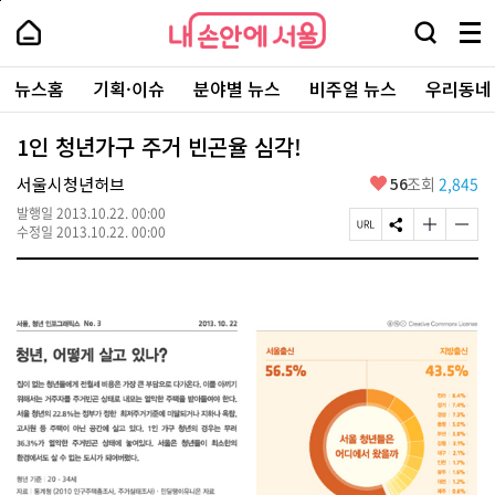
본
페
내
문
이
내
손
검
메
바
지
손
안
색
뉴
로
상
안
주
에
창
전
가
단
에
뉴스홈
기획·이슈
분야별 뉴스
비주얼 뉴스
우리동네
요
서
열
체
기
으
서
서
울
기
보
로
울
비
기
이
-
1인 청년가구 주거 빈곤율 심각!
스
동
서
바
울
좋
서울시청년허브
56
조회
2,845
로
시
아
가
대
발행일
2013.10.22. 00:00
요
기
페
S
글
글
표
수정일
2013.10.22. 00:00
이
N
자
자
소
지
S
크
크
통
U
공
기
기
포
R
유
크
작
털
L
하
게
게
복
기
변
변
사
경
경
하
하
기
기