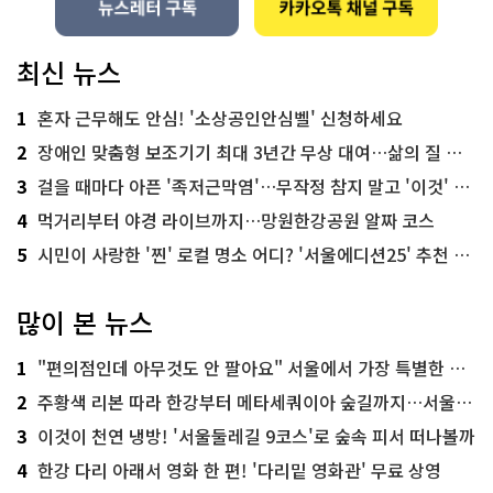
최신 뉴스
1
혼자 근무해도 안심! '소상공인안심벨' 신청하세요
2
장애인 맞춤형 보조기기 최대 3년간 무상 대여…삶의 질 높인다
3
걸을 때마다 아픈 '족저근막염'…무작정 참지 말고 '이것' 해보세요!
4
먹거리부터 야경 라이브까지…망원한강공원 알짜 코스
5
시민이 사랑한 '찐' 로컬 명소 어디? '서울에디션25' 추천 코스
많이 본 뉴스
1
"편의점인데 아무것도 안 팔아요" 서울에서 가장 특별한 편의점의 정체
2
주황색 리본 따라 한강부터 메타세쿼이아 숲길까지…서울둘레길 15코스
3
이것이 천연 냉방! '서울둘레길 9코스'로 숲속 피서 떠나볼까
4
한강 다리 아래서 영화 한 편! '다리밑 영화관' 무료 상영