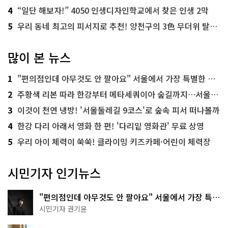
4
“일단 해보자!” 4050 인생디자인학교에서 찾은 인생 2막
5
우리 동네 최고의 피서지로 추천! 양천구의 3色 무더위 탈출 명소
많이 본 뉴스
1
"편의점인데 아무것도 안 팔아요" 서울에서 가장 특별한 편의점의 정체
2
주황색 리본 따라 한강부터 메타세쿼이아 숲길까지…서울둘레길 15코스
3
이것이 천연 냉방! '서울둘레길 9코스'로 숲속 피서 떠나볼까
4
한강 다리 아래서 영화 한 편! '다리밑 영화관' 무료 상영
5
우리 아이 체력이 쑥쑥! 클라이밍 키즈카페·어린이 체력장
시민기자 인기뉴스
"편의점인데 아무것도 안 팔아요" 서울에서 가장 특별
한 편의점의 정체
시민기자 권기윤