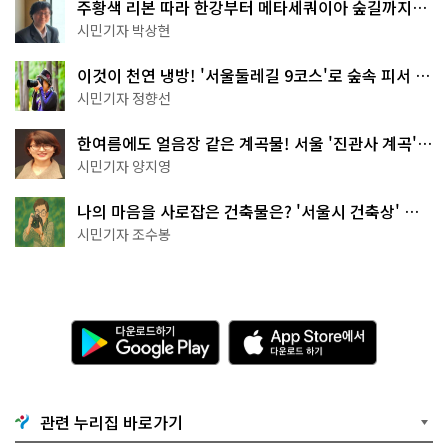
주황색 리본 따라 한강부터 메타세쿼이아 숲길까지…
서울둘레길 15코스
시민기자 박상현
이것이 천연 냉방! '서울둘레길 9코스'로 숲속 피서 떠
나볼까
시민기자 정향선
한여름에도 얼음장 같은 계곡물! 서울 '진관사 계곡'이
천국이네~
시민기자 양지영
나의 마음을 사로잡은 건축물은? '서울시 건축상' 수
상작 공개!
시민기자 조수봉
다
A
운
p
로
p
드
S
하
t
기
o
관련 누리집 바로가기
G
r
o
e