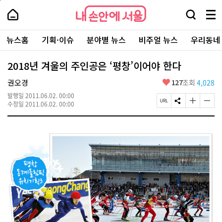
본
페
내
문
이
내
손
검
메
바
지
손
안
색
뉴
로
상
안
주
에
창
전
가
단
에
뉴스홈
기획·이슈
분야별 뉴스
비주얼 뉴스
우리동네
요
서
열
체
기
으
서
서
울
기
보
로
울
비
기
이
-
2018년 겨울의 주인공은 ‘평창’이어야 한다
스
동
서
바
울
좋
권오경
127
조회
4,028
로
시
아
가
대
발행일
2011.06.02. 00:00
요
기
페
S
글
글
표
수정일
2011.06.02. 00:00
이
N
자
자
소
지
S
크
크
통
U
공
기
기
포
R
유
크
작
털
L
하
게
게
복
기
변
변
사
경
경
하
하
기
기