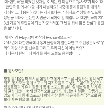
'대~한민국'을 외쳤던 것처럼, 이제는 한 마음으로 ‘동사모’가 되어 '대
~한민국'을 외쳐야 할 때가 아닐까요? 나중에 동계올림픽을 개최하
게 되면 그때 응원하겠다는 자세보다는, 개최지로 선정될 수 있도록
응원을 보태어 든든한 지원군이 되어야 할 때입니다. 대한민국이 201
8년 겨울의 주인공이 되는 자랑스러운 그 날을 위해 많은 관심과 응원
을 보냅시다.
‘세계인의 눈(eyes)이 평창의 눈(snow)으로…!’
2018년에 대한민국에서 동계올림픽이 열린다면 그 주인공은 바로 우
리의 자랑스러운 선수들 그리고 우리 자신이 아닐까요?
더 나은 대한민국의 미래를 위해 오늘도 응원합니다.
■ 동사모란?
평창 동계올림픽 유치를 염원하고 동계스포츠를 사랑하는 공식 서포
터즈. 동사모는 동계 스포츠의 지지자들로 구성된 모임으로 2003년
평창올림픽의 유치 활동과 동계 스포츠를 널리 알리는 일을 하기 위
해 결성되었다. 현재 전국적으로 13만 명이 넘는 회원들이 활동하고
있으며 국제 동계 스포츠 대회와 평창 올림픽 유치를 적극적으로 홍
보하며 큰 힘을 보태고 있다.
글/권오경(‘동사모’ 서울지역 회장)