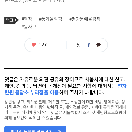
기
태
#평창
#동계올림픽
#평창동예올림픽
사
그
관
#동사모
련
태
그
좋
127
카
트
페
아
카
위
이
요
오
터
스
톡
북
댓글은 자유로운 의견 공유의 장이므로 서울시에 대한 신고,
제안, 건의 등 답변이나 개선이 필요한 사항에 대해서는
전자
민원 응답소 누리집을 이용
하여 주시기 바랍니다.
상업성 광고, 저작권 침해, 저속한 표현, 특정인에 대한 비방, 명예훼손, 정
치적 목적, 유사한 내용의 반복적 글, 개인정보 유출,그 밖에 공익을 저해하
거나 운영 취지에 맞지 않는 댓글은 서울특별시 조례 및 개인정보보호법에
의해 통보없이 삭제될 수 있습니다.
응답소 누리집 바로가기