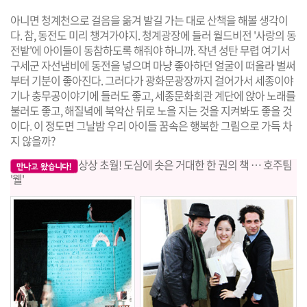
아니면 청계천으로 걸음을 옮겨 발길 가는 대로 산책을 해볼 생각이
다. 참, 동전도 미리 챙겨가야지. 청계광장에 들러 월드비전 '사랑의 동
전밭'에 아이들이 동참하도록 해줘야 하니까. 작년 성탄 무렵 여기서
구세군 자선냄비에 동전을 넣으며 마냥 좋아하던 얼굴이 떠올라 벌써
부터 기분이 좋아진다. 그러다가 광화문광장까지 걸어가서 세종이야
기나 충무공이야기에 들러도 좋고, 세종문화회관 계단에 앉아 노래를
불러도 좋고, 해질녘에 북악산 뒤로 노을 지는 것을 지켜봐도 좋을 것
이다. 이 정도면 그날밤 우리 아이들 꿈속은 행복한 그림으로 가득 차
지 않을까?
상상 초월! 도심에 솟은 거대한 한 권의 책 … 호주팀
'웰'