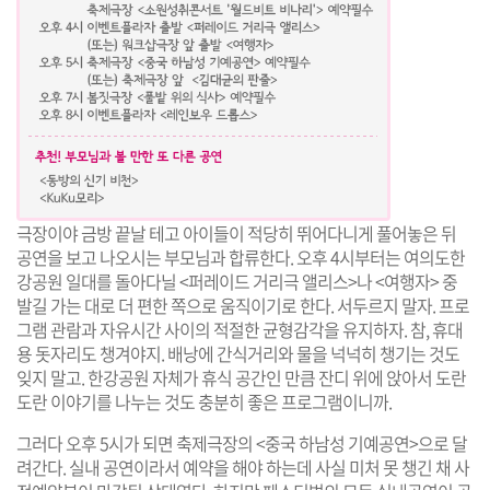
극장이야 금방 끝날 테고 아이들이 적당히 뛰어다니게 풀어놓은 뒤
공연을 보고 나오시는 부모님과 합류한다. 오후 4시부터는 여의도한
강공원 일대를 돌아다닐
<퍼레이드 거리극 앨리스>
나
<여행자>
중
발길 가는 대로 더 편한 쪽으로 움직이기로 한다. 서두르지 말자. 프로
그램 관람과 자유시간 사이의 적절한 균형감각을 유지하자. 참, 휴대
용 돗자리도 챙겨야지. 배낭에 간식거리와 물을 넉넉히 챙기는 것도
잊지 말고. 한강공원 자체가 휴식 공간인 만큼 잔디 위에 앉아서 도란
도란 이야기를 나누는 것도 충분히 좋은 프로그램이니까.
그러다 오후 5시가 되면 축제극장의
<중국 하남성 기예공연>
으로 달
려간다. 실내 공연이라서 예약을 해야 하는데 사실 미처 못 챙긴 채 사