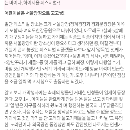
는 바이다, 하이서울 페스티벌~!
어린이날은 서울광장으로 고고씽!
일단 페스티벌 장소는 크게 서울광장(청계광장과 광화문광장은 이쪽
에 포함)과 여의도한강공원으로 나뉘어 있다. 아무래도 7살과 5살배
기 개구쟁이들을 대동하고 가기에는 작품도 작품이지만 집에서 더 가
까운 서울광장이란 장소성이 중요하다고 생각하던 중, 며칠 전부터
거실에 던져 놓았던 페스티벌 리플렛을 나보다 앞서 '정독'한 첫째가
끼어든다. "엄마, 이게 좋겠어요"하며
<풀밭 위의 식사>, <붐 패밀리>,
<장난꾸러기 새들>
등 몇 개를 찍고 급히 퇴장. 이렇게 다행일 수가.
마침 5일 개막행사인
<세계 거리극 퍼레이드>
에 방금 녀석이 언급한
공연팀들이 거의 다 등장하는 게 아닌가. 오후 1시부터 시작이면 점심
을 조금 일찍 먹고 시청으로 출동하면 되겠다.
알고 보니 개막행사에는 축제의 명물인 거대한 인형들이 일제히 등장
한다. 오후 1시. 아이들을 환호하게 만들 팀은 탈을 쓰고 장다리를 짚
고 '열 받은 지구를 식히러 왔노라'며 행진하는 한국의
나무닭움직임
연구소
다. 다음 주자는 재활용 창작품이라고는 믿을 수 없을 정도로
기괴하고 멋진 악기를 단 고래와 물고기떼들을 몰고 나타날 '그 유명
한'
노리단
이다. 외국공연 동영상만 봐도 감탄했던 나로서는 언젠가