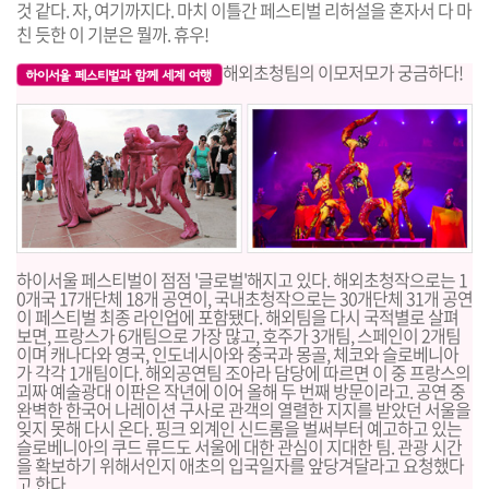
것 같다. 자, 여기까지다. 마치 이틀간 페스티벌 리허설을 혼자서 다 마
친 듯한 이 기분은 뭘까. 휴우!
해외초청팀의 이모저모가 궁금하다!
하이서울 페스티벌이 점점 '글로벌'해지고 있다. 해외초청작으로는 1
0개국 17개단체 18개 공연이, 국내초청작으로는 30개단체 31개 공연
이 페스티벌 최종 라인업에 포함됐다. 해외팀을 다시 국적별로 살펴
보면, 프랑스가 6개팀으로 가장 많고, 호주가 3개팀, 스페인이 2개팀
이며 캐나다와 영국, 인도네시아와 중국과 몽골, 체코와 슬로베니아
가 각각 1개팀이다. 해외공연팀 조아라 담당에 따르면 이 중 프랑스의
괴짜 예술광대
이판
은 작년에 이어 올해 두 번째 방문이라고. 공연 중
완벽한 한국어 나레이션 구사로 관객의 열렬한 지지를 받았던 서울을
잊지 못해 다시 온다. 핑크 외계인 신드롬을 벌써부터 예고하고 있는
슬로베니아의
쿠드 류드
도 서울에 대한 관심이 지대한 팀. 관광 시간
을 확보하기 위해서인지 애초의 입국일자를 앞당겨달라고 요청했다
고 한다.