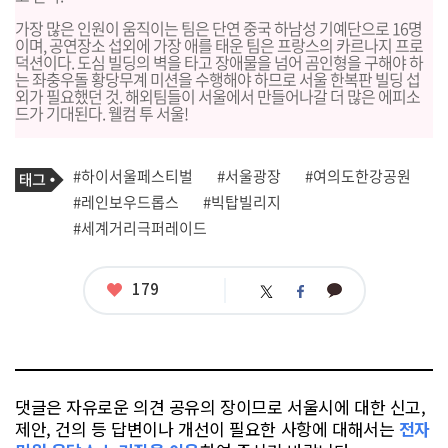
가장 많은 인원이 움직이는 팀은 단연
중국 하남성 기예단
으로 16명
이며, 공연장소 섭외에 가장 애를 태운 팀은 프랑스의
카르나지 프로
덕션
이다. 도심 빌딩의 벽을 타고 장애물을 넘어 곰인형을 구해야 하
는 좌충우돌 황당무계 미션을 수행해야 하므로 서울 한복판 빌딩 섭
외가 필요했던 것. 해외팀들이 서울에서 만들어나갈 더 많은 에피소
드가 기대된다. 웰컴 투 서울!
기
태
#하이서울페스티벌
#서울광장
#여의도한강공원
사
그
관
#레인보우드롭스
#빅탑빌리지
련
#세계거리극퍼레이드
태
그
좋
179
카
트
페
아
카
위
이
요
오
터
스
톡
북
댓글은 자유로운 의견 공유의 장이므로 서울시에 대한 신고,
제안, 건의 등 답변이나 개선이 필요한 사항에 대해서는
전자