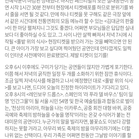
전예약분이 마감된 상태였다. 하지만 페스티벌의 모든 실내공연이 공
연 시작 1시간 30분 전부터 현장에서 티켓배포를 하므로 분위기를 봐
서 줄을 서면 될 것 같다. 만에 하나 티켓을 못 구해도 같은 극장 앞에
서 같은 시간대에 전통연희의 모듬 메뉴라 할 수 있는
<김대균의 판줄
>
이 한 마당 펼쳐지니 그것도 좋겠다. 어쩌면 부모님들은 답답한 실내
보다 더 좋아하실 수도 있고. 그 사이 나만 살짝 빠져서 저녁 7시에 시
작될
<풀밭 위의 식사>
현장티켓을 받으러 가는 것을 빼먹으면 안 된
다. 큰 아이가 가장 보고 싶다며 찍어뒀던 공연인데 안타깝게도 일찍
이 인터넷 사전예약이 완료됐었다. 제발 티켓이 있기를!
오후 6시 이후에도 구미가 당기는 공연들이 많지만 가볍게 포기한다.
이쯤 해서 저녁의 굵직한 일정 두 개를 소화하기 위한 잠깐 휴식이다.
조금 일찍 저녁식사를 해결하고 나서 예정했던 대로
<풀밭 위의 식사
>
를 보고 나면, 드디어 오늘의 진정한 하이라이트가 기다리고 있다.
오후 8시의
<레인보우 드롭스>
. 스페인의
'라 푸라 델 바우스'
팀이 일
명 '인간그물'이 될 서울 시민 54명 및 한국 예술팀들과 합동으로 벌이
는, '천상의 아리아, 하늘을 나는 이카루스, 공중 회전 대형 바퀴, 공중
곡예와 축제의 밤하늘을 수놓을 명작'이라는 온갖 수식어가 붙는 전
대미문의 공연이다. 누군가의 말을 빌리자면, 불꽃쇼도 이보다 강렬
하지는 못할 거라고. 아무리 봐도 축제의 밤을 마무리하기에는 더할
나위 없는 선택이다. 우리 가족은 어쩌면 한동안 그날밤 이야기를 할