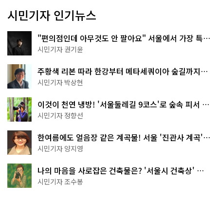
시민기자 인기뉴스
"편의점인데 아무것도 안 팔아요" 서울에서 가장 특별
한 편의점의 정체
시민기자 권기윤
주황색 리본 따라 한강부터 메타세쿼이아 숲길까지…
서울둘레길 15코스
시민기자 박상현
이것이 천연 냉방! '서울둘레길 9코스'로 숲속 피서 떠
나볼까
시민기자 정향선
한여름에도 얼음장 같은 계곡물! 서울 '진관사 계곡'이
천국이네~
시민기자 양지영
나의 마음을 사로잡은 건축물은? '서울시 건축상' 수
상작 공개!
시민기자 조수봉