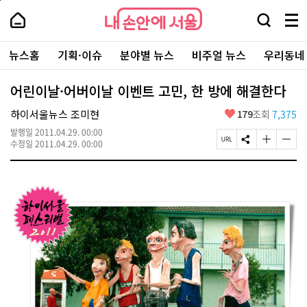
본
페
내
문
이
내
손
검
메
바
지
손
안
색
뉴
로
상
안
주
에
창
전
가
단
에
뉴스홈
기획·이슈
분야별 뉴스
비주얼 뉴스
우리동네
요
서
열
체
기
으
서
서
울
기
보
로
울
비
기
이
-
어린이날·어버이날 이벤트 고민, 한 방에 해결한다
스
동
서
바
울
좋
하이서울뉴스 조미현
179
조회
7,375
로
시
아
가
대
발행일
2011.04.29. 00:00
요
기
페
S
글
글
표
수정일
2011.04.29. 00:00
이
N
자
자
소
지
S
크
크
통
U
공
기
기
포
R
유
크
작
털
L
하
게
게
복
기
변
변
사
경
경
하
하
기
기