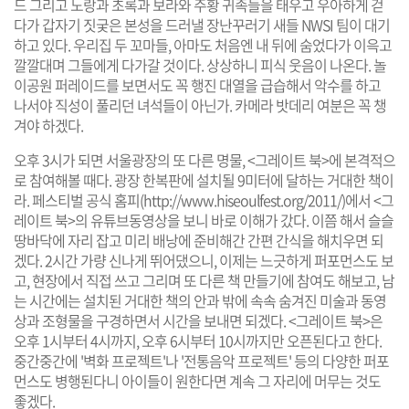
드
그리고 노랑과 초록과 보라와 주황 귀족들을 태우고 우아하게 걷
다가 갑자기 짓궂은 본성을 드러낼 장난꾸러기 새들
NWSI
팀이 대기
하고 있다. 우리집 두 꼬마들, 아마도 처음엔 내 뒤에 숨었다가 이윽고
깔깔대며 그들에게 다가갈 것이다. 상상하니 피식 웃음이 나온다. 놀
이공원 퍼레이드를 보면서도 꼭 행진 대열을 급습해서 악수를 하고
나서야 직성이 풀리던 녀석들이 아닌가. 카메라 밧데리 여분은 꼭 챙
겨야 하겠다.
오후 3시가 되면 서울광장의 또 다른 명물,
<그레이트 북>
에 본격적으
로 참여해볼 때다. 광장 한복판에 설치될 9미터에 달하는 거대한 책이
라. 페스티벌 공식 홈피(
http://www.hiseoulfest.org/2011/
)에서
<그
레이트 북>
의 유튜브동영상을 보니 바로 이해가 갔다. 이쯤 해서 슬슬
땅바닥에 자리 잡고 미리 배낭에 준비해간 간편 간식을 해치우면 되
겠다. 2시간 가량 신나게 뛰어댔으니, 이제는 느긋하게 퍼포먼스도 보
고, 현장에서 직접 쓰고 그리며 또 다른 책 만들기에 참여도 해보고, 남
는 시간에는 설치된 거대한 책의 안과 밖에 속속 숨겨진 미술과 동영
상과 조형물을 구경하면서 시간을 보내면 되겠다. <그레이트 북>은
오후 1시부터 4시까지, 오후 6시부터 10시까지만 오픈된다고 한다.
중간중간에 '벽화 프로젝트'나 '전통음악 프로젝트' 등의 다양한 퍼포
먼스도 병행된다니 아이들이 원한다면 계속 그 자리에 머무는 것도
좋겠다.