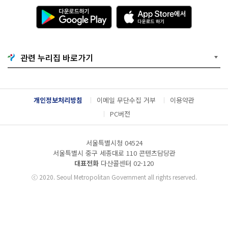
다
A
운
p
로
p
드
S
하
t
기
o
관련 누리집 바로가기
G
r
o
e
o
에
g
서
l
다
개인정보처리방침
이메일 무단수집 거부
이용약관
e
운
P
로
PC버전
l
드
a
하
y
기
서울특별시청 04524
서울특별시 중구 세종대로 110 콘텐츠담당관
대표전화
다산콜센터
02-120
ⓒ
2020. Seoul Metropolitan Government all rights reserved.