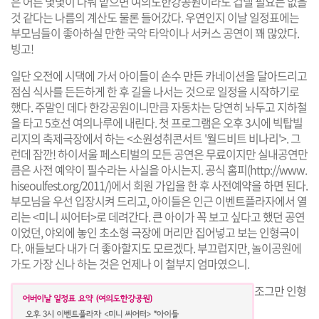
은 어른 몇몇이 나눠 맡으면 여의도한강공원이라도 겁낼 필요는 없을
것 같다는 나름의 계산도 물론 들어갔다. 우연인지 이날 일정표에는
부모님들이 좋아하실 만한 국악 타악이나 서커스 공연이 꽤 많았다.
빙고!
일단 오전에 시댁에 가서 아이들이 손수 만든 카네이션을 달아드리고
점심 식사를 든든하게 한 후 길을 나서는 것으로 일정을 시작하기로
했다. 주말인 데다 한강공원이니만큼 자동차는 당연히 놔두고 지하철
을 타고 5호선 여의나루에 내린다. 첫 프로그램은 오후 3시에 빅탑빌
리지의 축제극장에서 하는
<소원성취콘서트 '월드비트 비나리'>
. 그
런데 잠깐! 하이서울 페스티벌의 모든 공연은 무료이지만 실내공연만
큼은 사전 예약이 필수라는 사실을 아시는지. 공식 홈피(
http://www.
hiseoulfest.org/2011/
)에서 회원 가입을 한 후 사전예약을 하면 된다.
부모님을 우선 입장시켜 드리고, 아이들은 인근 이벤트플라자에서 열
리는
<미니 씨어터>
로 데려간다. 큰 아이가 꼭 보고 싶다고 했던 공연
이었던, 야외에 놓인 초소형 극장에 머리만 집어넣고 보는 인형극이
다. 애들보다 내가 더 좋아할지도 모르겠다. 부끄럽지만, 놀이공원에
가도 가장 신나 하는 것은 언제나 이 철부지 엄마였으니.
조그만 인형