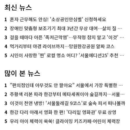
최신 뉴스
1
혼자 근무해도 안심! '소상공인안심벨' 신청하세요
2
장애인 맞춤형 보조기기 최대 3년간 무상 대여…삶의 질 높인다
3
걸을 때마다 아픈 '족저근막염'…무작정 참지 말고 '이것' 해보세요!
4
먹거리부터 야경 라이브까지…망원한강공원 알짜 코스
5
시민이 사랑한 '찐' 로컬 명소 어디? '서울에디션25' 추천 코스
많이 본 뉴스
1
"편의점인데 아무것도 안 팔아요" 서울에서 가장 특별한 편의점의 정체
2
주황색 리본 따라 한강부터 메타세쿼이아 숲길까지…서울둘레길 15코스
3
이것이 천연 냉방! '서울둘레길 9코스'로 숲속 피서 떠나볼까
4
한강 다리 아래서 영화 한 편! '다리밑 영화관' 무료 상영
5
우리 아이 체력이 쑥쑥! 클라이밍 키즈카페·어린이 체력장