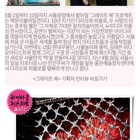
5월 1일부터 10일까지 서울광장에서 벌어질 '그레이트 북' 프로젝트
는 백문이불여일견이다. 10년 지기인 다리오와 파블로, 두 사람이 이
끄는 호주팀 웰은 '그 자체로 거대한 설치미술이면서, 뉴미디어 작품
의 전시장이고, 공연이 펼쳐지는 극장'이 되는 기상천외한 아이디어
를 멋들어지게 현실화시켰으며 그 결과물은 놀랍고도 아름답다. 서울
에 처음 온 이들은 세계를 돌며 항상 현지 아티스트들과 공동작업을
남기는데, 이번에도 USD 현대무용단, 사물놀이패 울럭, 김태은 비디
오아티스트와 함께 그리고 구경 온 시민들과 함께 페스티벌 기간 동
안 새로운 서울만의 '책'을 만들어나갈 것이다. 지난 4월 26일 서울시
의 일일 리포터로 나선 안진주씨가 개장을 앞둔 홍은예술창작센터에
서 다리오와 파블로를 발빠르게 만나고 왔다.
<그레이트 북> 기획자 인터뷰 바로가기