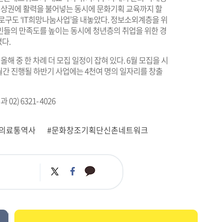
상권에 활력을 불어넣는 동시에 문화기획 교육까지 할
로구도 ‘IT희망나눔사업’을 내놓았다. 정보소외계층을 위
 주민들의 만족도를 높이는 동시에 청년층의 취업을 위한 경
다.
해 중 한 차례 더 모집 일정이 잡혀 있다. 6월 모집을 시
개월간 진행될 하반기 사업에는 4천여 명의 일자리를 창출
) 6321- 4026
제의료통역사
#문화창조기획단신촌네트워크
카
트
페
카
위
이
오
터
스
톡
북