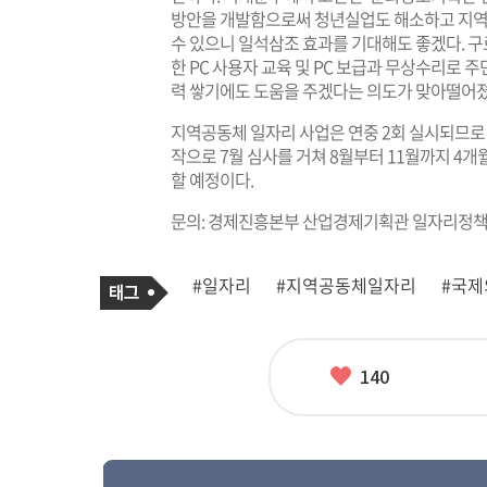
방안을 개발함으로써 청년실업도 해소하고 지역
수 있으니 일석삼조 효과를 기대해도 좋겠다. 구
한 PC 사용자 교육 및 PC 보급과 무상수리로
력 쌓기에도 도움을 주겠다는 의도가 맞아떨어졌
지역공동체 일자리 사업은 연중 2회 실시되므로 올
작으로 7월 심사를 거쳐 8월부터 11월까지 4
할 예정이다.
문의: 경제진흥본부 산업경제기획관 일자리정책과 02
기
태
#일자리
#지역공동체일자리
#국
사
그
관
련
태
그
좋
140
아
요