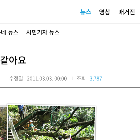
주
뉴스
영상
매거진
요
서
비
스
바
네 뉴스
시민기자 뉴스
로
가
기"
 같아요
수정일
2011.03.03. 00:00
조회
3,787