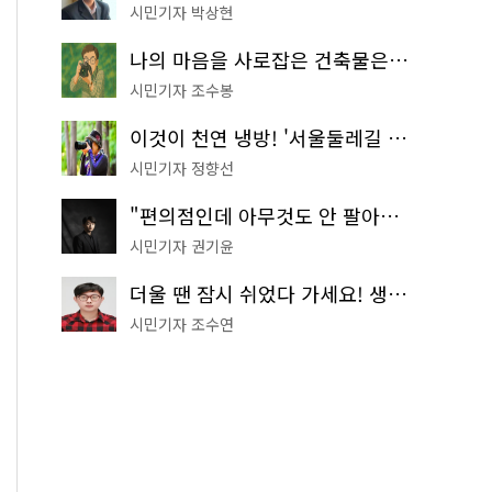
시민기자 박상현
나의 마음을 사로잡은 건축물은? '서울시 건축상' 수상작 공개!
시민기자 조수봉
이것이 천연 냉방! '서울둘레길 9코스'로 숲속 피서 떠나볼까
시민기자 정향선
"편의점인데 아무것도 안 팔아요" 서울에서 가장 특별한 편의점의 정체
시민기자 권기윤
더울 땐 잠시 쉬었다 가세요! 생수 냉장고부터 해피소·무더위쉼터까지
시민기자 조수연