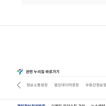
관련 누리집 바로가기
상상대로 서울
정보소통광장
열린데이터광장
부동산정보
개인정보처리방침
이메일 무단수집 거부
뉴스레터