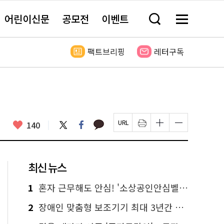
어린이신문
공모전
이벤트
검
메
색
뉴
창
전
열
체
팩트브리핑
레터구독
기
보
기
카
좋
트
페
140
페
인
글
글
카
위
이
아
이
쇄
자
자
오
터
스
요
지
하
크
크
톡
북
U
기
기
기
R
새
크
작
L
창
게
게
최신 뉴스
복
열
변
변
사
림
경
경
하
하
1
혼자 근무해도 안심! '소상공인안심벨' 신청하세요
기
기
2
장애인 맞춤형 보조기기 최대 3년간 무상 대여…삶의 질 높인다