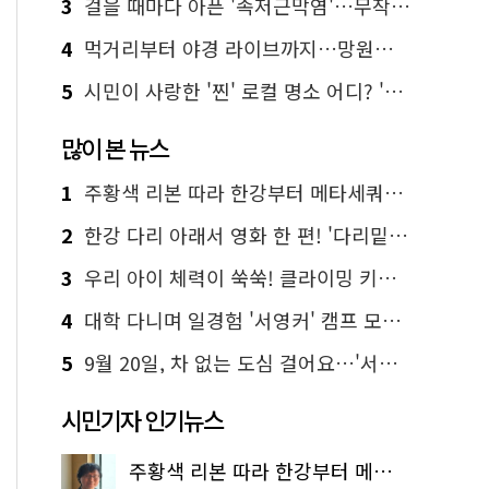
3
걸을 때마다 아픈 '족저근막염'…무작정 참지 말고 '이것' 해보세요!
4
먹거리부터 야경 라이브까지…망원한강공원 알짜 코스
5
시민이 사랑한 '찐' 로컬 명소 어디? '서울에디션25' 추천 코스
많이 본 뉴스
1
주황색 리본 따라 한강부터 메타세쿼이아 숲길까지…서울둘레길 15코스
2
한강 다리 아래서 영화 한 편! '다리밑 영화관' 무료 상영
3
우리 아이 체력이 쑥쑥! 클라이밍 키즈카페·어린이 체력장
4
대학 다니며 일경험 '서영커' 캠프 모집…전액 무료
5
9월 20일, 차 없는 도심 걸어요…'서울 걷자 페스티벌' 선착순 5천명
시민기자 인기뉴스
주황색 리본 따라 한강부터 메타세쿼이아 숲길까지…서울둘레길 15코스