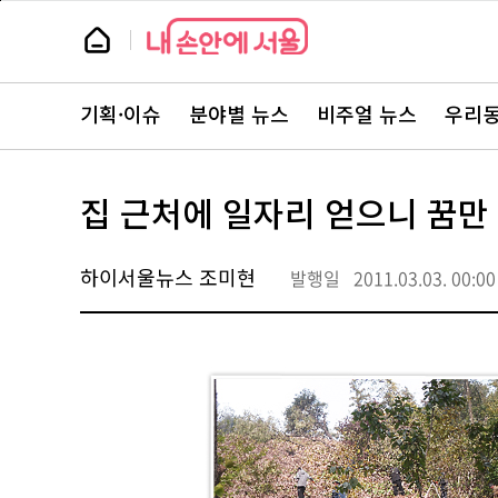
본
페
문
이
뉴
바
지
스
로
상
룸
가
단
뉴
기
으
스
로
기획·이슈
분야별 뉴스
비주얼 뉴스
우리동
주
이
요
동
서
비
스
집 근처에 일자리 얻으니 꿈만
바
로
가
기
하이서울뉴스 조미현
발행일
2011.03.03. 00:00