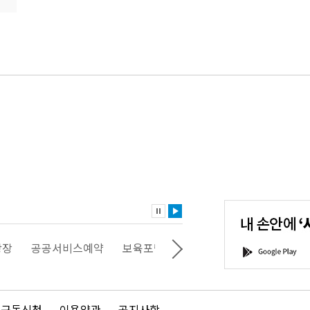
내
손
안
에
'서
광장
공공서비스예약
보육포털
일자리포털
문화포털
G
울'을
o
다
o
운
g
로
l
드
e
 구독신청
이용약관
공지사항
하