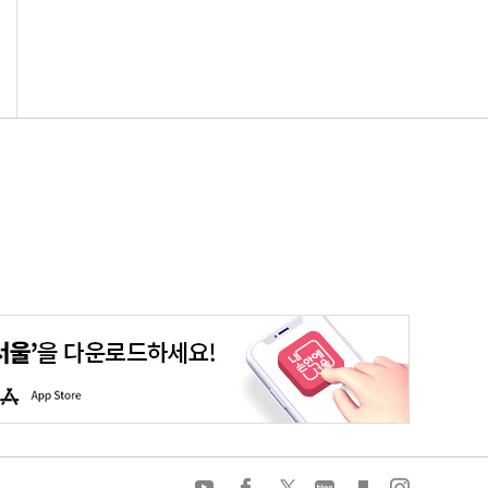
평생학습포털
청년포털
대기환경정보
에코마일리지
A
p
p
S
t
o
유
페
트
네
카
인