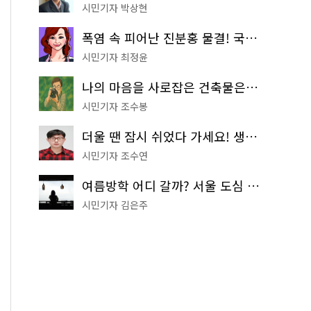
시민기자 박상현
폭염 속 피어난 진분홍 물결! 국립중앙박물관 배롱나무 명소
시민기자 최정윤
나의 마음을 사로잡은 건축물은? '서울시 건축상' 수상작 공개!
시민기자 조수봉
더울 땐 잠시 쉬었다 가세요! 생수 냉장고부터 해피소·무더위쉼터까지
시민기자 조수연
여름방학 어디 갈까? 서울 도심 무료 실내 여행 코스 추천
시민기자 김은주