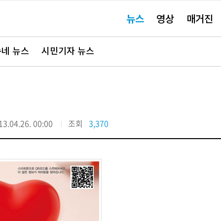
주
뉴스
영상
매거진
요
서
비
스
바
네 뉴스
시민기자 뉴스
로
가
기"
13.04.26. 00:00
조회
3,370