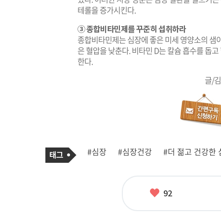
테롤을 증가시킨다.
③ 종합비타민제를 꾸준히 섭취하라
종합비타민제는 심장에 좋은 미세 영양소의 샘이
은 혈압을 낮춘다. 비타민 D는 칼슘 흡수를 돕고
한다.
글/
기
태
#심장
#심장건강
#더 젊고 건강한
사
그
관
련
태
그
좋
92
아
요