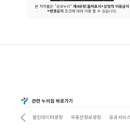
본 저작물은 "공공누리"
제4유형:출처표시+상업적 이용금지
+변경금지
조건에 따라 이용 할 수 있습니다.
관련 누리집 바로가기
정보소통광장
열린데이터광장
부동산정보광장
공공서비