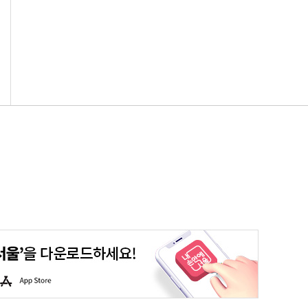
청년포털
대기환경정보
에코마일리지
스마트서울맵
A
p
p