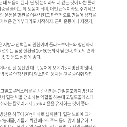
데 도움이 된다. 단 몇 분이라도 더 걷는 것이 나쁜 콜레
증을 줄이는 데 도움이 되며, 어떤 근육이라도 주기적으
이처럼 운동은 혈관을 이완시키고 탄력적으로 만들어 심장을
 가벼운 걷기부터라도 시작하자. 근력 운동이나 자전거,
이로운 지방과 단백질의 원천이며 플라노보이드와 항산화제
류 섭취는 심장 질환을 20~60%까지 낮춘다. 최고의 견과
, 잣 등도 심장에 좋다.
어나 흰 살 생선인 대구, 농어에 오메가3 지방산이 많다.
 박동을 안정시키며 혈소판이 뭉치는 것을 줄여줘 혈압
로운 고밀도콜레스테롤을 상승시키는 단일불포화지방산을
면서 혈관 벽을 청소하는 역할을 하는데 고밀도콜레스테
섭취하는 칼로리에서 25% 비율을 유지하는 것이 좋다.
산은 하루에 20g 이하로 섭취한다. 혈관 노화에 크게
 낙농제품, 기름에 튀긴 패스트푸드 등이 많이 함유하고
는 주범으로 혈관에 염증을 일으키고 혈액 내 저밀도콜레스