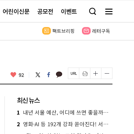
어린이신문
공모전
이벤트
검
메
색
뉴
창
전
열
체
팩트브리핑
레터구독
기
보
기
카
좋
트
페
92
페
인
글
글
카
위
이
아
이
쇄
자
자
오
터
스
요
지
하
크
크
톡
북
U
기
기
기
R
새
크
작
L
창
게
게
최신 뉴스
복
열
변
변
사
림
경
경
하
하
1
내년 서울 예산, 어디에 쓰면 좋을까요? 온라인 투표
기
기
2
영화·AI 등 192개 강좌 쏟아진다! 서울시민대학 선착순 신청