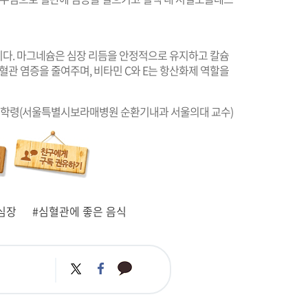
다. 마그네슘은 심장 리듬을 안정적으로 유지하고 칼슘
 혈관 염증을 줄여주며, 비타민 C와 E는 항산화제 역할을
김학령(서울특별시보라매병원 순환기내과 서울의대 교수)
 심장
#심혈관에 좋은 음식
카
트
페
카
위
이
오
터
스
톡
북