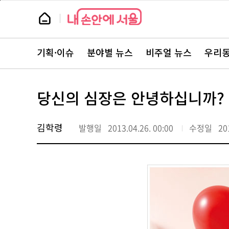
본
페
문
이
뉴
바
지
스
로
상
룸
가
단
뉴
기
으
스
로
기획·이슈
분야별 뉴스
비주얼 뉴스
우리동
주
이
요
동
서
비
스
당신의 심장은 안녕하십니까?
바
로
가
기
김학령
발행일
2013.04.26. 00:00
수정일
20