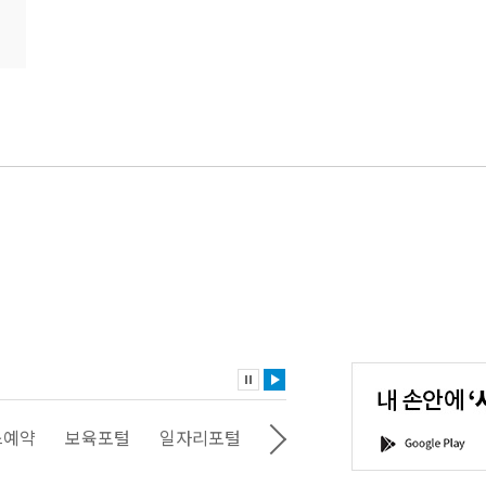
내
손
안
에
'서
스예약
보육포털
일자리포털
문화포털
평생학습포털
G
울'을
o
다
o
운