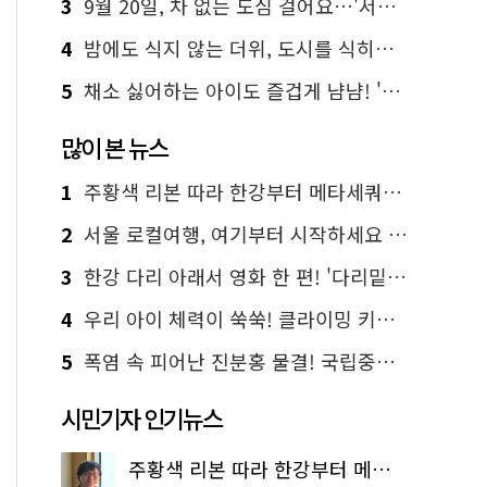
3
9월 20일, 차 없는 도심 걸어요…'서울 걷자 페스티벌' 선착순 5천명
4
밤에도 식지 않는 더위, 도시를 식히는 시원한 해법은?
5
채소 싫어하는 아이도 즐겁게 냠냠! '찾아가는 서울시 식생활 교육' 현장
많이 본 뉴스
1
주황색 리본 따라 한강부터 메타세쿼이아 숲길까지…서울둘레길 15코스
2
서울 로컬여행, 여기부터 시작하세요 '서울에디션25'
3
한강 다리 아래서 영화 한 편! '다리밑 영화관' 무료 상영
4
우리 아이 체력이 쑥쑥! 클라이밍 키즈카페·어린이 체력장
5
폭염 속 피어난 진분홍 물결! 국립중앙박물관 배롱나무 명소
시민기자 인기뉴스
주황색 리본 따라 한강부터 메타세쿼이아 숲길까지…서울둘레길 15코스