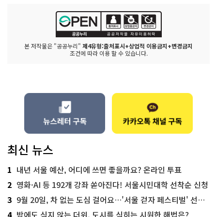
본 저작물은 "공공누리"
제4유형:출처표시+상업적 이용금지+변경금지
조건에 따라 이용 할 수 있습니다.
최신 뉴스
1
내년 서울 예산, 어디에 쓰면 좋을까요? 온라인 투표
2
영화·AI 등 192개 강좌 쏟아진다! 서울시민대학 선착순 신청
3
9월 20일, 차 없는 도심 걸어요…'서울 걷자 페스티벌' 선착순 5천명
4
밤에도 식지 않는 더위, 도시를 식히는 시원한 해법은?