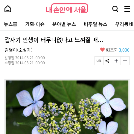
본
페
내
문
이
내
손
검
메
바
지
손
안
색
뉴
로
상
안
주
에
창
전
가
단
에
뉴스홈
기획·이슈
분야별 뉴스
비주얼 뉴스
우리동네
요
서
열
체
기
으
서
서
울
기
보
로
울
비
기
이
-
갑자기 인생이 터무니없다고 느껴질 때...
스
동
서
바
울
좋
김별아(소설가)
62
조회
3,006
로
시
아
가
대
발행일
2014.03.21. 00:00
요
기
페
S
글
글
표
수정일
2014.03.21. 00:00
이
N
자
자
소
지
S
크
크
통
U
공
기
기
포
R
유
크
작
털
L
하
게
게
복
기
변
변
사
경
경
하
하
기
기