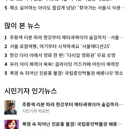
5
채소 싫어하는 아이도 즐겁게 냠냠! '찾아가는 서울시 식생활 교육' 현장
많이 본 뉴스
1
주황색 리본 따라 한강부터 메타세쿼이아 숲길까지…서울둘레길 15코스
2
서울 로컬여행, 여기부터 시작하세요 '서울에디션25'
3
한강 다리 아래서 영화 한 편! '다리밑 영화관' 무료 상영
4
우리 아이 체력이 쑥쑥! 클라이밍 키즈카페·어린이 체력장
5
폭염 속 피어난 진분홍 물결! 국립중앙박물관 배롱나무 명소
시민기자 인기뉴스
주황색 리본 따라 한강부터 메타세쿼이아 숲길까지…
서울둘레길 15코스
시민기자 박상현
폭염 속 피어난 진분홍 물결! 국립중앙박물관 배롱나