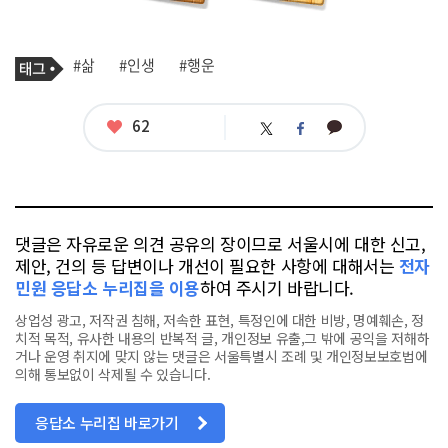
기
태
#삶
#인생
#행운
사
그
관
련
태
좋
62
카
트
페
그
아
카
위
이
요
오
터
스
톡
북
댓글은 자유로운 의견 공유의 장이므로 서울시에 대한 신고,
제안, 건의 등 답변이나 개선이 필요한 사항에 대해서는
전자
민원 응답소 누리집을 이용
하여 주시기 바랍니다.
상업성 광고, 저작권 침해, 저속한 표현, 특정인에 대한 비방, 명예훼손, 정
치적 목적, 유사한 내용의 반복적 글, 개인정보 유출,그 밖에 공익을 저해하
거나 운영 취지에 맞지 않는 댓글은 서울특별시 조례 및 개인정보보호법에
의해 통보없이 삭제될 수 있습니다.
응답소 누리집 바로가기