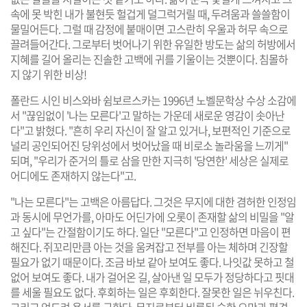
속에 못 박힌 내가 불현듯 헐겁게 덜그럭거릴 때, 두려움과 쓸쓸함이
물밀어든다. 그럴 때 감정에 붙매이면 고스란히 우울과 허무 속으로
끌려들어간다. 그로부터 벗어나기 위한 유일한 방도는 삶의 허방에서
지혜를 길어 올리는 진솔한 고백에 귀를 기울이는 것뿐이다. 침몰하
지 않기 위한 비상!
폴란드 시인 비스와바 쉼보르스카는 1996년 노벨문학상 수상 소감에
서 "끊임없이 '나는 모른다'고 말하는 가운데 새로운 영감이 솟아난
다"고 밝혔다. "흔히 우리 자신이 잘 알고 있거나, 보편적인 기준으로
널리 공인되어진 당위성에서 벗어났을 때 비로소 놀라움을 느끼게"
되며, "우리가 준거의 틀로 삼을 만한 지극히 '당연한' 세상은 실제로
어디에도 존재하지 않는다"고.
"나는 모른다"는 고백은 아름답다. 그것은 무지에 대한 겸허한 인정임
과 동시에 무언가를, 아마도 어딘가에 오롯이 존재할 삶의 비밀을 "알
고 싶다"는 간절함이기도 하다. 일단 "모른다"고 인정하면 마음이 편
해진다. 쥐꼬리만큼 아는 것을 움켜잡고 전부를 아는 체하며 긴장할
필요가 없기 때문이다. 조금 바보 같아 보여도 좋다. 나잇값 못하고 철
없어 보여도 좋다. 내가 걸어온 길, 살아낸 일 모두가 정당하다고 핏대
를 세울 필요도 없다. 후회하는 일은 후회한다. 잘못한 일은 뉘우친다.
그리고 엎드려 용서를 구한다. 무지로부터 비롯된 숱한 오만과 편견