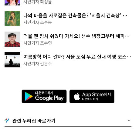
무 명소
시민기자 최정윤
나의 마음을 사로잡은 건축물은? '서울시 건축상' 수
상작 공개!
시민기자 조수봉
더울 땐 잠시 쉬었다 가세요! 생수 냉장고부터 해피소
·무더위쉼터까지
시민기자 조수연
여름방학 어디 갈까? 서울 도심 무료 실내 여행 코스
추천
시민기자 김은주
다
A
운
p
로
p
드
S
하
t
기
o
관련 누리집 바로가기
G
r
o
e
o
에