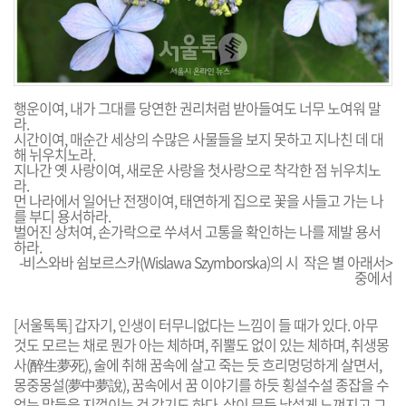
행운이여, 내가 그대를 당연한 권리처럼 받아들여도 너무 노여워 말
라.
시간이여, 매순간 세상의 수많은 사물들을 보지 못하고 지나친 데 대
해 뉘우치노라.
지나간 옛 사랑이여, 새로운 사랑을 첫사랑으로 착각한 점 뉘우치노
라.
먼 나라에서 일어난 전쟁이여, 태연하게 집으로 꽃을 사들고 가는 나
를 부디 용서하라.
벌어진 상처여, 손가락으로 쑤셔서 고통을 확인하는 나를 제발 용서
하라.
-비스와바 쉼보르스카(Wislawa Szymborska)의 시 작은 별 아래서>
중에서
[서울톡톡] 갑자기, 인생이 터무니없다는 느낌이 들 때가 있다. 아무
것도 모르는 채로 뭔가 아는 체하며, 쥐뿔도 없이 있는 체하며, 취생몽
사(醉生夢死), 술에 취해 꿈속에 살고 죽는 듯 흐리멍덩하게 살면서,
몽중몽설(夢中夢說), 꿈속에서 꿈 이야기를 하듯 횡설수설 종잡을 수
없는 말들을 지껄이는 것 같기도 하다. 삶이 문득 낯설게 느껴지고 그