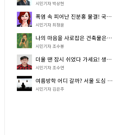
시민기자 박상현
폭염 속 피어난 진분홍 물결! 국립중앙박물관 배롱나무 명소
시민기자 최정윤
나의 마음을 사로잡은 건축물은? '서울시 건축상' 수상작 공개!
시민기자 조수봉
더울 땐 잠시 쉬었다 가세요! 생수 냉장고부터 해피소·무더위쉼터까지
시민기자 조수연
여름방학 어디 갈까? 서울 도심 무료 실내 여행 코스 추천
시민기자 김은주