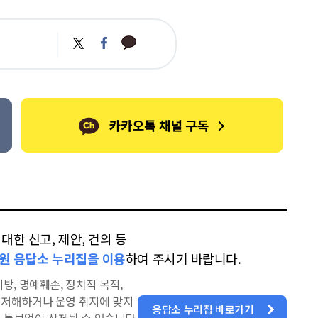
카
트
페
카
위
이
오
터
스
톡
북
한 신고, 제안, 건의 등
원 응답소 누리집을 이용
하여 주시기 바랍니다.
방, 명예훼손, 정치적 목적,
을 저해하거나 운영 취지에 맞지
응답소 누리집 바로가기