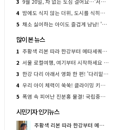
3
9월 20일, 차 없는 도심 걸어요…'서울 걷자 페스티벌' 선착순 5천명
4
밤에도 식지 않는 더위, 도시를 식히는 시원한 해법은?
5
채소 싫어하는 아이도 즐겁게 냠냠! '찾아가는 서울시 식생활 교육' 현장
많이 본 뉴스
1
주황색 리본 따라 한강부터 메타세쿼이아 숲길까지…서울둘레길 15코스
2
서울 로컬여행, 여기부터 시작하세요 '서울에디션25'
3
한강 다리 아래서 영화 한 편! '다리밑 영화관' 무료 상영
4
우리 아이 체력이 쑥쑥! 클라이밍 키즈카페·어린이 체력장
5
폭염 속 피어난 진분홍 물결! 국립중앙박물관 배롱나무 명소
시민기자 인기뉴스
주황색 리본 따라 한강부터 메타세쿼이아 숲길까지…서울둘레길 15코스