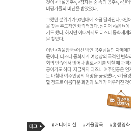
것이 <백설공주>, <잠자는 숲 속의 공주>, <
비평가들의 비난을 받았었다.
그랬던 분위기가 90년대에 조금 달라진다. <인어
을 찾는 주도적인 캐릭터였다. 심지어 <뮬란>에
기도 했다. 하지만 이때까지도 디즈니 동화세계
을 찾았다.
이번 <겨울왕국>에선 백인 공주님들의 자매애가
몫이다. 디즈니 동화세계 여성상의 극적인 변화라
회의 인습에서 벗어나 홀로서기를 외칠 때 관객
공이기도 하다. 지금까지 디즈니 여주인공은 언
는 마침내 여주인공의 욕망을 긍정했다. <겨울왕
할 정도로 아름다운 화면과 노래가 어우러진 것
기
태
#애니메이션
#겨울왕국
#흥행영화
사
그
관