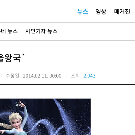
주
뉴스
영상
매거진
요
서
비
스
바
네 뉴스
시민기자 뉴스
로
가
기"
울왕국`
수정일
2014.02.11. 00:00
조회
2,043