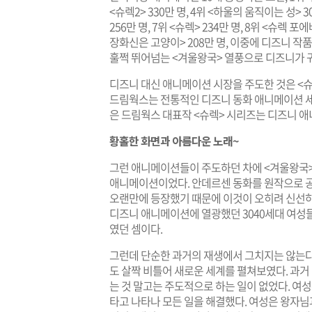
<슈렉2> 330만 명, 4위 <하울의 움직이는 성> 3
256만 명, 7위 <슈렉> 234만 명, 8위 <슈렉 포에
장화신은 고양이> 208만 명, 이중에 디즈니 작품
훌쩍 뛰어넘는 <겨울왕국> 열풍으로 디즈니가 
디즈니 대신 애니메이션 시장을 주도한 것은 <
드림웍스는 전통적인 디즈니 동화 애니메이션 세
은 드림웍스 대표작 <슈렉> 시리즈는 디즈니 
황홀한 화면과 아름다운 노래~
그런 애니메이션들이 주도하던 차에 <겨울왕국>
애니메이션이었다. 안데르센 동화를 원작으로 공
오랜만에 등장했기 때문에 이것이 오히려 신선하게
디즈니 애니메이션에 열광했던 3040세대 여성
였던 셈이다.
그런데 단순한 과거의 재생에서 그치지는 않는다
도 살짝 비틀어 새로운 세계를 펼쳐보였다. 과
는 것 말고는 주도적으로 하는 일이 없었다. 
타고 나타나 모든 일을 해결했다. 여성은 왕자님