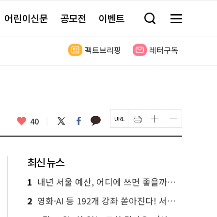
어린이신문
공모전
이벤트
검
메
색
뉴
창
전
열
체
팩트브리핑
레터구독
기
보
기
카
좋
트
페
40
페
인
글
글
카
위
이
아
이
쇄
자
자
오
터
스
요
지
하
크
크
톡
북
U
기
기
기
R
새
크
작
L
창
게
게
최신 뉴스
복
열
변
변
사
림
경
경
하
하
1
내년 서울 예산, 어디에 쓰면 좋을까요? 온라인 투표
기
기
2
영화·AI 등 192개 강좌 쏟아진다! 서울시민대학 선착순 신청