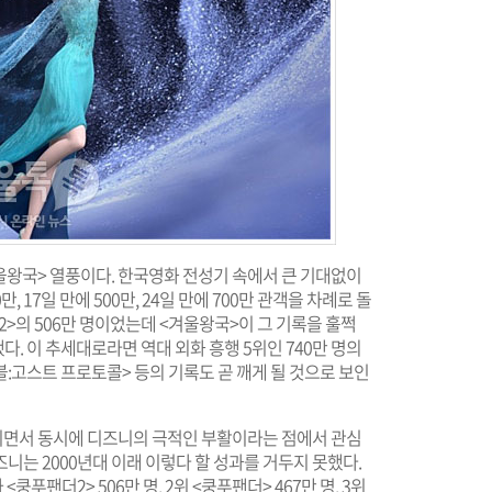
울왕국> 열풍이다. 한국영화 전성기 속에서 큰 기대없이
만, 17일 만에 500만, 24일 만에 700만 관객을 차례로 돌
>의 506만 명이었는데 <겨울왕국>이 그 기록을 훌쩍
. 이 추세대로라면 역대 외화 흥행 5위인 740만 명의
서블:고스트 프로토콜> 등의 기록도 곧 깨게 될 것으로 보인
이면서 동시에 디즈니의 극적인 부활이라는 점에서 관심
니는 2000년대 이래 이렇다 할 성과를 거두지 못했다.
쿵푸팬더2> 506만 명, 2위 <쿵푸팬더> 467만 명, 3위