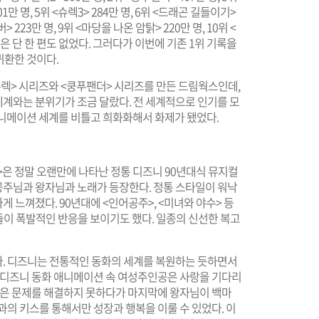
01만 명, 5위 <슈렉3> 284만 명, 6위 <드래곤 길들이기>
버> 223만 명, 9위 <마당을 나온 암탉> 220만 명, 10위 <
은 단 한 편도 없었다. 그러다가 이번에 기존 1위 기록을
귀환한 것이다.
슈렉> 시리즈와 <쿵푸팬더> 시리즈를 만든 드림웍스인데,
계와는 분위기가 조금 달랐다. 전 세계적으로 인기를 모
애니메이션 세계를 비틀고 희화화해서 화제가 됐었다.
은 정말 오랜만에 나타난 정통 디즈니 90년대식 뮤지컬
주님과 왕자님과 노래가 등장한다. 정통 스타일이 워낙
 느껴졌다. 90년대에 <인어공주>, <미녀와 야수> 등
들이 폭발적인 반응을 보이기도 했다. 일종의 신선한 복고
. 디즈니는 전통적인 동화의 세계를 복원하는 듯하면서
거 디즈니 동화 애니메이션 속 여성주인공은 사랑을 기다리
여성은 문제를 해결하지 못하다가 마지막에 왕자님이 백마
과의 키스를 통해서만 성장과 행복을 이룰 수 있었다. 이