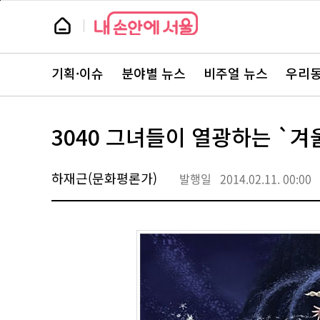
본
페
문
이
뉴
바
지
스
로
상
룸
가
단
뉴
기
으
스
로
기획·이슈
분야별 뉴스
비주얼 뉴스
우리동
주
이
요
동
서
비
스
3040 그녀들이 열광하는 `겨
바
로
가
기
하재근(문화평론가)
발행일
2014.02.11. 00:00