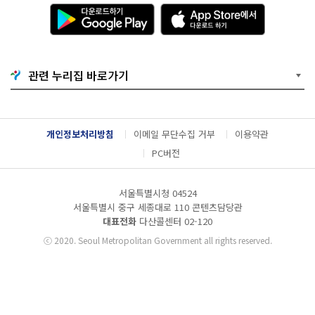
다
A
운
p
로
p
드
S
하
t
기
o
관련 누리집 바로가기
G
r
o
e
o
에
g
서
l
다
개인정보처리방침
이메일 무단수집 거부
이용약관
e
운
P
로
PC버전
l
드
a
하
y
기
서울특별시청 04524
서울특별시 중구 세종대로 110 콘텐츠담당관
대표전화
다산콜센터
02-120
ⓒ
2020. Seoul Metropolitan Government all rights reserved.