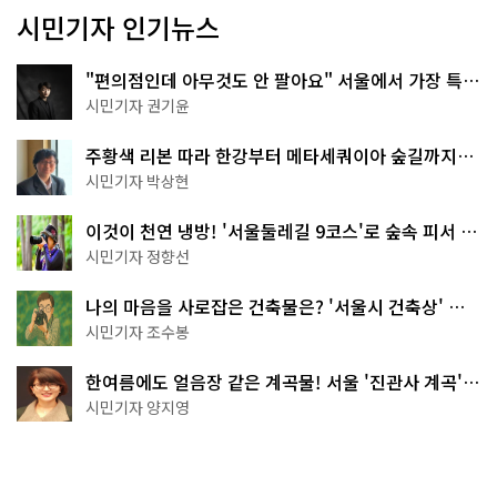
시민기자 인기뉴스
"편의점인데 아무것도 안 팔아요" 서울에서 가장 특별
한 편의점의 정체
시민기자 권기윤
주황색 리본 따라 한강부터 메타세쿼이아 숲길까지…
서울둘레길 15코스
시민기자 박상현
이것이 천연 냉방! '서울둘레길 9코스'로 숲속 피서 떠
나볼까
시민기자 정향선
나의 마음을 사로잡은 건축물은? '서울시 건축상' 수
상작 공개!
시민기자 조수봉
한여름에도 얼음장 같은 계곡물! 서울 '진관사 계곡'이
천국이네~
시민기자 양지영