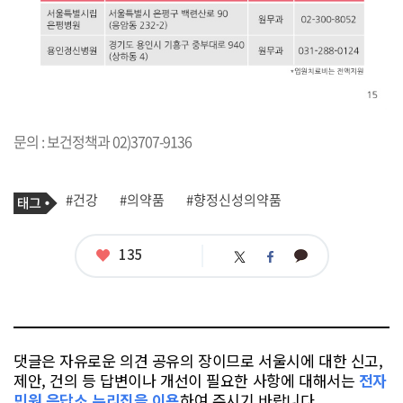
문의 : 보건정책과 02)3707-9136
기
태
#건강
#의약품
#향정신성의약품
사
그
관
련
태
좋
135
카
트
페
그
아
카
위
이
요
오
터
스
톡
북
댓글은 자유로운 의견 공유의 장이므로 서울시에 대한 신고,
제안, 건의 등 답변이나 개선이 필요한 사항에 대해서는
전자
민원 응답소 누리집을 이용
하여 주시기 바랍니다.