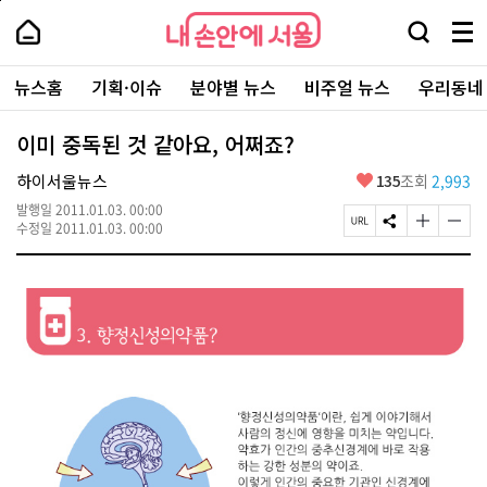
본
페
내
문
이
내
손
검
메
바
지
손
안
색
뉴
로
상
안
주
에
창
전
가
단
에
뉴스홈
기획·이슈
분야별 뉴스
비주얼 뉴스
우리동네
요
서
열
체
기
으
서
서
울
기
보
로
울
비
기
이
-
이미 중독된 것 같아요, 어쩌죠?
스
동
서
바
울
좋
하이서울뉴스
135
조회
2,993
로
시
아
가
대
발행일
2011.01.03. 00:00
요
기
페
S
글
글
표
수정일
2011.01.03. 00:00
이
N
자
자
소
지
S
크
크
통
U
공
기
기
포
R
유
크
작
털
L
하
게
게
복
기
변
변
사
경
경
하
하
기
기