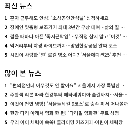
최신 뉴스
1
혼자 근무해도 안심! '소상공인안심벨' 신청하세요
2
장애인 맞춤형 보조기기 최대 3년간 무상 대여…삶의 질 높인다
3
걸을 때마다 아픈 '족저근막염'…무작정 참지 말고 '이것' 해보세요!
4
먹거리부터 야경 라이브까지…망원한강공원 알짜 코스
5
시민이 사랑한 '찐' 로컬 명소 어디? '서울에디션25' 추천 코스
많이 본 뉴스
1
"편의점인데 아무것도 안 팔아요" 서울에서 가장 특별한 편의점의 정체
2
주황색 리본 따라 한강부터 메타세쿼이아 숲길까지…서울둘레길 15코스
3
이것이 천연 냉방! '서울둘레길 9코스'로 숲속 피서 떠나볼까
4
한강 다리 아래서 영화 한 편! '다리밑 영화관' 무료 상영
5
우리 아이 체력이 쑥쑥! 클라이밍 키즈카페·어린이 체력장