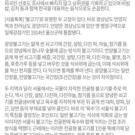
외국인 선호도 조사에서 빠지지 않고 상위권을 기록하고 있으며 비빔
밥, 김치 등과 함께 한국을 대표하는 음식으로도 손꼽힌다.
[서울톡톡] '불고기'로 유명한 두 고장이 있다. 바로 경상남도 언양지
역과 전라남도 광양이다. 언양은 경상남도에 있던 옛 행정구역으로
일제강점기인 1914년 울산군에 통합됐다.
광양불고기는 얇게 썬 쇠고기에 간장, 설탕, 다진 파, 마늘, 참기름 등
으로 양념해서 참나무 숯불에 굽는 방식의 불고기이다. 언양불고기는
굵게 채 썬 쇠고기를 배즙, 국간장, 설탕, 다진 파, 다진 마늘, 물엿, 참기
름, 후춧가루 등을 넣고 버무린 것을 석쇠위에 굽는데, 이때 석쇠위에
물 적신 한지를 깐다. 다 익으면 통깨를 뿌려 낸다. 광양불고기는 일반
간장을, 언양불고기는 국간장(조선간장)을 쓰는 것이 차이점이다.
두 지역과 달리 서울에서는 국물이 자작한 전골형 불고기를 주로 먹
는다. 역시 간장, 설탕, 다진파, 다진마늘, 참기름 등으로 양념한 쇠고
기를 전골냄비에 넣고 육수를 자작하게 부은 뒤 굵게 썬 대파, 양파, 당
근, 당면 등의 부재료를 넣어 끓인다. 바로 이 '육수'가 서울식 불고기
의 특징을 결정짓는 포인트다. 일반 불고기는 석쇠에 직화로 굽는 방
식이지만 서울식 불고기는 전골판에 육수와 함께 익히는 간접 조리
방식을 택했다. 근래에는 이러한 전골형 불고기를 1인용 뚝배기에 담
아 뚝배기 불고기라는 메뉴로 판매하는 것을 흔히 볼 수 있다.