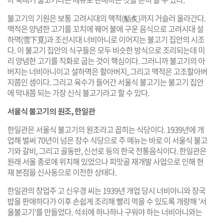
불고기의 기원은 보통 고려시대의 맥적(貊炙)까지 거슬러 올라간다.
맥적은 양념한 고기를 꼬치에 꿰어 불에 구운 음식으로 고려시대 설
하멱(雪下覓)과 조선시대 너비아니로 이어지는 불고기 집안의 시조
다. 이 불고기 집안의 식구들은 모두 비슷한 방식으로 조리되는데 미
리 양념한 고기를 직화로 굽는 것이 핵심이다. 그러니까 불고기의 아
버지는 너비아니이고 설하멱은 할아버지, 그리고 맥적은 고조할아버
지쯤인 셈이다. 그리고 육수가 들어간 서울식 불고기는 불고기 집안
에 막내쯤 되는 가장 신식 불고기라고 할 수 있다.
서울식 불고기의 원조, 한일관
한일관은 서울식 불고기의 원조라고 꼽히는 식당이다. 1939년에 개
업해 벌써 70년이 넘은 장수 식당으로 주 메뉴는 바로 이 서울식 불고
기와 갈비, 그리고 골동반, 신선로 등의 한국 전통음식이다. 한일관은
원래 서울 종로에 위치해 있었으나 피맛골 재개발 사업으로 인해 현
재 본점을 신사동으로 이전한 상태다.
한일관의 창업주 고 신우경 씨는 1939년 개업 당시 너비아니와 장국
밥을 판매하다가 이후 손쉽게 조리해 빨리 먹을 수 있도록 개량해 '서
울불고기'를 만들었다. 석쇠에 하나하나 구워야 하는 너비아니와는