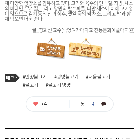
에 다양한 영양소를 함유하고 있다. 고기와 육수의 단백질, 지방, 채소
의 비타민, 무기질, 그리고 당면의 탄수화물. 다만 채소에 비해 고기양
이 많으므로 김치 등의 찬과 상추, 깻잎 등의 쌈 채소, 그리고 밥과 함
께 먹으면 더욱 좋다.
글_정희선 교수(숙명여자대학교 전통문화예술대학원)
기
태
#언양불고기
#광양불고기
#서울불고기
사
그
관
#불고기
#불고기 영양
련
태
그
좋
74
카
트
페
아
카
위
이
요
오
터
스
톡
북