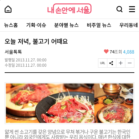
본
페
내
문
이
내
손
검
메
바
지
손
안
색
뉴
로
상
안
주
에
창
전
가
단
에
뉴스홈
기획·이슈
분야별 뉴스
비주얼 뉴스
우리동네
요
서
열
체
기
으
서
서
울
기
보
로
울
비
기
이
-
오늘 저녁, 불고기 어때요
스
동
서
바
울
좋
서울톡톡
74
조회
4,088
로
시
아
가
대
발행일
2013.11.27. 00:00
요
기
페
S
글
글
표
수정일
2013.11.27. 00:00
이
N
자
자
소
지
S
크
크
통
U
공
기
기
포
R
유
크
작
털
L
하
게
게
복
기
변
변
사
경
경
하
하
기
기
얇게 썬 소고기를 갖은 양념으로 무쳐 볶거나 구운 불고기는 한국인
뿐 아니라 외국인에게도 사랑받는 우리 음식이다. 매년 한식에 대한