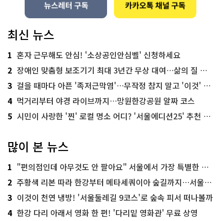
최신 뉴스
1
혼자 근무해도 안심! '소상공인안심벨' 신청하세요
2
장애인 맞춤형 보조기기 최대 3년간 무상 대여…삶의 질 높인다
3
걸을 때마다 아픈 '족저근막염'…무작정 참지 말고 '이것' 해보세요!
4
먹거리부터 야경 라이브까지…망원한강공원 알짜 코스
5
시민이 사랑한 '찐' 로컬 명소 어디? '서울에디션25' 추천 코스
많이 본 뉴스
1
"편의점인데 아무것도 안 팔아요" 서울에서 가장 특별한 편의점의 정체
2
주황색 리본 따라 한강부터 메타세쿼이아 숲길까지…서울둘레길 15코스
3
이것이 천연 냉방! '서울둘레길 9코스'로 숲속 피서 떠나볼까
4
한강 다리 아래서 영화 한 편! '다리밑 영화관' 무료 상영