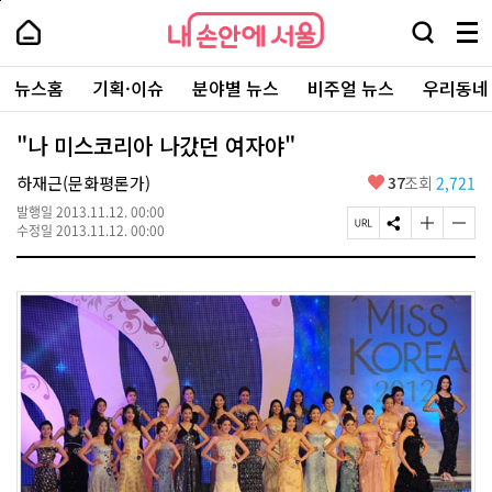
본
페
내
문
이
내
손
검
메
바
지
손
안
색
뉴
로
상
안
주
에
창
전
가
단
에
뉴스홈
기획·이슈
분야별 뉴스
비주얼 뉴스
우리동네
요
서
열
체
기
으
서
서
울
기
보
로
울
비
기
이
-
"나 미스코리아 나갔던 여자야"
스
동
서
바
울
좋
하재근(문화평론가)
37
조회
2,721
로
시
아
가
대
발행일
2013.11.12. 00:00
요
기
페
S
글
글
표
수정일
2013.11.12. 00:00
이
N
자
자
소
지
S
크
크
통
U
공
기
기
포
R
유
크
작
털
L
하
게
게
복
기
변
변
사
경
경
하
하
기
기