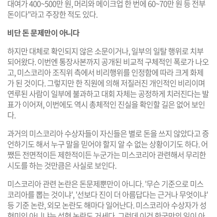
대여가 400~500만 원, 머리와 메이크업 한 번에 60~70만 원 등 전부
돈이다"라고 주장한 적도 있다.
비단 돈 문제만이 아니다
하지만 대체로 확인되지 않은 소문이거나, 일부의 일탈 행위로 치부
되어왔다. 이번엔 통장사본까지 공개된 비교적 구체적인 폭로가 나오
고, 미스코리아 조직위 측에서 비리행위를 인정함에 따라 크게 화제
가 된 것이다. 그렇지만 한 직원에 의해 저질러진 개인적인 비리이며
연루된 사람이 일부에 불과하고 대회 자체는 공정하게 치러진다는 발
표가 이어져, 이번에도 역시 총체적인 진실을 확인할 길은 없어 보인
다.
과거의 미스코리아 수상자들이 자신들은 별로 돈을 쓰지 않았다고 증
언하기도 해서 누구 말을 믿어야 할지 알 수 없는 상황이기도 하다. 어
쨌든 전면적이든 제한적이든 누군가는 미스코리아 관련해서 무리한
시도를 하는 것만큼은 사실로 보인다.
미스코리아 관련 논란은 돈문제뿐만이 아니다. '무슨 기준으로 미스
코리아를 뽑는 것이냐', '선보다 진이 더 아름답다는 근거나 무엇이냐'
등 기준 논란, 외모 논란도 해마다 일어난다. 미스코리아 수상자가 성
형미인 아니냐는 성형 논란도 거세다. 그런데 이건 한국만의 일이 아