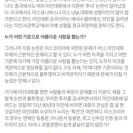
니다. 중국에서도 여러 미인대회에서 이른바 '추녀' 논란이 일어났었
다. 미국에서도 미스유니버스나 미스 USA 대회에 성형미인이 많이 참
가한다고 한다. 미인대회 강국이라는 베네수엘라에선, 미인을 길러낸
다는 '미인사관학교'에서 아예 성형을 정규과정처럼 권하기도 한다.
누가 어떤 기준으로 아름다운 사람을 뽑는가?
그러니까 각종 논란은 미스코리아에 국한된 문제가 아닌, 미인대회
자체의 근본적인 문제라고 할 수 있다. 누가 어떤 자격을 가지고 어떤
기준에 의거해 가장 아름다운 사람을 뽑는다는 건지, 도무지 이것을
객관적으로 정당화할 길이 없다. 구조 자체, '미'에 대한 기준이라는 것
자체가 근본적으로 불투명하고 비객관적이기 때문에 문제가 터질 가
능성은 언제나 있다.
거기에 미인대회를 향한 사람들의 욕망이 문제를 더 키운다. 왜들 그
렇게 논란과 불투명성, 무리한 투자를 감내하면서까지 미인대회에 달
려드는 것일까? 지난 90년대 이전에 비하면 대중의 관심은 좀 덜 한
것같지만 미인대회 수상자가 누리는 '특전'은 여전하다. 미스코리아
의 경우는 연예인 등용문, 아나운서 등용문, 최고 신부감 인증 등의 의
미까지 있다. 이러니 과열경쟁이 쉽게 끝날리 없지 않은가?