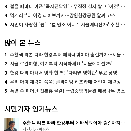
3
걸을 때마다 아픈 '족저근막염'…무작정 참지 말고 '이것' 해보세요!
4
먹거리부터 야경 라이브까지…망원한강공원 알짜 코스
5
시민이 사랑한 '찐' 로컬 명소 어디? '서울에디션25' 추천 코스
많이 본 뉴스
1
주황색 리본 따라 한강부터 메타세쿼이아 숲길까지…서울둘레길 15코스
2
서울 로컬여행, 여기부터 시작하세요 '서울에디션25'
3
한강 다리 아래서 영화 한 편! '다리밑 영화관' 무료 상영
4
우리 아이 체력이 쑥쑥! 클라이밍 키즈카페·어린이 체력장
5
폭염 속 피어난 진분홍 물결! 국립중앙박물관 배롱나무 명소
시민기자 인기뉴스
주황색 리본 따라 한강부터 메타세쿼이아 숲길까지…
서울둘레길 15코스
시민기자 박상현