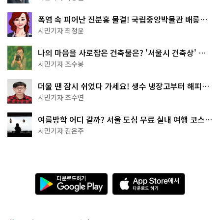
폭염 속 피어난 진분홍 물결! 국립중앙박물관 배롱나
무 명소
시민기자 최정윤
나의 마음을 사로잡은 건축물은? '서울시 건축상' 수
상작 공개!
시민기자 조수봉
더울 땐 잠시 쉬었다 가세요! 생수 냉장고부터 해피소
·무더위쉼터까지
시민기자 조수연
여름방학 어디 갈까? 서울 도심 무료 실내 여행 코스
추천
시민기자 김은주
다
A
운
p
로
p
드
S
하
t
기
o