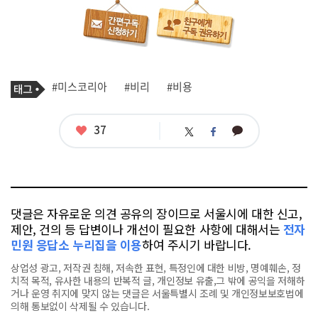
기
태
#미스코리아
#비리
#비용
사
그
관
련
태
좋
37
카
트
페
그
아
카
위
이
요
오
터
스
톡
북
댓글은 자유로운 의견 공유의 장이므로 서울시에 대한 신고,
제안, 건의 등 답변이나 개선이 필요한 사항에 대해서는
전자
민원 응답소 누리집을 이용
하여 주시기 바랍니다.
상업성 광고, 저작권 침해, 저속한 표현, 특정인에 대한 비방, 명예훼손, 정
치적 목적, 유사한 내용의 반복적 글, 개인정보 유출,그 밖에 공익을 저해하
거나 운영 취지에 맞지 않는 댓글은 서울특별시 조례 및 개인정보보호법에
의해 통보없이 삭제될 수 있습니다.