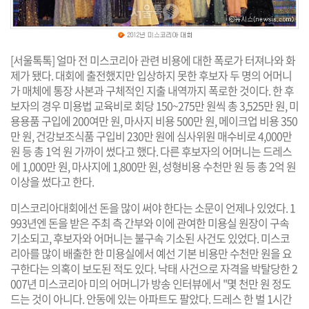
[서울톡톡] 얼마 전 미스코리아 관련 비용에 대한 폭로가 터져나와 화
제가 됐다. 대회에 출전했지만 입상하지 못한 후보자 두 명의 어머니
가 매체에 통장 사본과 구체적인 지출 내역까지 폭로한 것이다. 한 후
보자의 경우 미용법 교육비로 회당 150~275만 원씩 총 3,525만 원, 미
용용품 구입에 200여만 원, 마사지 비용 500만 원, 메이크업 비용 350
만 원, 건강보조식품 구입비 230만 원에 심사위원 매수비로 4,000만
원 등 총 1억 원 가까이 썼다고 했다. 다른 후보자의 어머니는 드레스
에 1,000만 원, 마사지에 1,800만 원, 성형비용 수천만 원 등 총 2억 원
이상을 썼다고 한다.
미스코리아대회에선 돈을 많이 써야 한다는 소문이 언제나 있었다. 1
993년엔 돈을 받은 주최 측 간부와 이에 관여한 미용실 원장이 구속
기소되고, 후보자와 어머니는 불구속 기소된 사건도 있었다. 미스코
리아를 많이 배출한 한 미용실에서 예선 기본 비용만 수천만 원을 요
구한다는 의혹이 보도된 적도 있다. 낙태 사건으로 자격을 박탈당한 2
007년 미스코리아 미의 어머니가 방송 인터뷰에서 "몇 천만 원 정도
드는 것이 아니다. 안동에 있는 아파트도 팔았다. 드레스 한 벌 1시간