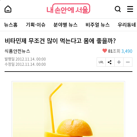
본
페
내
문
이
내
손
검
메
바
지
손
안
색
뉴
로
상
안
주
에
창
전
가
단
에
뉴스홈
기획·이슈
분야별 뉴스
비주얼 뉴스
우리동네
요
서
열
체
기
으
서
서
울
기
보
로
울
비
기
이
-
비타민제 무조건 많이 먹는다고 몸에 좋을까?
스
동
서
바
울
좋
식품안전뉴스
81
조회
3,490
로
시
아
가
대
발행일
2012.11.14. 00:00
요
기
페
S
글
글
표
수정일
2012.11.14. 00:00
이
N
자
자
소
지
S
크
크
통
U
공
기
기
포
R
유
크
작
털
L
하
게
게
복
기
변
변
사
경
경
하
하
기
기