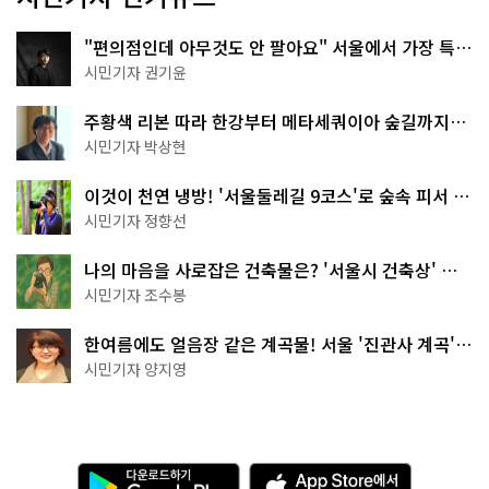
"편의점인데 아무것도 안 팔아요" 서울에서 가장 특별
한 편의점의 정체
시민기자 권기윤
주황색 리본 따라 한강부터 메타세쿼이아 숲길까지…
서울둘레길 15코스
시민기자 박상현
이것이 천연 냉방! '서울둘레길 9코스'로 숲속 피서 떠
나볼까
시민기자 정향선
나의 마음을 사로잡은 건축물은? '서울시 건축상' 수
상작 공개!
시민기자 조수봉
한여름에도 얼음장 같은 계곡물! 서울 '진관사 계곡'이
천국이네~
시민기자 양지영
다
A