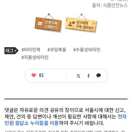
출처 : 식품안전뉴스
기
태
#비타민제
#과잉복용
#수용성비타민
사
그
관
#지용성비타민
련
태
그
좋
81
카
트
페
아
카
위
이
요
오
터
스
톡
북
댓글은 자유로운 의견 공유의 장이므로 서울시에 대한 신고,
제안, 건의 등 답변이나 개선이 필요한 사항에 대해서는
전자
민원 응답소 누리집을 이용
하여 주시기 바랍니다.