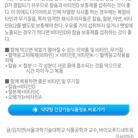
D가 결핍되기 쉬우므로 칼슘과 비타민D 보충제를 섭취하는 것이 좋
다. 이 외에도 다이어트로 인해 저열량 식사를 하는 경우에는 복합비
타민과 무기질을, 특히 엄격한 채식주의자들은 칼슘, 철분, 아연, 비타
민B12를 별도로 보충해야 한다. 우유를 거의 섭취하지 않거나 햇빛에
노출되는 경우가 적다면 비타민D와 칼슘 보충제를 섭취하는 것이 좋
다.
■ 함께 먹으면 약효가 떨어질 수 있는 의약품 및 비타민, 무기질
• 혈액응고저해제(와파린) × 비타민E, 비타민K ⇨ 혈액응고작용을
저해
• 칼슘 × 철분 ⇨ 각 성분이 서로 몸에 흡수되는 것을 막으므로
시간 차이 두고 복용
■ 함께 복용하면 좋은 비타민 및 무기질
• 칼슘+비타민D
• 철분제+비타민C
• 오메가3+비타민A
글/김지연(서울과학기술대학교 식품공학과 교수, 바이오푸드네트워
크사업단)