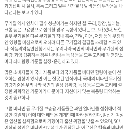
과잉섭취 시 설사, 복통 그리고 일부 신장결석 발생 등의 부작용을 나
타낸다는 보고가 있다.
무기질 역시 인체에 필수 성분이기는 하지만 철, 구리, 망간, 셀레늄,
크롬 등은 고용량으로 섭취할 경우 독성이 있다는 보고가 있다. 또한
일부 무기질은 다른 무기질의 장내 흡수, 전달, 이용, 저장 등에 부정적
인 영향을 미침으로써 오히려 다른 무기질의 결핍을 초래할 수도 있
다. 식품의약품안전청에서는 우리나라 국민의 비타민과 무기질의 섭
취량, 과잉 섭취하는 경우 나타나는 독성 등을 모두 고려해 각 영양소
마다 최대함량 기준을 설정·운영하고 있다.
많은 소비자들이 국내 제품보다 외국 제품들 비타민 함량이 높아 선
호하는 경향이 있지만 이는 잘못된 인식이다. 국내의 비타민 무기질
함량기준은 우리나라 국민의 일상 섭취량, 독성 등을 모두 고려해 설
정한 과학적인 기준이기 때문이다. 자신에게 맞는 복용량 파악하는
것이 중요하다.
그럼 비타민 등 무기질 보충용 제품들은 과연 얼마만큼 섭취해야 적
당한 것일까? 이에 대한 해답은 개개인에 따라 달라진다. 임신기 여성
은 엽산을 섭취함으로써 기형아의 출산 위험을 낮출 수 있으며, 50세
이상의 성인은 비타민B12 섭취가 권장된다. 어르신은 칼슘과 비타민