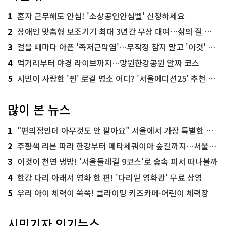
1
혼자 근무해도 안심! '소상공인안심벨' 신청하세요
2
장애인 맞춤형 보조기기 최대 3년간 무상 대여…삶의 질 높인다
3
걸을 때마다 아픈 '족저근막염'…무작정 참지 말고 '이것' 해보세요!
4
먹거리부터 야경 라이브까지…망원한강공원 알짜 코스
5
시민이 사랑한 '찐' 로컬 명소 어디? '서울에디션25' 추천 코스
많이 본 뉴스
1
"편의점인데 아무것도 안 팔아요" 서울에서 가장 특별한 편의점의 정체
2
주황색 리본 따라 한강부터 메타세쿼이아 숲길까지…서울둘레길 15코스
3
이것이 천연 냉방! '서울둘레길 9코스'로 숲속 피서 떠나볼까
4
한강 다리 아래서 영화 한 편! '다리밑 영화관' 무료 상영
5
우리 아이 체력이 쑥쑥! 클라이밍 키즈카페·어린이 체력장
시민기자 인기뉴스