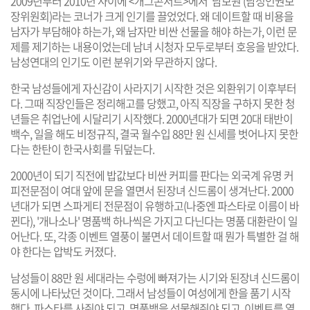
2009년부터 2010년 사이에 <개그콘서트>에서 '남보원'(남성인권보
장위원회)라는 코너가 크게 인기를 끌었었다. 왜 데이트할 때 비용을
남자가 부담해야 하는가, 왜 남자만 비싼 선물을 해야 하는가, 이런 문
제를 제기하는 내용이었는데 남녀 시청자 모두로부터 호응을 받았다.
남성연대의 인기도 이런 분위기와 무관하지 않다.
한국 남성들에게 자신감이 사라지기 시작한 것은 외환위기 이후부터
다. 그때 직장인들은 정리해고를 당했고, 아직 직장을 구하지 못한 청
년들은 취업난에 시달리기 시작했다. 2000년대가 되면 20대 태반이
백수, 일을 해도 비정규직, 결국 월수입 88만 원 신세를 벗어나지 못한
다는 한탄이 한국사회를 뒤덮는다.
2000년이 되기 직전에 밥값보다 비싼 커피를 판다는 외국계 유명 커
피전문점이 여대 앞에 문을 열면서 된장녀 신드롬이 생겨난다. 2000
년대가 되면 스파게티 전문점이 유행하고(나중엔 파스타로 이름이 바
뀐다), '개나소나' 명품백 하나씩은 가지고 다닌다는 명품 대환란이 일
어난다. 또, 각종 이벤트 열풍이 불면서 데이트할 때 뭔가 특별한 걸 해
야 한다는 압박도 커졌다.
남성들이 88만 원 세대라는 수렁에 빠져가는 시기와 된장녀 신드롬이
동시에 나타났던 것이다. 그래서 남성들이 여성에게 한을 품기 시작
했다. 파스타를 사줘야 되고, 명품백을 선물해줘야 되고, 이벤트를 열