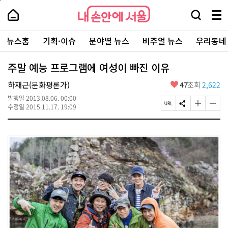
본
페
내
문
이
내
손
검
메
바
지
손
안
색
뉴
로
상
안
주
에
창
전
가
단
에
뉴스홈
기획·이슈
분야별 뉴스
비주얼 뉴스
우리동네
요
서
열
체
기
으
서
서
울
기
보
로
울
비
기
이
-
주말 예능 프로그램에 여성이 빠진 이유
스
동
서
바
울
좋
하재근(문화평론가)
47
조회
2,622
로
시
아
가
대
발행일
2013.08.06. 00:00
요
기
페
S
글
글
표
수정일
2015.11.17. 19:09
이
N
자
자
소
지
S
크
크
통
U
공
기
기
포
R
유
크
작
털
L
하
게
게
복
기
변
변
사
경
경
하
하
기
기