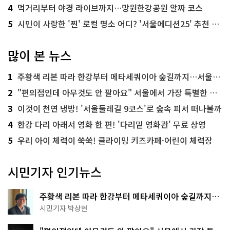
4
먹거리부터 야경 라이브까지…망원한강공원 알짜 코스
5
시민이 사랑한 '찐' 로컬 명소 어디? '서울에디션25' 추천 코스
많이 본 뉴스
1
주황색 리본 따라 한강부터 메타세쿼이아 숲길까지…서울둘레길 15코스
2
"편의점인데 아무것도 안 팔아요" 서울에서 가장 특별한 편의점의 정체
3
이것이 천연 냉방! '서울둘레길 9코스'로 숲속 피서 떠나볼까
4
한강 다리 아래서 영화 한 편! '다리밑 영화관' 무료 상영
5
우리 아이 체력이 쑥쑥! 클라이밍 키즈카페·어린이 체력장
시민기자 인기뉴스
주황색 리본 따라 한강부터 메타세쿼이아 숲길까지…
서울둘레길 15코스
시민기자 박상현