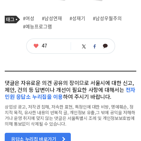
기
태
#여성
#남성연재
#성재기
#남성우월주의
사
그
관
#예능프로그램
련
태
그
좋
47
카
트
페
아
카
위
이
요
오
터
스
톡
북
댓글은 자유로운 의견 공유의 장이므로 서울시에 대한 신고,
제안, 건의 등 답변이나 개선이 필요한 사항에 대해서는
전자
민원 응답소 누리집을 이용
하여 주시기 바랍니다.
상업성 광고, 저작권 침해, 저속한 표현, 특정인에 대한 비방, 명예훼손, 정
치적 목적, 유사한 내용의 반복적 글, 개인정보 유출,그 밖에 공익을 저해하
거나 운영 취지에 맞지 않는 댓글은 서울특별시 조례 및 개인정보보호법에
의해 통보없이 삭제될 수 있습니다.
응답소 누리집 바로가기