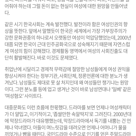
어줘야 하는데 그럴 돈이 없는 현실이 여성에 대한 원망을 만들어냈
다.
같은 시기 한국사회는 계속 발전했다. 발전이라 함은 여성인권의 향
상을 뜻한다. 앞에서 말했듯이 한국은 세계에서 가장 가부장주의가
강한 문화권중의 하나로서 오랫동안 여성이 억압당했었는데, 2000년
대쯤 되면 한국이 근대 민주공화국으로 성숙해지기 때문에 자연스럽
게 여성의 힘이 강해졌다. 경제활동 영역에서 여성의 사회진출도 대
단히 활발해진다. 바로 이것도 문제였다.
취업난에 시달리고 경제적 무력감에 절망한 남성들에게 여성 권익을
향상시켜야 한다는 정부기관, 사회단체, 정론언론에 대한 분노가 생
겨났다. 남성들도 제대로 못 살 처지인데 왜 여성들만 챙기냐는 원망
이다. 그런 분노를 등에 업고 생겨난 것이 바로 남성연대나 '일베' 같은
'여성혐오' 사이트다.
대중문화도 이런 흐름에 한몫했다. 드라마를 보면 언제나 여성캐릭터
가 더 얄밉고, 이기적이고, '좁쌀만한 속알딱지'로 그려진다. 2000년대
에 막장드라마가 대유행했는데, 막장드라마에서 독기를 내뿜는 건 언
제나 악녀였다. 아들이 며느릿감을 데려오면 언제나 어머니가 물을
끼얹거나 뺨을 때린다. 국민드라마 수준으로 인기를 얻은 주말드라마