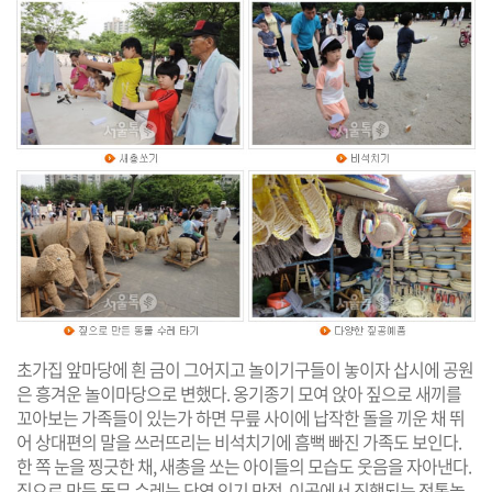
초가집 앞마당에 흰 금이 그어지고 놀이기구들이 놓이자 삽시에 공원
은 흥겨운 놀이마당으로 변했다. 옹기종기 모여 앉아 짚으로 새끼를
꼬아보는 가족들이 있는가 하면 무릎 사이에 납작한 돌을 끼운 채 뛰
어 상대편의 말을 쓰러뜨리는 비석치기에 흠뻑 빠진 가족도 보인다.
한 쪽 눈을 찡긋한 채, 새총을 쏘는 아이들의 모습도 웃음을 자아낸다.
짚으로 만든 동무 수레는 단연 인기 만점. 이곳에서 진행되는 전통놀