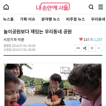
본
페
내
문
이
내
손
검
메
바
지
손
안
색
뉴
로
상
안
주
에
창
전
가
단
에
뉴스홈
기획·이슈
분야별 뉴스
비주얼 뉴스
우리동네
요
서
열
체
기
으
서
서
울
기
보
로
울
비
기
이
-
놀이공원보다 재밌는 우리동네 공원
스
동
서
바
울
좋
시민기자 박분
12
조회
1,257
로
시
아
가
대
발행일
2014.07.03. 00:00
요
기
페
S
글
글
표
수정일
2014.07.03. 00:00
이
N
자
자
소
지
S
크
크
통
U
공
기
기
포
R
유
크
작
털
L
하
게
게
복
기
변
변
사
경
경
하
하
기
기