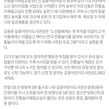
전통놀이체험교실 6년 전 길꽃어린마당의 평상에 앉아 이도서관에서
노인 일자리창출 사업으로 시작됐다. 전직 농부인 어르신들은 전통놀
이체험교실의 진행 외에도 농한기 때 사랑채에서 가마니나 멍석 등을
짰던 솜씨를 서로 전수해 공원 안 초가집에서 매주 화·목요일 두 차례
나와 짚공예품을 생산하고 있다.
김동운 길꽂어린이도서관장은 "노인들에게는 옛 추억을 되살리고 아
이들에게는 아름답고 재미난 한국 전통놀이를 알려줘 사라져가는 전
통놀이의 맥을 잇도록 하기 위해 시작된 프로그램"이라고 설명을 했
다.
13가지 놀이에 모두 참여하면 행운권 추첨을 받아 강서구 관내 음식
점들이 지원하는 가족식사권을 받을 수 있다. 전통놀이 체험은 강서
구민뿐 아니라 누구든 참여할 수 있으며, 사전 예약과 당일 현장 접수
로도 신청 가능하다. 참가 신청 및 문의는 길꽃어린이도서관(02-2663
-4764).
전철 5호선 방화역 3번 출구로 나와 길꽃어린이도서관과 방화3동주
민센터를 지나 도로를 따라 한 방향으로 5분 정도 걸으면 방화근린공
원이다. 전통놀이체험교실이 열리는 곳은 공원의 중앙, 물레방아 연
못 옆이다.