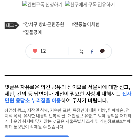
기
태
#강서구 방화근린공원
#전통놀이체험
사
그
관
#짚풀공예
련
태
그
좋
12
카
트
페
아
카
위
이
요
오
터
스
톡
북
댓글은 자유로운 의견 공유의 장이므로 서울시에 대한 신고,
제안, 건의 등 답변이나 개선이 필요한 사항에 대해서는
전자
민원 응답소 누리집을 이용
하여 주시기 바랍니다.
상업성 광고, 저작권 침해, 저속한 표현, 특정인에 대한 비방, 명예훼손, 정
치적 목적, 유사한 내용의 반복적 글, 개인정보 유출,그 밖에 공익을 저해하
거나 운영 취지에 맞지 않는 댓글은 서울특별시 조례 및 개인정보보호법에
의해 통보없이 삭제될 수 있습니다.