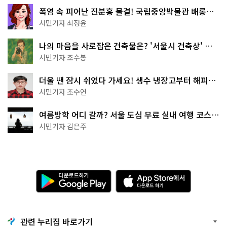
폭염 속 피어난 진분홍 물결! 국립중앙박물관 배롱나
무 명소
시민기자 최정윤
나의 마음을 사로잡은 건축물은? '서울시 건축상' 수
상작 공개!
시민기자 조수봉
더울 땐 잠시 쉬었다 가세요! 생수 냉장고부터 해피소
·무더위쉼터까지
시민기자 조수연
여름방학 어디 갈까? 서울 도심 무료 실내 여행 코스
추천
시민기자 김은주
다
A
운
p
로
p
드
S
하
t
기
o
관련 누리집 바로가기
G
r