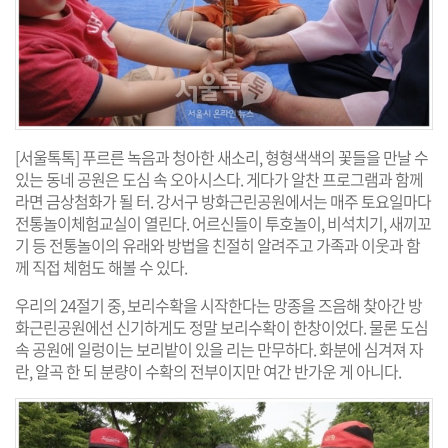
[서울톡톡] 푸르른 녹음과 청아한 새소리, 형형색색의 꽃들을 만날 수
있는 동네 공원은 도심 속 오아시스다. 게다가 알찬 프로그램과 함께
라면 금상첨화가 될 터. 강서구 방화근린공원에서는 매주 토요일마다
전통놀이체험교실이 열린다. 어르신들이 투호놀이, 비석치기, 새끼꼬
기 등 전통놀이의 유래와 방법을 친절히 알려주고 가족과 이웃과 함
께 직접 체험도 해볼 수 있다.
우리의 24절기 중, 보리수확을 시작한다는 망종을 즈음해 찾아간 방
화근린공원에선 신기하게도 정말 보리수확이 한창이었다. 물론 도심
속 공원에 일렁이는 보리밭이 있을 리는 만무하다. 화분에 심겨져 자
란, 알곡 한 되 분량이 수확의 전부이지만 여간 반가운 게 아니다.