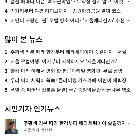
3
걸을 때마다 아픈 '족저근막염'…무작정 참지 말고 '이것' 해보세요!
4
먹거리부터 야경 라이브까지…망원한강공원 알짜 코스
5
시민이 사랑한 '찐' 로컬 명소 어디? '서울에디션25' 추천 코스
많이 본 뉴스
1
주황색 리본 따라 한강부터 메타세쿼이아 숲길까지…서울둘레길 15코스
2
서울 로컬여행, 여기부터 시작하세요 '서울에디션25'
3
한강 다리 아래서 영화 한 편! '다리밑 영화관' 무료 상영
4
우리 아이 체력이 쑥쑥! 클라이밍 키즈카페·어린이 체력장
5
폭염 속 피어난 진분홍 물결! 국립중앙박물관 배롱나무 명소
시민기자 인기뉴스
주황색 리본 따라 한강부터 메타세쿼이아 숲길까지…
서울둘레길 15코스
시민기자 박상현