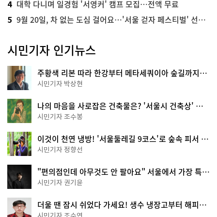
대학 다니며 일경험 '서영커' 캠프 모집…전액 무료
4
9월 20일, 차 없는 도심 걸어요…'서울 걷자 페스티벌' 선착순 5천명
5
시민기자 인기뉴스
주황색 리본 따라 한강부터 메타세쿼이아 숲길까지…
서울둘레길 15코스
시민기자 박상현
나의 마음을 사로잡은 건축물은? '서울시 건축상' 수
상작 공개!
시민기자 조수봉
이것이 천연 냉방! '서울둘레길 9코스'로 숲속 피서 떠
나볼까
시민기자 정향선
"편의점인데 아무것도 안 팔아요" 서울에서 가장 특별
한 편의점의 정체
시민기자 권기윤
더울 땐 잠시 쉬었다 가세요! 생수 냉장고부터 해피소
·무더위쉼터까지
시민기자 조수연