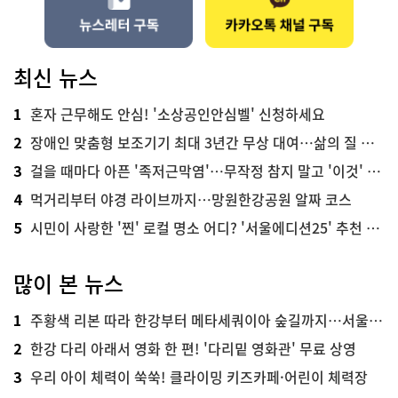
최신 뉴스
혼자 근무해도 안심! '소상공인안심벨' 신청하세요
1
장애인 맞춤형 보조기기 최대 3년간 무상 대여…삶의 질 높인다
2
걸을 때마다 아픈 '족저근막염'…무작정 참지 말고 '이것' 해보세요!
3
먹거리부터 야경 라이브까지…망원한강공원 알짜 코스
4
시민이 사랑한 '찐' 로컬 명소 어디? '서울에디션25' 추천 코스
5
많이 본 뉴스
주황색 리본 따라 한강부터 메타세쿼이아 숲길까지…서울둘레길 15코스
1
한강 다리 아래서 영화 한 편! '다리밑 영화관' 무료 상영
2
우리 아이 체력이 쑥쑥! 클라이밍 키즈카페·어린이 체력장
3