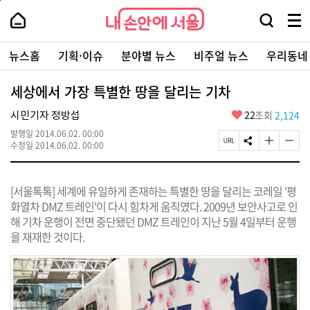
본
페
내
문
이
내
손
검
메
바
지
손
안
색
뉴
로
상
안
주
에
창
전
가
단
에
뉴스홈
기획·이슈
분야별 뉴스
비주얼 뉴스
우리동네
요
서
열
체
기
으
서
서
울
기
보
로
울
비
기
이
-
세상에서 가장 특별한 땅을 달리는 기차
스
동
서
바
울
좋
22
조회
2,124
시민기자 정방섭
로
시
아
가
발행일
2014.06.02. 00:00
대
요
기
페
S
글
글
수정일
2014.06.02. 00:00
표
이
N
자
자
소
지
S
크
크
통
U
공
기
기
포
[서울톡톡] 세계에 유일하게 존재하는 특별한 땅을 달리는 코레일 '평
R
유
크
작
털
L
하
게
게
화열차 DMZ 트레인'이 다시 힘차게 움직였다. 2009년 보안사고로 인
복
기
변
변
해 기차 운행이 전면 중단됐던 DMZ 트레인이 지난 5월 4일부터 운행
사
경
경
을 재재한 것이다.
하
하
기
기