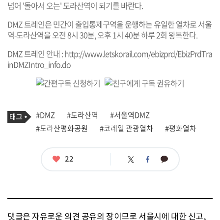
넘어 '돌아서 오는' 도라산역이 되기를 바란다.
DMZ 트레인은 민간이 출입통제구역을 운행하는 유일한 열차로 서울
역-도라산역을 오전 8시 30분, 오후 1시 40분 하루 2회 왕복한다.
DMZ 트레인 안내 :
http://www.letskorail.com/ebizprd/EbizPrdTra
inDMZIntro_info.do
기
태
#DMZ
#도라산역
#서울역DMZ
사
그
관
#도라산평화공원
#코레일 관광열차
#평화열차
련
태
그
좋
22
카
트
페
아
카
위
이
요
오
터
스
톡
북
댓글은 자유로운 의견 공유의 장이므로 서울시에 대한 신고,